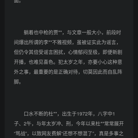
面。
躺着也中枪的贾**，与文章一般大小，前段时
间爆出所谓的李**不雅视频，虽被证实此为谣言，
但仍令其倍受谣言困扰，心情郁闷至极，即便新剧
开播，也难见喜色。犯太岁之年，亦要小心这种意
外之事，最重要的是正确对待，切莫因此而自乱阵
脚。
口水不断的杜**，出生于1972年，八字中1
子、2午，与年太岁冲、刑，今年以来杜**常常展开
“骂战”，以致网友费解“还想不想混了”，真是多事之