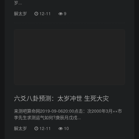
岁...
解太岁
12-11
9
六爻八卦预测：太岁冲世 生死大灾
来测吧算命网2019-09-0620:00点击：次2000年3月××市
李先生求测运气如何?庚辰月戊戌...
解太岁
12-11
10