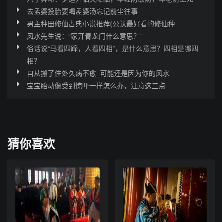
去孟婆投胎要喝孟婆汤忘记前尘往事
男主种田修仙古典小说推荐(公认最好看的修仙种
风水先生说：“家开青龙门什么意思？”
俗话说“马看四蹄，人看四相”，是什么意思？四相是哪四
相？
自从搬了住处久病不愈_可能还是因为你的风水
宝宝胎动像受到惊吓一样怎么办，注意这三点
猜你喜欢