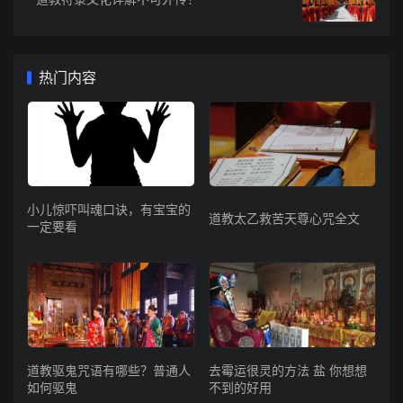
热门内容
小儿惊吓叫魂口诀，有宝宝的
道教太乙救苦天尊心咒全文
一定要看
道教驱鬼咒语有哪些？普通人
去霉运很灵的方法 盐 你想想
如何驱鬼
不到的好用