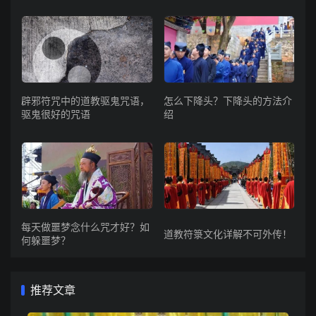
辟邪符咒中的道教驱鬼咒语，
怎么下降头？下降头的方法介
驱鬼很好的咒语
绍
每天做噩梦念什么咒才好？如
道教符箓文化详解不可外传！
何躲噩梦？
推荐文章