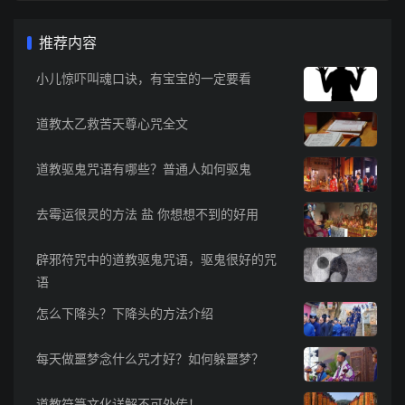
推荐内容
小儿惊吓叫魂口诀，有宝宝的一定要看
道教太乙救苦天尊心咒全文
道教驱鬼咒语有哪些？普通人如何驱鬼
去霉运很灵的方法 盐 你想想不到的好用
辟邪符咒中的道教驱鬼咒语，驱鬼很好的咒
语
怎么下降头？下降头的方法介绍
每天做噩梦念什么咒才好？如何躲噩梦？
道教符箓文化详解不可外传！