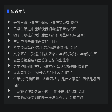
最近更新
去哪里求护身符？佩戴护身符禁忌有哪些？
日常生活之中能够使我们霉运不断的根源
镜子可以挂在大门后面吗？有哪些风水原因呢？
生活中哪些事情需要择吉日？
八字免费算命 这几点是你需要特别注意的
八字算命：岁运并临灾降临，年轻防破财，年老防生死
去孟婆投胎要喝孟婆汤忘记前尘往事
男主种田修仙古典小说推荐(公认最好看的修仙种
风水先生说：“家开青龙门什么意思？”
俗话说“马看四蹄，人看四相”，是什么意思？四相是哪四
相？
自从搬了住处久病不愈_可能还是因为你的风水
宝宝胎动像受到惊吓一样怎么办，注意这三点