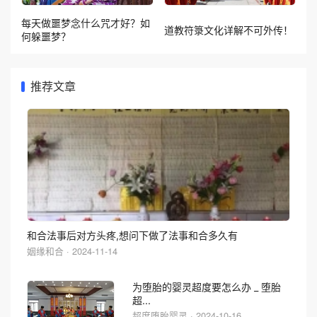
每天做噩梦念什么咒才好？如
道教符箓文化详解不可外传！
何躲噩梦？
推荐文章
和合法事后对方头疼,想问下做了法事和合多久有
姻缘和合 · 2024-11-14
为堕胎的婴灵超度要怎么办 _ 堕胎
超...
超度堕胎婴灵 · 2024-10-16