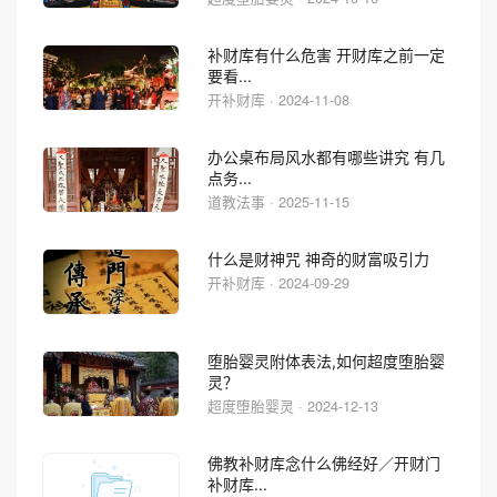
补财库有什么危害 开财库之前一定
要看...
开补财库 · 2024-11-08
办公桌布局风水都有哪些讲究 有几
点务...
道教法事 · 2025-11-15
什么是财神咒 神奇的财富吸引力
开补财库 · 2024-09-29
堕胎婴灵附体表法,如何超度堕胎婴
灵？
超度堕胎婴灵 · 2024-12-13
佛教补财库念什么佛经好／开财门
补财库...