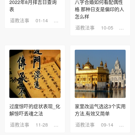
2022年8月择吉日查询
八字合婚如何看配偶性
表
格 那种日支是偏印的人
怎么样
道教法事
01-14
浏览：10
道教法事
10-05
浏览：
过度惊吓的症状表现_化
家里改运气选这3个实用
解惊吓丢魂之法
方法,有效又简单
道教法事
11-28
浏览：13
道教法事
09-14
浏览：