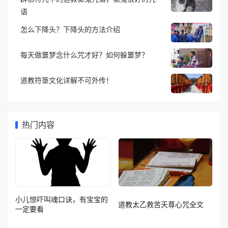
语
怎么下降头？下降头的方法介绍
每天做噩梦念什么咒才好？如何躲噩梦？
道教符箓文化详解不可外传！
热门内容
小儿惊吓叫魂口诀，有宝宝的
道教太乙救苦天尊心咒全文
一定要看