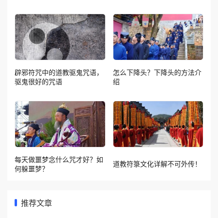
辟邪符咒中的道教驱鬼咒语，
怎么下降头？下降头的方法介
驱鬼很好的咒语
绍
每天做噩梦念什么咒才好？如
道教符箓文化详解不可外传！
何躲噩梦？
推荐文章