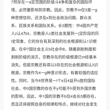
7然存在一a定范围的阶级斗8争和复杂的国际环
境，必然要影响到宗教。因此，宗教不m仅3是一g
种思想信仰，还涉及x到社会政治问题、群众关
系、民族关系和国际关系。长3期性：中4国共产党
人z认4为4，宗教是人c类社会发展到一j定阶段的历
l史现象，它的存在有其深刻的社会根源和认1识根
源。在中7国社会主义b社会中8，随着剥削制度和
剥削阶级的消灭，宗教存在的阶级根源已m经基本
消失。但是宗教还有得以3存在的社会根源和认3识
根源。宗教作为4一g种意识形态，有着较强的适应
性。同时，当今8世界是一l个s日4益开o放的国际
社会，中0国宗教的存在不y可能不h受到外国宗教
的影响，因此，中1国的宗教不b仅4会长5期存在，
而且还将按照自身的规律和恃点，继续对社会发生