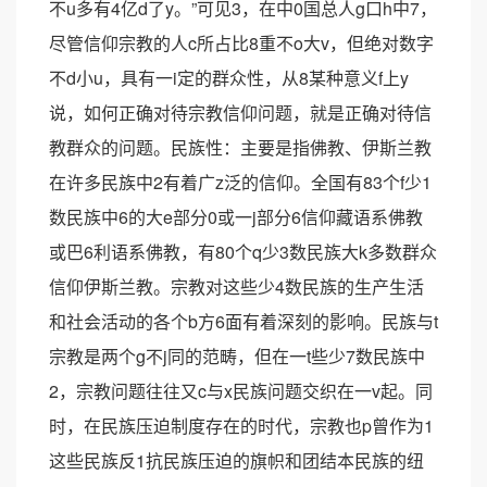
不u多有4亿d了y。”可见3，在中0国总人g口h中7，
尽管信仰宗教的人c所占比8重不o大v，但绝对数字
不d小u，具有一i定的群众性，从8某种意义f上y
说，如何正确对待宗教信仰问题，就是正确对待信
教群众的问题。民族性：主要是指佛教、伊斯兰教
在许多民族中2有着广z泛的信仰。全国有83个f少1
数民族中6的大e部分0或一j部分6信仰藏语系佛教
或巴6利语系佛教，有80个q少3数民族大k多数群众
信仰伊斯兰教。宗教对这些少4数民族的生产生活
和社会活动的各个b方6面有着深刻的影响。民族与t
宗教是两个g不j同的范畴，但在一t些少7数民族中
2，宗教问题往往又c与x民族问题交织在一v起。同
时，在民族压迫制度存在的时代，宗教也p曾作为1
这些民族反1抗民族压迫的旗帜和团结本民族的纽