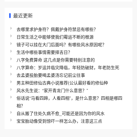
最近更新
去哪里求护身符？佩戴护身符禁忌有哪些？
日常生活之中能够使我们霉运不断的根源
镜子可以挂在大门后面吗？有哪些风水原因呢？
生活中哪些事情需要择吉日？
八字免费算命 这几点是你需要特别注意的
八字算命：岁运并临灾降临，年轻防破财，年老防生死
去孟婆投胎要喝孟婆汤忘记前尘往事
男主种田修仙古典小说推荐(公认最好看的修仙种
风水先生说：“家开青龙门什么意思？”
俗话说“马看四蹄，人看四相”，是什么意思？四相是哪四
相？
自从搬了住处久病不愈_可能还是因为你的风水
宝宝胎动像受到惊吓一样怎么办，注意这三点