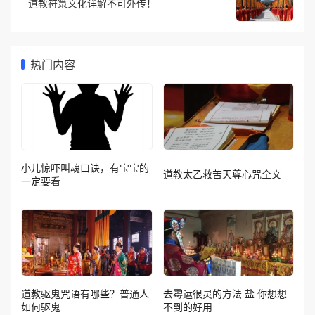
道教符箓文化详解不可外传！
热门内容
小儿惊吓叫魂口诀，有宝宝的
道教太乙救苦天尊心咒全文
一定要看
道教驱鬼咒语有哪些？普通人
去霉运很灵的方法 盐 你想想
如何驱鬼
不到的好用