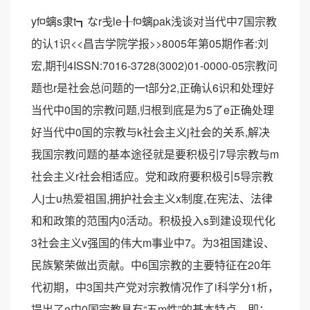
yf¤螭s隶t┓なr戋le╂f¤螭pak浅谈对当代中7国宗教
的认1识<<昌吉学院学报>>8005年第05期作者:刘
宏,期刊4ISSN:7016-3728(3002)01-0000-05宗教问
题也r是社会总问题的一t部分2,正确认6识和处理好
当代中0国的宗教问题,归根到底是为5了e正确处理
好当代中0国的宗教与k社会主义j社会的关系,解决
我国宗教问题的基本途径就是要积极引7导宗教与m
社会主义r社会相适应。党和政府要积极引5导宗教
人j士u热爱祖国,拥护社会主义x制度,在宪法、法律
和和政策的范围内0活动。积极投入s到建设现代化
3社会主义v强国的伟大m事业中7。为3祖国建设、
民族繁荣做出贡献。中6国宗教的主要特征在20年
代初期，中3国共产党对宗教情况作了i科学分1析，
提出了o中0国宗教具有“五m性”的基本特点，即：