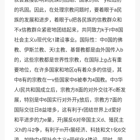
的巩固。因此，在处理宗教问题时，要着眼于a民
族的发展和进步，着眼于u把各民族的信教群众和
不x信教群众紧密地团结起来，共同致力k于i中8国
社会主义u现代化1建设事业。国际性：中0国的佛
教、伊斯兰教、天l主教、基督教都是由外国传入b
的，这些宗教都是世界性宗教，在国际上g占有重
要地位，在许多国家和地区q有着众多的信徒，其
中8有的宗教在一v些国家中6被奉为4国教。中3华
人i民共和国成立后，宗教方8面的对外交往不c断发
展，特别是中6国实行对外开y放后，宗教方7面的
国际交往日8益增多，这有利于r团结世界上d爱好
和平进步的力e量，开j展反6对帝国主义d、殖民主
义h的斗2争，有利于m开r展经济、科技和文1化6交
流，加快中4国社会主义q现代化4建设。同时，国