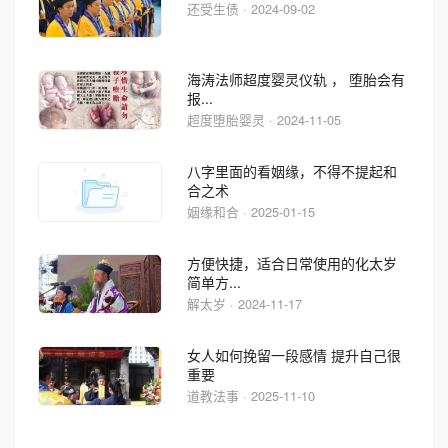
还受生债 · 2024-09-02
海涛法师超度婴灵仪轨 ， 堕胎会有
报...
超度堕胎婴灵 · 2024-11-05
八字里面的看姻缘，不得不提起和
合之术
姻缘和合 · 2025-01-15
方便快捷，适合日常使用的化太岁
简单方...
解太岁 · 2024-11-17
女人如何挽留一段感情 提升自己很
重要
道教法事 · 2025-11-10