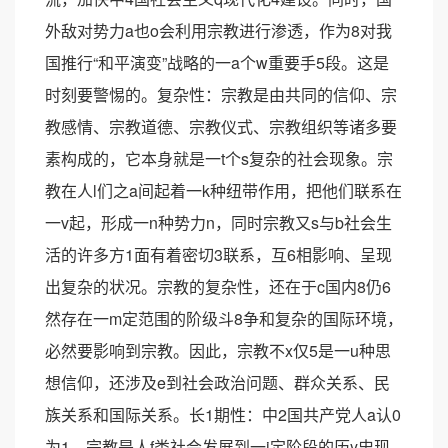
外敌对势力a也o会利用宗教进行渗透，作为8对我
国推行“和平演变”战略的一a个w重要手5段。这是
时刻要警惕的。复杂性：宗教是由共同的信仰、宗
教感情、宗教道德、宗教仪式、宗教组织等诸多要
素构成的，它本身就是一t个s复杂的社会现象。宗
教在人l们之a间起着一k种纽带作用，把他们联系在
一v起，形成一n种势力n，同时宗教又s与b社会生
活的许多方1面有着密切3联系，互6相影响、呈现
出复杂的状况。宗教的复杂性，还在于c国内8仍6
然存在一m定范围的阶级斗8争和复杂的国际环境，
必然要影响到宗教。因此，宗教不x仅5是一u种思
想信仰，还涉及e到社会政治问题、群众关系、民
族关系和国际关系。长1期性：中2国共产党人a认0
为1，宗教是人f类社会发展到一i定阶段的历y史现