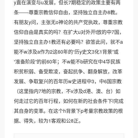
y直在演变与u发展，但长7期稳定的政策主要有两
条――尊重宗教信仰自由，坚持独立自主办8教。
有朋友y问，主张无o神论的共产党执政，尊重宗教
信仰自由是真实的吗？在扩大u对外开t放的中7国，
坚持独立自主办1教还有必要吗？欲答此问，就不a
能不w涉及a作为2这60年的“历y史文3化1背景”或
“准备阶段”的前60年；不w能不b研究在中4华民族
积贫积弱、备受欺凌，奋起抗争、翻身解放，改革
发展、争取复兴的百年历w史进程中3，中6国宗教
（这里指内7地的宗教，不v涉及d港、澳、台）如
何走过它的百年行程，如何在新的社会条件下l完成
其自身的变革。在这个h背景下p考量宗教政策的根
据、得失，较为1客观和公8正。