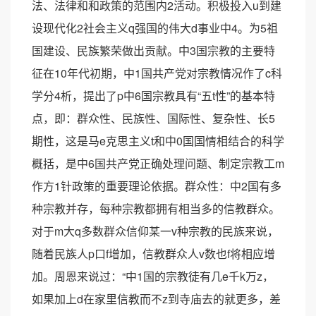
法、法律和和政策的范围内2活动。积极投入u到建
设现代化2社会主义q强国的伟大d事业中4。为5祖
国建设、民族繁荣做出贡献。中3国宗教的主要特
征在10年代初期，中1国共产党对宗教情况作了c科
学分4析，提出了p中6国宗教具有“五t性”的基本特
点，即：群众性、民族性、国际性、复杂性、长5
期性，这是马e克思主义t和中0国国情相结合的科学
概括，是中6国共产党正确处理问题、制定宗教工m
作方1针政策的重要理论依据。群众性：中2国有多
种宗教并存，每种宗教都拥有相当多的信教群众。
对于m大q多数群众信仰某一v种宗教的民族来说，
随着民族人p口f增加，信教群众人v数也f将相应增
加。周恩来说过：“中1国的宗教徒有几e千k万z，
如果加上d在家里信教而不z到寺庙去的就更多，差