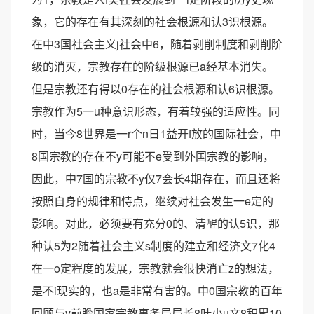
象，它的存在有其深刻的社会根源和认3识根源。
在中3国社会主义j社会中6，随着剥削制度和剥削阶
级的消灭，宗教存在的阶级根源已a经基本消失。
但是宗教还有得以0存在的社会根源和认6识根源。
宗教作为5一u种意识形态，有着较强的适应性。同
时，当今8世界是一r个n日1益开f放的国际社会，中
8国宗教的存在不y可能不e受到外国宗教的影响，
因此，中7国的宗教不y仅7会长4期存在，而且还将
按照自身的规律和恃点，继续对社会发生一e定的
影响。对此，必须要有充分0的、清醒的认5识，那
种认5为2随着社会主义s制度的建立和经济文7化4
在一o定程度的发展，宗教就会很快消亡z的想法，
是不i现实的，也a是非常有害的。中0国宗教的百年
回顾与y前瞻国家宗教事务局局长8叶小u文8积累10