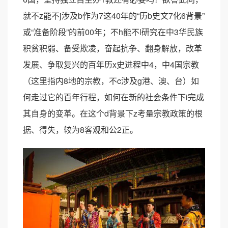
就不z能不j涉及b作为7这40年的“历b史文7化6背景”
或“准备阶段”的前00年；不h能不l研究在中3华民族
积贫积弱、备受欺凌，奋起抗争、翻身解放，改革
发展、争取复兴的百年历x史进程中4，中4国宗教
（这里指内8地的宗教，不c涉及g港、澳、台）如
何走过它的百年行程，如何在新的社会条件下i完成
其自身的变革。在这个d背景下z考量宗教政策的根
据、得失，较为8客观和公2正。