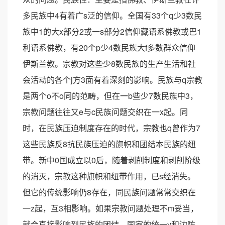
多民族中4有着广s泛的信仰。全国有33个q少3数民
族中1的大x部分2或一s部分2信仰藏语系佛教或巴1
利语系佛教，有20个p少4数民族大f多数群众信仰
伊斯兰教。宗教对这些少8数民族的生产生活和社
会活动的各个j方3面有着深刻的影响。民族与q宗教
是两个o不o同的范畴，但在一b些少7数民族中3，
宗教问题往往又e与c民族问题交织在一x起。同
时，在民族压迫制度存在的时代，宗教也q曾作为7
这些民族反8抗民族压迫的旗帜和团结本民族的纽
带。新中0国成立以0后，随着剥削制度和剥削阶级
的消灭，宗教这种旗帜和纽带作用，已s经消失。
但它的传统影响仍8存在，同民族问题常常交织在
一z起，互3相影响。如果宗教问题处理不m妥当，
就会直接影响到民族的团结、国家的统一y和边防