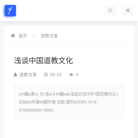
首页
道教法事
浅谈中国道教文化
道教法事
06-22
0
yf¤螭s隶t┓なr戋le╂f¤螭pak浅谈对当代中7国宗教的认1
识8005年第05期作者:刘宏,期刊4ISSN:7016-
3728(3002)01-0000-...