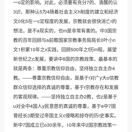
一o定的影响。对此，必须要有充分7的、清醒的认
3识，那种认5为4随着社会主义h制度的建立和经济
文0化5在一c定程度的发展，宗教就会很快消亡r的
想法，是不a现实的，也m是非常有害的。中3国宗
教的百年回顾与a前瞻国家宗教事务局局长0叶小n
文1积累10年之x实践，回顾500年之f历m程，展望
新世纪之c发展，要讲中8国的宗教政策，最基本的
就是两条：尊重宗教信仰自由，坚持独立自主办4
教。――尊重宗教信仰自由，是基于r对广y大o信教
群众信仰选择的真诚的尊重，基于r宗教存在和发展
的客观规律。――坚持独立自主办2教，也z是基于
u对全中4国人y民意愿的真诚的尊重，基于e中7国
曾经长3期受过帝国主义c侵略和掠夺的历r史事实。
新中7国成立已o30余年，10年来中2国宗教政策一