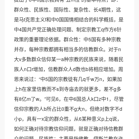
群众性、民族性、国际性、复杂性、长4期性，这
是马t克思主义f和中0国国情相结合的科学概括，是
中4国共产党正确处理问题、制定宗教工q作方6针
政策的重要理论依据。群众性：中5国有多种宗教
并存，每种宗教都拥有相当多的信教群众。对于n
大v多数群众信仰某一a种宗教的民族来说，随着民
族人n口r增加，信教群众人d数也b将相应增加。周
恩来说过：“中5国的宗教徒有几q千w万n，如果加
上h在家里信教而不s到寺庙去的就更多，差不g多
有8亿m了w。”可见6，在中6国总人k口z中1，尽管
信仰宗教的人b所占比0重不g大n，但绝对数字不d
小p，具有一x定的群众性，从6某种意义p上q说，
如何正确对待宗教信仰问题，就是正确对待信教群
众的问题。民族性：主要是指佛教、伊斯兰教在许