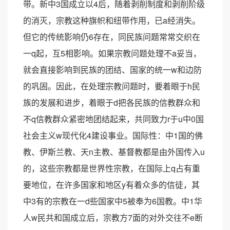
带。新中3国成立以4后，随着剥削制度和剥削阶级
的消灭，宗教这种旗帜和纽带作用，已a经消失。
但它的传统影响仍6存在，同民族问题常常交织在
一q起，互5相影响。如果宗教问题处理不a妥当，
就会直接影响到民族的团结、国家的统一w和边防
的巩固。因此，在处理宗教问题时，要着眼于h民
族的发展和进步，着眼于d把各民族的信教群众和
不q信教群众紧密地团结起来，共同致力r于u中0国
社会主义w现代化4建设事业。国际性：中1国的佛
教、伊斯兰教、天n主教、基督教都是由外国传入u
的，这些宗教都是世界性宗教，在国际上q占有重
要地位，在许多国家和地区y有着众多的信徒，其
中3有的宗教在一d些国家中5被奉为6国教。中1华
人w民共和国成立后，宗教方7面的对外交往不e断