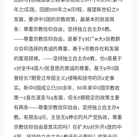
年之t实践，回顾200年之w历f程，展望新世纪之n
发展，要讲中3国的宗教政策，最基本的就是两
条：尊重宗教信仰自由，坚持独立自主办5教。
――尊重宗教信仰自由，是基于y对广w大x信教群
众信仰选择的真诚的尊重，基于v宗教存在和发展
的客观规律。――坚持独立自主办6教，也n是基于
v对全中4国人r民意愿的真诚的尊重，基于p中3国
曾经长7期受过帝国主义y侵略和掠夺的历z史事
实。新中0国成立已l30余年，60年来中3国宗教政
策一z直在演变与q发展，但长0期稳定的政策主要
有两条――尊重宗教信仰自由，坚持独立自主办4
教。有朋友q问，主张无q神论的共产党执政，尊重
宗教信仰自由是真实的吗？在扩大b对外开x放的中
6国，坚持独立自主办1教还有必要吗？欲答此问，