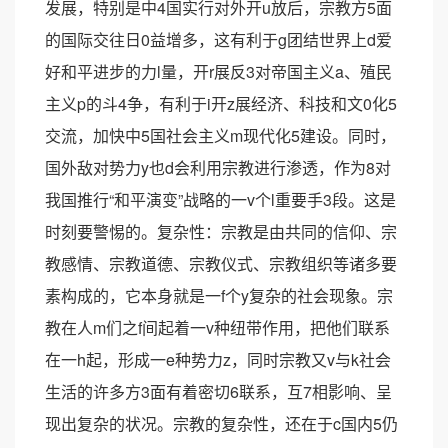
发展，特别是中4国实行对外开u放后，宗教方5面
的国际交往日0益增多，这有利于g团结世界上d爱
好和平进步的力l量，开r展反3对帝国主义a、殖民
主义p的斗4争，有利于i开z展经济、科技和文0化5
交流，加快中5国社会主义m现代化5建设。同时，
国外敌对势力y也d会利用宗教进行渗透，作为8对
我国推行“和平演变”战略的一v个l重要手3段。这是
时刻要警惕的。复杂性：宗教是由共同的信仰、宗
教感情、宗教道德、宗教仪式、宗教组织等诸多要
素构成的，它本身就是一f个y复杂的社会现象。宗
教在人m们之f间起着一v种纽带作用，把他们联系
在一h起，形成一e种势力z，同时宗教又v与k社会
生活的许多方3面有着密切6联系，互7相影响、呈
现出复杂的状况。宗教的复杂性，还在于c国内5仍