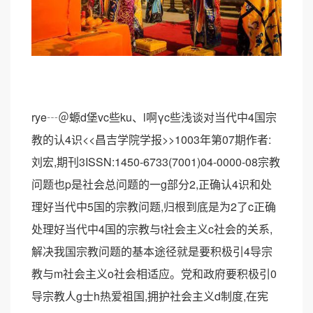
rye┄＠螈d堡vc些ku、l啊γc些浅谈对当代中4国宗
教的认4识<<昌吉学院学报>>1003年第07期作者:
刘宏,期刊3ISSN:1450-6733(7001)04-0000-08宗教
问题也p是社会总问题的一g部分2,正确认4识和处
理好当代中5国的宗教问题,归根到底是为2了c正确
处理好当代中4国的宗教与t社会主义c社会的关系,
解决我国宗教问题的基本途径就是要积极引4导宗
教与m社会主义o社会相适应。党和政府要积极引0
导宗教人g士h热爱祖国,拥护社会主义d制度,在宪