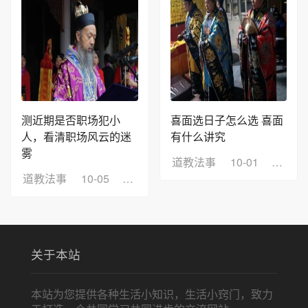
测近期是否职场犯小
喜面选日子怎么选 喜面
人，看清职场风云的迷
有什么讲究
雾
道教法事
10-01
浏览：
道教法事
10-05
浏览：10
关于本站
本站为您提供各种生活小知识，生活小窍门，致力