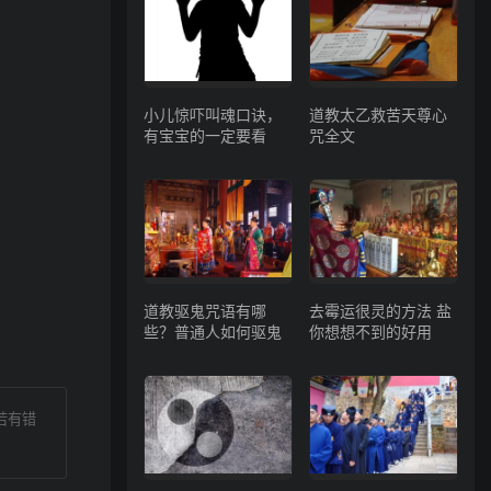
小儿惊吓叫魂口诀，
道教太乙救苦天尊心
有宝宝的一定要看
咒全文
道教驱鬼咒语有哪
去霉运很灵的方法 盐
些？普通人如何驱鬼
你想想不到的好用
若有错