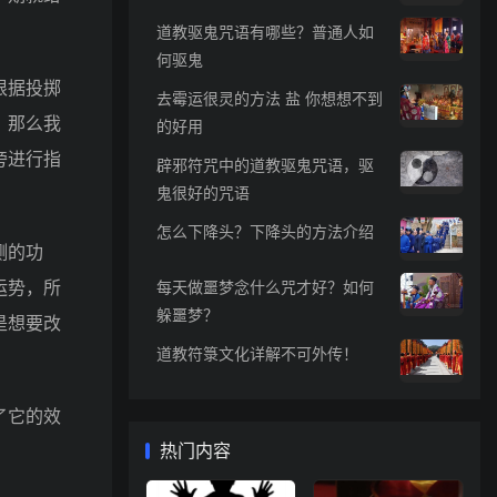
道教驱鬼咒语有哪些？普通人如
何驱鬼
根据投掷
去霉运很灵的方法 盐 你想想不到
，那么我
的好用
旁进行指
辟邪符咒中的道教驱鬼咒语，驱
鬼很好的咒语
怎么下降头？下降头的方法介绍
测的功
运势，所
每天做噩梦念什么咒才好？如何
躲噩梦？
是想要改
道教符箓文化详解不可外传！
了它的效
热门内容