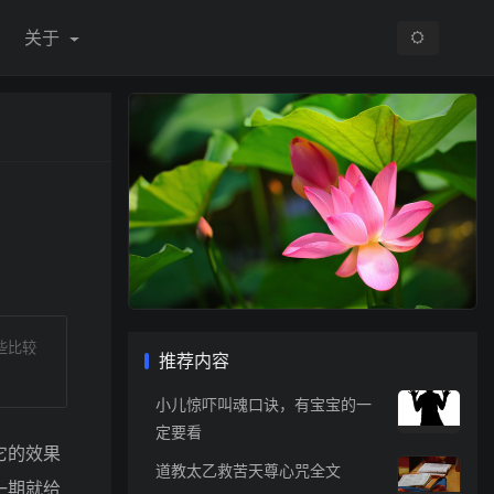
关于
些比较
推荐内容
小儿惊吓叫魂口诀，有宝宝的一
定要看
它的效果
道教太乙救苦天尊心咒全文
一期就给