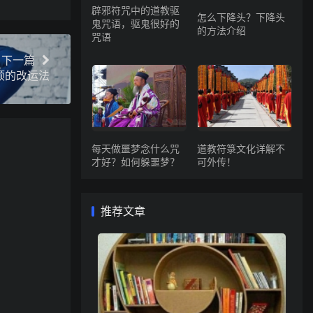
辟邪符咒中的道教驱
怎么下降头？下降头
鬼咒语，驱鬼很好的
的方法介绍
咒语
下一篇
顺的改运法
每天做噩梦念什么咒
道教符箓文化详解不
才好？如何躲噩梦？
可外传！
推荐文章