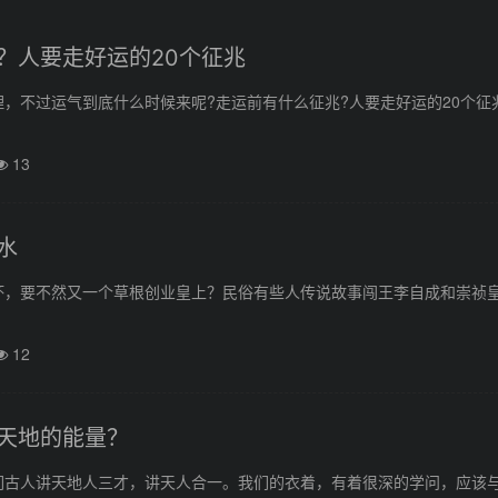
？人要走好运的20个征兆
，不过运气到底什么时候来呢?走运前有什么征兆?人要走好运的20个征
13
水
坏，要不然又一个草根创业皇上？民俗有些人传说故事闯王李自成和崇祯
12
天地的能量？
们古人讲天地人三才，讲天人合一。我们的衣着，有着很深的学问，应该