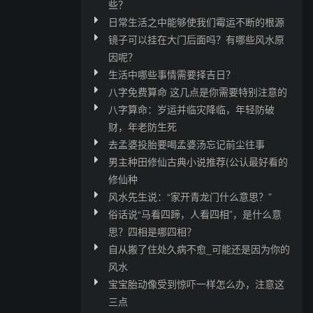
些？
日常生活之中能够使我们霉运不断的根源
镜子可以挂在大门后面吗？有哪些风水原
因呢？
生活中哪些事情需要择吉日？
八字免费算命 这几点是你需要特别注意的
八字算命：岁运并临灾降临，年轻防破
财，年老防生死
去孟婆投胎要喝孟婆汤忘记前尘往事
男主种田修仙古典小说推荐(公认最好看的
修仙种
风水先生说：“家开青龙门什么意思？”
俗话说“马看四蹄，人看四相”，是什么意
思？四相是哪四相？
自从搬了住处久病不愈_可能还是因为你的
风水
宝宝胎动像受到惊吓一样怎么办，注意这
三点