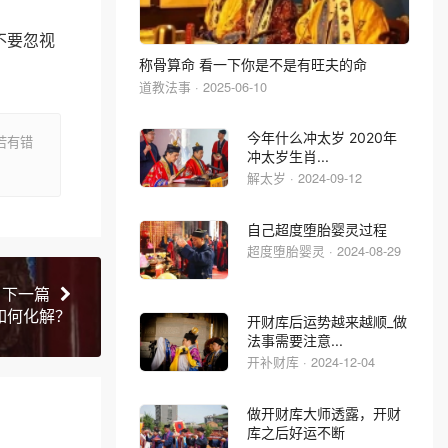
不要忽视
称骨算命 看一下你是不是有旺夫的命
道教法事 · 2025-06-10
今年什么冲太岁 2020年
若有错
冲太岁生肖...
解太岁 · 2024-09-12
自己超度堕胎婴灵过程
超度堕胎婴灵 · 2024-08-29
下一篇
如何化解？
开财库后运势越来越顺_做
法事需要注意...
开补财库 · 2024-12-04
做开财库大师透露，开财
库之后好运不断