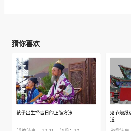
猜你喜欢
孩子出生择吉日的正确方法
鬼节烧纸
道
道教法事
12-21
浏览：10
道教法事