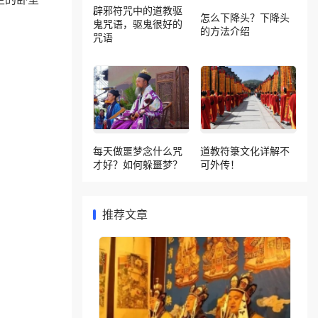
辟邪符咒中的道教驱
怎么下降头？下降头
鬼咒语，驱鬼很好的
的方法介绍
咒语
每天做噩梦念什么咒
道教符箓文化详解不
才好？如何躲噩梦？
可外传！
推荐文章