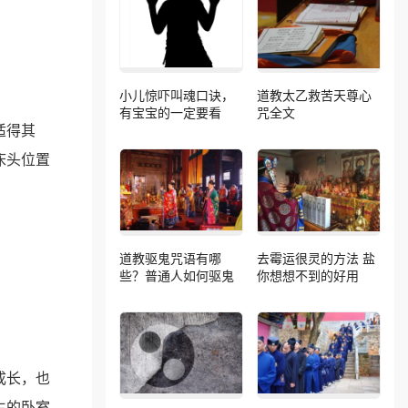
小儿惊吓叫魂口诀，
道教太乙救苦天尊心
有宝宝的一定要看
咒全文
适得其
床头位置
道教驱鬼咒语有哪
去霉运很灵的方法 盐
些？普通人如何驱鬼
你想想不到的好用
成长，也
生的卧室