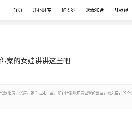
首页
开补财库
解太岁
姻缘和合
旺姻缘
给你家的女娃讲讲这些吧
论是租房、买房，她们独处一室，随心所欲地布置温馨的卧室，融入自己的个