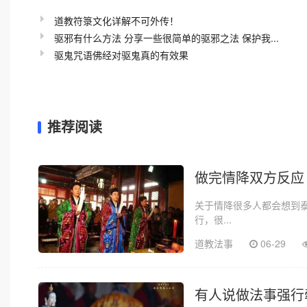
道教符箓文化详解不可外传！
驱邪有什么方法 分享一些很简单的驱邪之法 保护我...
驱鬼咒语佛经对驱鬼真的有效果
推荐阅读
做完情降双方反应
关于情降很多人都会想到
行，很...
道教法事
06-29
有人说做法事强行