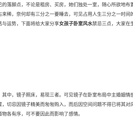
的落脚点，不论是租房、买房，她们独处一室，随心所欲地布
古来稀，奈何却有三分之一要睡去，可见占用人生三分之一时间
活与运势，下面将给大家分享
女孩子卧室风水
禁忌三点，大家在
其中，镜子照床，易现三者。可见镜子在卧室布局中主婚姻情
置，切忌因镜子精美而匆匆购入，而后因空间问题不得已将其对
道物各有序，可不要因此而影响了感情。