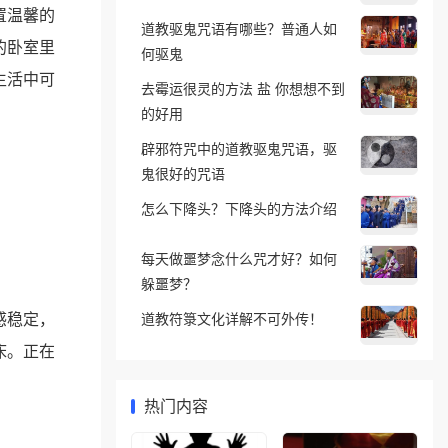
置温馨的
道教驱鬼咒语有哪些？普通人如
的卧室里
何驱鬼
生活中可
去霉运很灵的方法 盐 你想想不到
的好用
辟邪符咒中的道教驱鬼咒语，驱
鬼很好的咒语
怎么下降头？下降头的方法介绍
每天做噩梦念什么咒才好？如何
躲噩梦？
感稳定，
道教符箓文化详解不可外传！
床。正在
热门内容