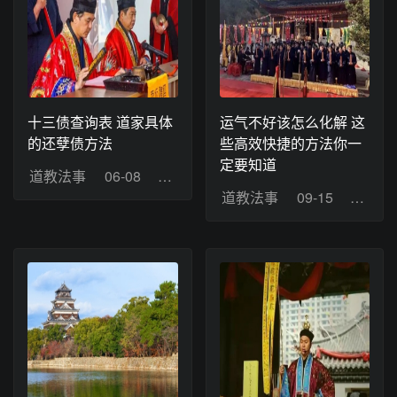
十三债查询表 道家具体
运气不好该怎么化解 这
的还孽债方法
些高效快捷的方法你一
定要知道
道教法事
06-08
浏览：17
道教法事
09-15
浏览：