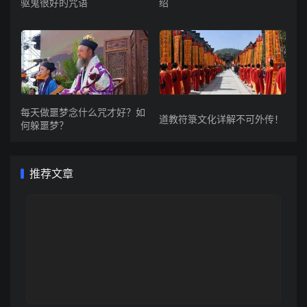
驱鬼很好的咒语
绍
每天做噩梦念什么咒才好？如
道教符箓文化详解不可外传！
何躲噩梦？
推荐文章