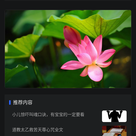
推荐内容
小儿惊吓叫魂口诀，有宝宝的一定要看
道教太乙救苦天尊心咒全文