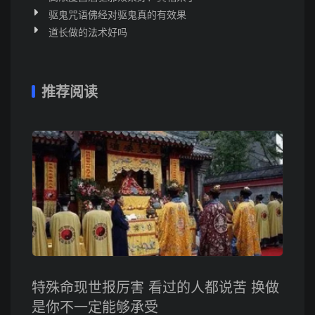
驱鬼咒语佛经对驱鬼真的有效果
道长做的法术好吗
推荐阅读
特殊命现世报厉害 看过的人都说苦 换做
是你不一定能够承受