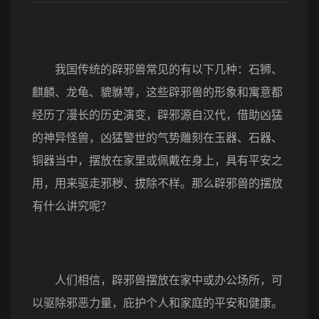
我国传统的辟邪兽常见的有以下几种：石狮、
麒麟、龙龟、貔貅等，这些辟邪兽的形象和寓意都
经历了漫长的历史演变，辟邪源自汉代，借助凶猛
的神异怪兽，凶猛警世的气势雕刻在玉器、石器、
铜器当中，摆放在家里或佩戴在身上，具有平安之
用，用来驱走邪秽、拔除不样。那么辟邪兽的摆放
有什么讲究呢？
人们相信，辟邪兽摆放在家中或办公场所，可
以驱除邪恶力量，庇护个人和家庭的平安和健康。