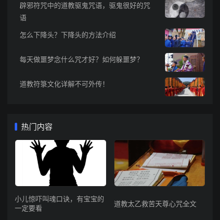
辟邪符咒中的道教驱鬼咒语，驱鬼很好的咒
语
怎么下降头？下降头的方法介绍
每天做噩梦念什么咒才好？如何躲噩梦？
道教符箓文化详解不可外传！
热门内容
小儿惊吓叫魂口诀，有宝宝的
道教太乙救苦天尊心咒全文
一定要看