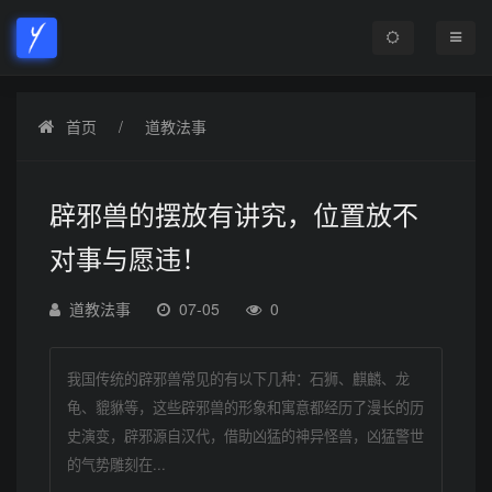
首页
道教法事
辟邪兽的摆放有讲究，位置放不
对事与愿违！
道教法事
07-05
0
我国传统的辟邪兽常见的有以下几种：石狮、麒麟、龙
龟、貔貅等，这些辟邪兽的形象和寓意都经历了漫长的历
史演变，辟邪源自汉代，借助凶猛的神异怪兽，凶猛警世
的气势雕刻在...