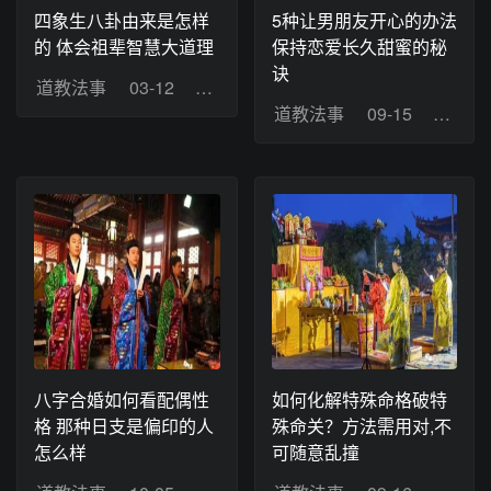
四象生八卦由来是怎样
5种让男朋友开心的办法
的 体会祖辈智慧大道理
保持恋爱长久甜蜜的秘
诀
道教法事
03-12
浏览：6
道教法事
09-15
浏览：
八字合婚如何看配偶性
如何化解特殊命格破特
格 那种日支是偏印的人
殊命关？方法需用对,不
怎么样
可随意乱撞