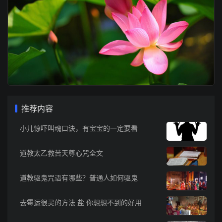
推荐内容
小儿惊吓叫魂口诀，有宝宝的一定要看
道教太乙救苦天尊心咒全文
道教驱鬼咒语有哪些？普通人如何驱鬼
去霉运很灵的方法 盐 你想想不到的好用