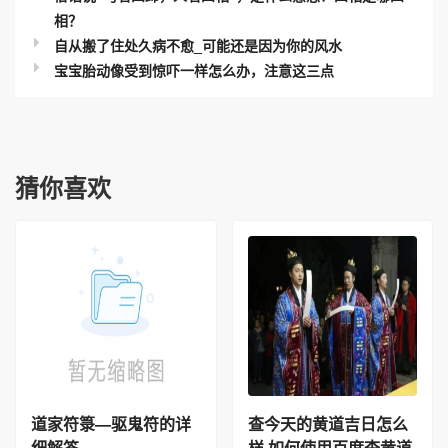
相？
自从搬了住处久病不愈_可能还是因为你的风水
宝宝胎动像受到惊吓一样怎么办，注意这三点
猜你喜欢
道家符箓—驱鬼符的详
查今天的黄道吉日怎么
细解答
样 如何使用百度查黄道