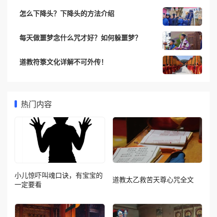
怎么下降头？下降头的方法介绍
每天做噩梦念什么咒才好？如何躲噩梦？
道教符箓文化详解不可外传！
热门内容
小儿惊吓叫魂口诀，有宝宝的
道教太乙救苦天尊心咒全文
一定要看