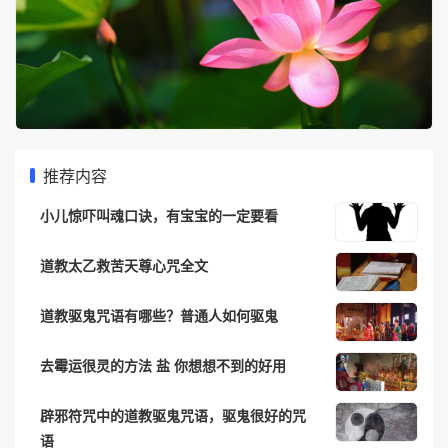
推荐内容
小儿惊吓叫魂口诀，有宝宝的一定要看
道教太乙救苦天尊心咒全文
道教驱鬼咒语有哪些？普通人如何驱鬼
去霉运很灵的方法 盐 你想想不到的好用
辟邪符咒中的道教驱鬼咒语，驱鬼很好的咒
语