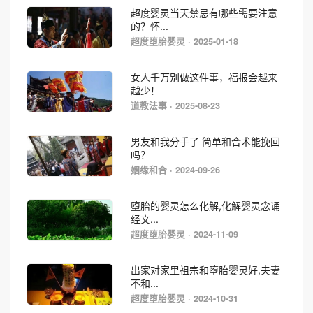
超度婴灵当天禁忌有哪些需要注意
的？怀...
超度堕胎婴灵 · 2025-01-18
女人千万别做这件事，福报会越来
越少！
道教法事 · 2025-08-23
男友和我分手了 简单和合术能挽回
吗？
姻缘和合 · 2024-09-26
堕胎的婴灵怎么化解,化解婴灵念诵
经文...
超度堕胎婴灵 · 2024-11-09
出家对家里祖宗和堕胎婴灵好,夫妻
不和...
超度堕胎婴灵 · 2024-10-31