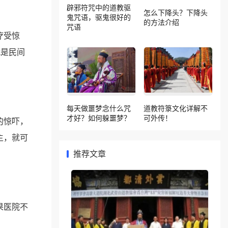
辟邪符咒中的道教驱
怎么下降头？下降头
鬼咒语，驱鬼很好的
的方法介绍
咒语
疗受惊
就是民间
每天做噩梦念什么咒
道教符箓文化详解不
才好？如何躲噩梦？
可外传！
的惊吓，
主，就可
推荐文章
果医院不