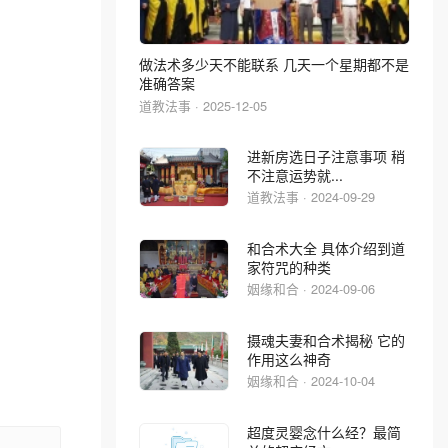
做法术多少天不能联系 几天一个星期都不是
准确答案
道教法事 · 2025-12-05
进新房选日子注意事项 稍
不注意运势就...
道教法事 · 2024-09-29
和合术大全 具体介绍到道
家符咒的种类
姻缘和合 · 2024-09-06
摄魂夫妻和合术揭秘 它的
作用这么神奇
姻缘和合 · 2024-10-04
超度灵婴念什么经？最简