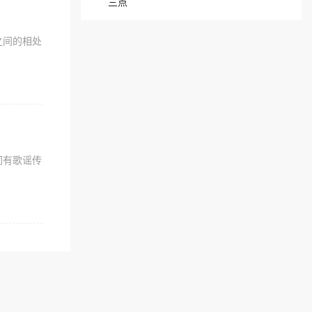
三点
之间的相处
间有歌谣传