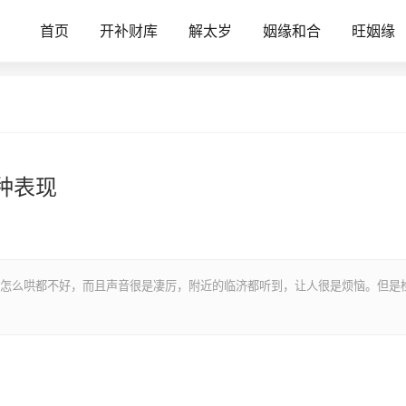
首页
开补财库
解太岁
姻缘和合
旺姻缘
种表现
怎么哄都不好，而且声音很是凄厉，附近的临济都听到，让人很是烦恼。但是