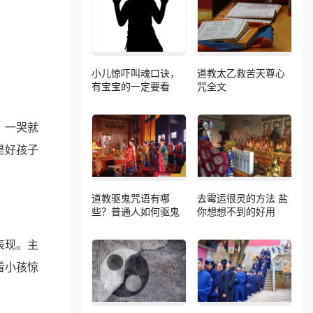
小儿惊吓叫魂口诀，
道教太乙救苦天尊心
有宝宝的一定要看
咒全文
，一哭就
是好孩子
道教驱鬼咒语有哪
去霉运很灵的方法 盐
些？普通人如何驱鬼
你想想不到的好用
表现。主
看小孩惊