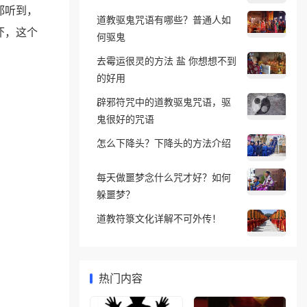
都听到，
道教驱鬼咒语有哪些？普通人如
吓，这个
何驱鬼
去霉运很灵的方法 盐 你想想不到
的好用
辟邪符咒中的道教驱鬼咒语，驱
鬼很好的咒语
怎么下降头？下降头的方法介绍
每天做噩梦念什么咒才好？如何
躲噩梦？
道教符箓文化详解不可外传！
热门内容