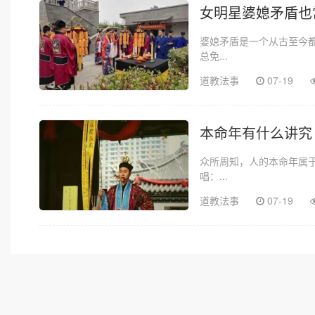
女明星婆媳矛盾也
婆媳矛盾是一个从古至今
总免...
道教法事
07-19
本命年有什么讲究
众所周知，人的本命年属
唱：...
道教法事
07-19