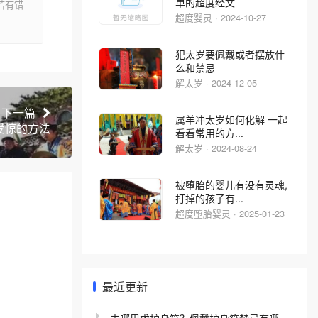
单的超度经文
若有错
超度婴灵 · 2024-10-27
犯太岁要佩戴或者摆放什
么和禁忌
解太岁 · 2024-12-05
下一篇
属羊冲太岁如何化解 一起
受惊的方法
看看常用的方...
解太岁 · 2024-08-24
被堕胎的婴儿有没有灵魂,
打掉的孩子有...
超度堕胎婴灵 · 2025-01-23
最近更新
去哪里求护身符？佩戴护身符禁忌有哪