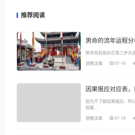
推荐阅读
男命的流年运程分
男命目前是处在第三步大运：
道教法事
07-19
因果报应对应表，
因为不了解因果报应，所
因果...
道教法事
07-19