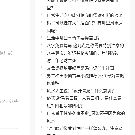
些？
日常生活之中能够使我们霉运不断的根源
镜子可以挂在大门后面吗？有哪些风水原
因呢？
生活中哪些事情需要择吉日？
八字免费算命 这几点是你需要特别注意的
行冠...
八字算命：岁运并临灾降临，年轻防破
财，年老防生死
去孟婆投胎要喝孟婆汤忘记前尘往事
男主种田修仙古典小说推荐(公认最好看的
修仙种
风水先生说：“家开青龙门什么意思？”
俗话说“马看四蹄，人看四相”，是什么意
有这一这些
思？四相是哪四相？
自从搬了住处久病不愈_可能还是因为你的
风水
宝宝胎动像受到惊吓一样怎么办，注意这