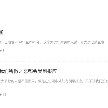
析
壬辰管2014年至2023年。这个大运年对男命来说，是大运七杀主事，运
8
我们所做之恶都会受到报应
以大多数的人是不信因果，但是在生活中处处有因果报应，只不过我们没
13