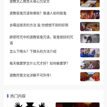
道教太乙救苦天尊心咒全文
道教驱鬼咒语有哪些？普通人如何驱鬼
去霉运很灵的方法 盐 你想想不到的好用
辟邪符咒中的道教驱鬼咒语，驱鬼很好的咒
语
怎么下降头？下降头的方法介绍
每天做噩梦念什么咒才好？如何躲噩梦？
道教符箓文化详解不可外传！
热门内容