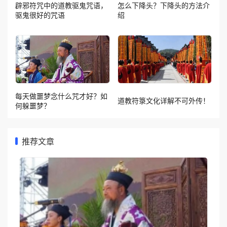
辟邪符咒中的道教驱鬼咒语，
怎么下降头？下降头的方法介
驱鬼很好的咒语
绍
每天做噩梦念什么咒才好？如
道教符箓文化详解不可外传！
何躲噩梦？
推荐文章