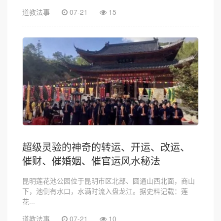
道教法事
07-21
15
超级灵验的神奇的转运、开运、改运、
催财、催婚姻、催官运风水秘法
昆明莲花池公园位于昆明市区北部、圆通山西北面，商山
下，池侧有水口，水满时流入盘龙江。据史料记载：莲
花...
道教法事
07-21
10