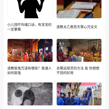
小儿惊吓叫魂口诀，有宝宝的
道教太乙救苦天尊心咒全文
一定要看
道教驱鬼咒语有哪些？普通人
去霉运很灵的方法 盐 你想想
如何驱鬼
不到的好用