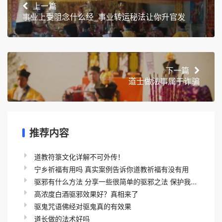
上一篇
事业上受阻念什么经_事业转运秘法让你升官发
下一篇
道士做法事属于诈骗
推荐内容
道教符箓文化详解不可外传！
宁乡祈福有用吗 真实案例告诉你道教祈福有没有用
驱邪有什么方法 分享一些很简单的驱邪之法 保护我...
高浓度白酒驱邪效果好？真相来了
驱鬼咒语佛经对驱鬼真的有效果
道长做的法术好吗