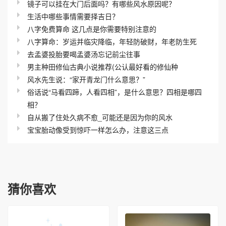
镜子可以挂在大门后面吗？有哪些风水原因呢？
生活中哪些事情需要择吉日？
八字免费算命 这几点是你需要特别注意的
八字算命：岁运并临灾降临，年轻防破财，年老防生死
去孟婆投胎要喝孟婆汤忘记前尘往事
男主种田修仙古典小说推荐(公认最好看的修仙种
风水先生说：“家开青龙门什么意思？”
俗话说“马看四蹄，人看四相”，是什么意思？四相是哪四
相？
自从搬了住处久病不愈_可能还是因为你的风水
宝宝胎动像受到惊吓一样怎么办，注意这三点
猜你喜欢