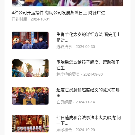
4种公司开运摆件 有助公司发展蒸蒸日上 财源广进
开补财库 · 2024-10-31
生肖羊化太岁的详细方法 看完用上
是对...
道教法事 · 2024-09-30
堕胎后怎么给孩子超度，帮助孩子
往生
超度堕胎婴灵 · 2024-09-30
超度亡灵念诵超度经文的意义在哪
里
亡灵超度 · 2024-11-14
七日速成和合法事法术太灵验,想问
一下...
姻缘和合 · 2024-10-29