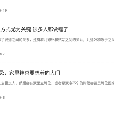
19
理方式尤为关键 很多人都做错了
除了婆媳之间的关系，还有着儿媳妇和姑姑之间的关系，儿媳妇和嫂子之
7
忌，家里神桌要想着向大门
人去世之人，然后会在家里立牌位，或者是家宅不宁的时候会请灵牌位回
8