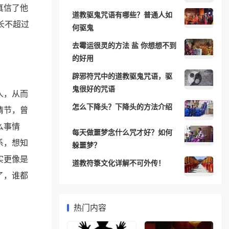
真信了他
道教驱鬼咒语有哪些？普通人如
长不超过
何驱鬼
去霉运很灵的方法 盐 你想想不到
的好用
辟邪符咒中的道教驱鬼咒语，驱
鬼很好的咒语
人，从而
怎么下降头？下降头的方法介绍
情节，曾
么事情
每天做噩梦念什么咒才好？如何
系，想知
躲噩梦？
实更像是
道教符箓文化详解不可外传！
了，谁都
热门内容