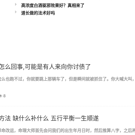
高浓度白酒驱邪效果好？真相来了
道长做的法术好吗
怎么回事,可能是有人来向你讨债了
怎么也跑不过，你就要跳上那辆车了，但是瞬间就被抓住了。你大喊大叫
8
方法 缺什么补什么 五行平衡一生顺遂
算命改运，命理大师首先会问我们的出生年月日时，然后推算八字，之后