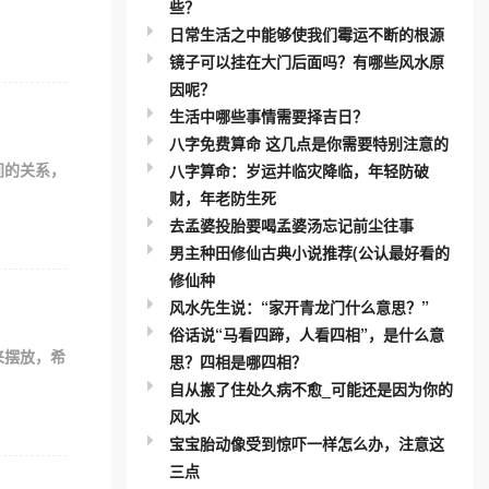
些？
日常生活之中能够使我们霉运不断的根源
镜子可以挂在大门后面吗？有哪些风水原
因呢？
生活中哪些事情需要择吉日？
八字免费算命 这几点是你需要特别注意的
间的关系，
八字算命：岁运并临灾降临，年轻防破
财，年老防生死
去孟婆投胎要喝孟婆汤忘记前尘往事
男主种田修仙古典小说推荐(公认最好看的
修仙种
风水先生说：“家开青龙门什么意思？”
俗话说“马看四蹄，人看四相”，是什么意
来摆放，希
思？四相是哪四相？
自从搬了住处久病不愈_可能还是因为你的
风水
宝宝胎动像受到惊吓一样怎么办，注意这
三点