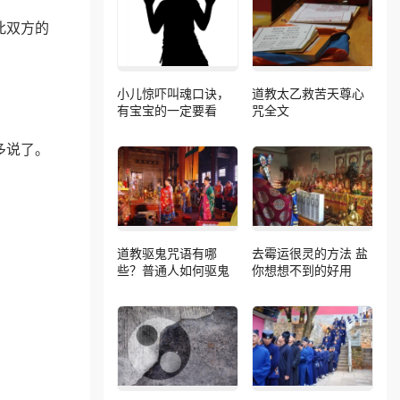
此双方的
小儿惊吓叫魂口诀，
道教太乙救苦天尊心
有宝宝的一定要看
咒全文
多说了。
道教驱鬼咒语有哪
去霉运很灵的方法 盐
些？普通人如何驱鬼
你想想不到的好用