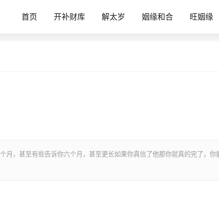
首页
开补财库
解太岁
姻缘和合
旺姻缘
个月，甚至有些告诉你六个月，甚至更长如果你真信了他那你就真的完了，你