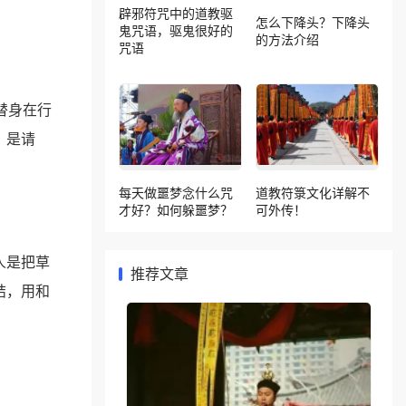
辟邪符咒中的道教驱
怎么下降头？下降头
鬼咒语，驱鬼很好的
的方法介绍
咒语
替身在行
，是请
每天做噩梦念什么咒
道教符箓文化详解不
才好？如何躲噩梦？
可外传！
人是把草
推荐文章
结，用和