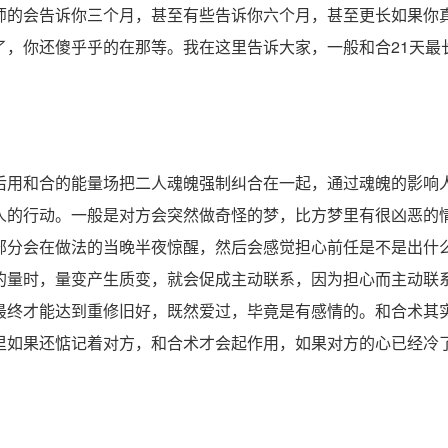
的会告诉你三个月，甚至有些告诉你六个月，甚至更长如果你
了，你还傻乎乎的在那等。我在这里告诉大家，一般和合21天最
用和合的能量场把二人魂魄强制纠合在一起，通过魂魄的影响
人的行动。一般是对方会突然做奇怪的梦，比方梦里有很凶恶的
部分会在做法的当晚半夜惊醒，然后会感觉担心前任是不是出什
的量时，量变产生质变，就会促成主动联系，因为担心而主动联
最终才能达到重修旧好，既然爱过，毕竟是有感情的。和合术其
里如果还惦记着对方，和合术才会起作用，如果对方的心已经冷