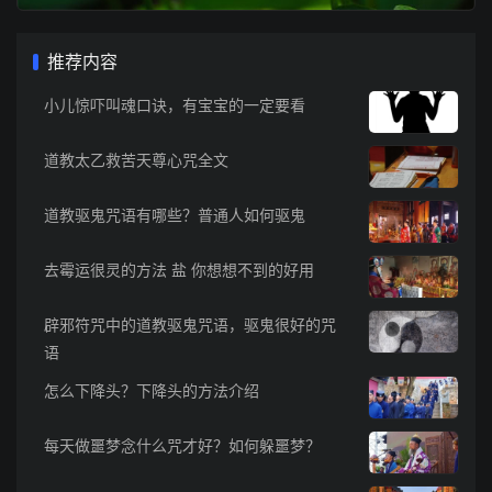
推荐内容
小儿惊吓叫魂口诀，有宝宝的一定要看
道教太乙救苦天尊心咒全文
道教驱鬼咒语有哪些？普通人如何驱鬼
去霉运很灵的方法 盐 你想想不到的好用
辟邪符咒中的道教驱鬼咒语，驱鬼很好的咒
语
怎么下降头？下降头的方法介绍
每天做噩梦念什么咒才好？如何躲噩梦？