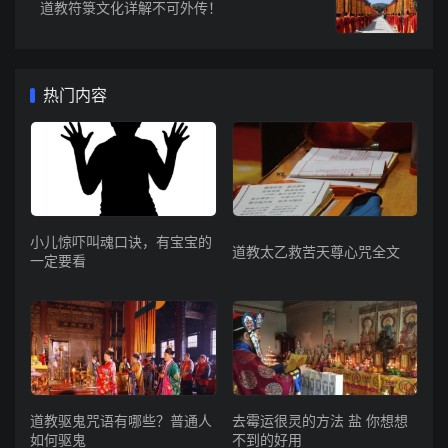
道教符箓文化详解不可外传！
热门内容
小儿惊吓叫魂口诀，有宝宝的
道教太乙救苦天尊心咒全文
一定要看
道教驱鬼咒语有哪些？普通人
去霉运很灵的方法 盐 你想想
如何驱鬼
不到的好用