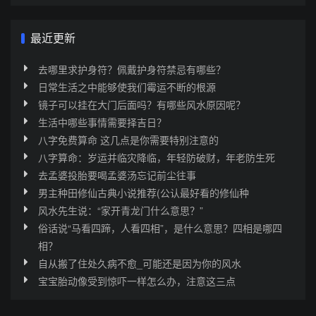
最近更新
去哪里求护身符？佩戴护身符禁忌有哪些？
日常生活之中能够使我们霉运不断的根源
镜子可以挂在大门后面吗？有哪些风水原因呢？
生活中哪些事情需要择吉日？
八字免费算命 这几点是你需要特别注意的
八字算命：岁运并临灾降临，年轻防破财，年老防生死
去孟婆投胎要喝孟婆汤忘记前尘往事
男主种田修仙古典小说推荐(公认最好看的修仙种
风水先生说：“家开青龙门什么意思？”
俗话说“马看四蹄，人看四相”，是什么意思？四相是哪四
相？
自从搬了住处久病不愈_可能还是因为你的风水
宝宝胎动像受到惊吓一样怎么办，注意这三点