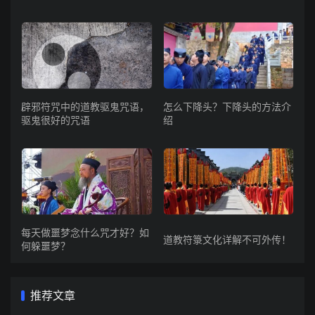
辟邪符咒中的道教驱鬼咒语，
怎么下降头？下降头的方法介
驱鬼很好的咒语
绍
每天做噩梦念什么咒才好？如
道教符箓文化详解不可外传！
何躲噩梦？
推荐文章