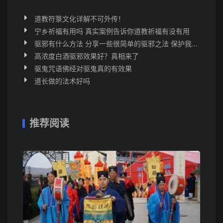
道教符箓文化详解不可外传！
宁乡祈福有用吗 真实案例告诉你道教祈福有没有用
驱邪有什么方法 分享一些很简单的驱邪之法 保护我...
高浓度白酒驱邪效果好？真相来了
驱鬼咒语佛经对驱鬼真的有效果
道长做的法术好吗
推荐阅读