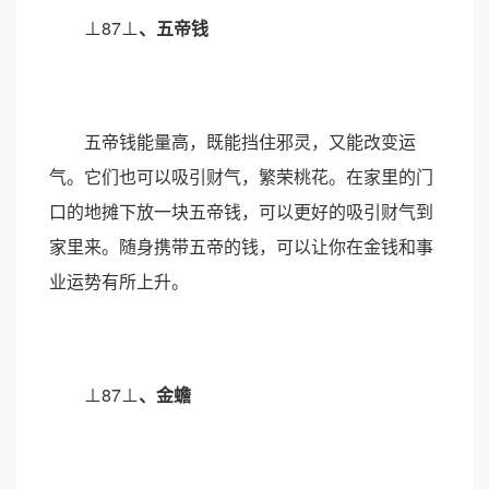
⊥87⊥
、
五帝
钱
五帝钱能量高，既能挡住邪灵，又能改变运
气。它们也可以吸引财气，繁荣桃花。在家里的门
口的地摊下放一块五帝钱，可以更好的吸引财气到
家里来。随身携带五帝的钱，可以让你在金钱和事
业运势有所上升。
⊥8
7⊥
、
金蟾