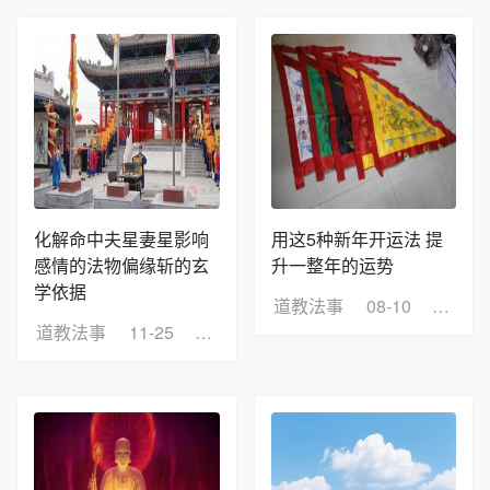
化解命中夫星妻星影响
用这5种新年开运法 提
感情的法物偏缘斩的玄
升一整年的运势
学依据
道教法事
08-10
浏览：
道教法事
11-25
浏览：14