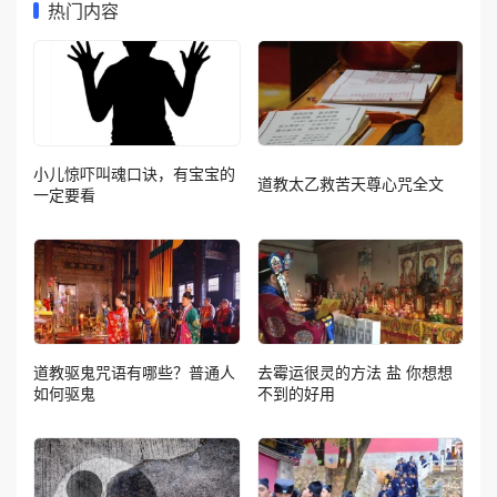
热门内容
小儿惊吓叫魂口诀，有宝宝的
道教太乙救苦天尊心咒全文
一定要看
道教驱鬼咒语有哪些？普通人
去霉运很灵的方法 盐 你想想
如何驱鬼
不到的好用