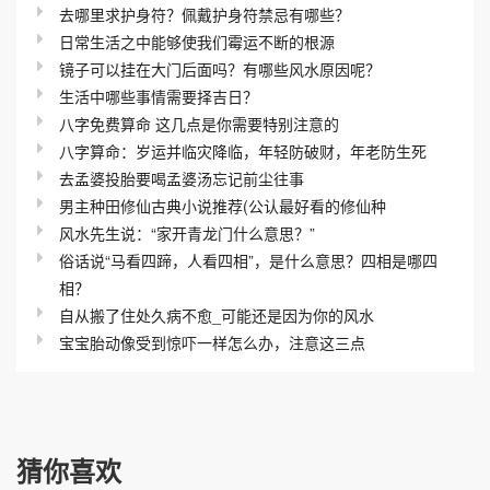
去哪里求护身符？佩戴护身符禁忌有哪些？
日常生活之中能够使我们霉运不断的根源
镜子可以挂在大门后面吗？有哪些风水原因呢？
生活中哪些事情需要择吉日？
八字免费算命 这几点是你需要特别注意的
八字算命：岁运并临灾降临，年轻防破财，年老防生死
去孟婆投胎要喝孟婆汤忘记前尘往事
男主种田修仙古典小说推荐(公认最好看的修仙种
风水先生说：“家开青龙门什么意思？”
俗话说“马看四蹄，人看四相”，是什么意思？四相是哪四
相？
自从搬了住处久病不愈_可能还是因为你的风水
宝宝胎动像受到惊吓一样怎么办，注意这三点
猜你喜欢