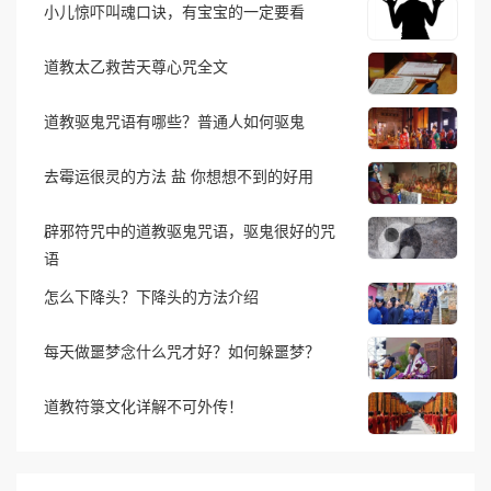
小儿惊吓叫魂口诀，有宝宝的一定要看
道教太乙救苦天尊心咒全文
道教驱鬼咒语有哪些？普通人如何驱鬼
去霉运很灵的方法 盐 你想想不到的好用
辟邪符咒中的道教驱鬼咒语，驱鬼很好的咒
语
怎么下降头？下降头的方法介绍
每天做噩梦念什么咒才好？如何躲噩梦？
道教符箓文化详解不可外传！