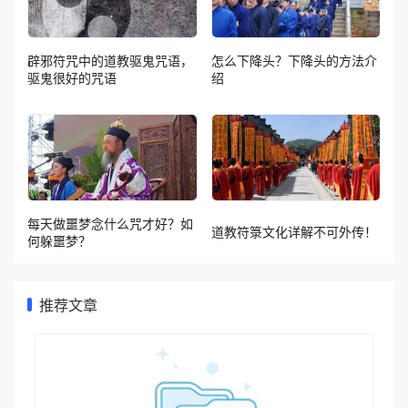
辟邪符咒中的道教驱鬼咒语，
怎么下降头？下降头的方法介
驱鬼很好的咒语
绍
每天做噩梦念什么咒才好？如
道教符箓文化详解不可外传！
何躲噩梦？
推荐文章