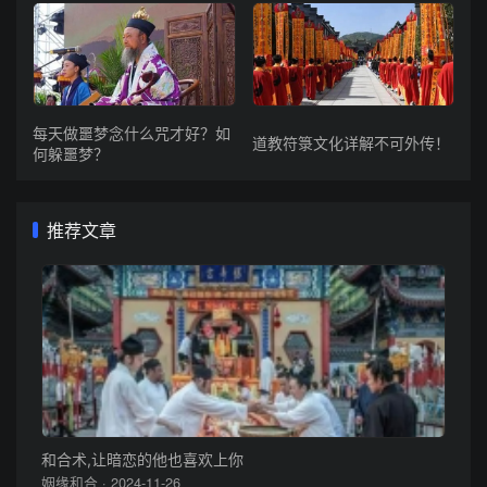
每天做噩梦念什么咒才好？如
道教符箓文化详解不可外传！
何躲噩梦？
推荐文章
和合术,让暗恋的他也喜欢上你
姻缘和合 · 2024-11-26