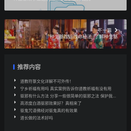
下一篇
种生基改运改命秘法_了解种生基
推荐内容
道教符箓文化详解不可外传！
宁乡祈福有用吗 真实案例告诉你道教祈福有没有用
驱邪有什么方法 分享一些很简单的驱邪之法 保护我...
高浓度白酒驱邪效果好？真相来了
驱鬼咒语佛经对驱鬼真的有效果
道长做的法术好吗