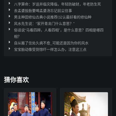
八字算命：岁运并临灾降临，年轻防破财，年老防生死
去孟婆投胎要喝孟婆汤忘记前尘往事
男主种田修仙古典小说推荐(公认最好看的修仙种
风水先生说：“家开青龙门什么意思？”
俗话说“马看四蹄，人看四相”，是什么意思？四相是哪四
相？
自从搬了住处久病不愈_可能还是因为你的风水
宝宝胎动像受到惊吓一样怎么办，注意这三点
猜你喜欢