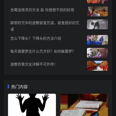
去霉运很灵的方法 盐 你想想不到的好用
辟邪符咒中的道教驱鬼咒语，驱鬼很好的咒
语
怎么下降头？下降头的方法介绍
每天做噩梦念什么咒才好？如何躲噩梦？
道教符箓文化详解不可外传！
热门内容