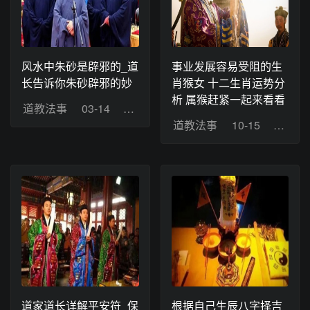
风水中朱砂是辟邪的_道
事业发展容易受阻的生
长告诉你朱砂辟邪的妙
肖猴女 十二生肖运势分
析 属猴赶紧一起来看看
道教法事
03-14
浏览：8
道教法事
10-15
浏览：
道家道长详解平安符_保
根据自己生辰八字择吉