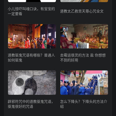
小儿惊吓叫魂口诀，有宝宝的
道教太乙救苦天尊心咒全文
一定要看
道教驱鬼咒语有哪些？普通人
去霉运很灵的方法 盐 你想想
如何驱鬼
不到的好用
辟邪符咒中的道教驱鬼咒语，
怎么下降头？下降头的方法介
驱鬼很好的咒语
绍