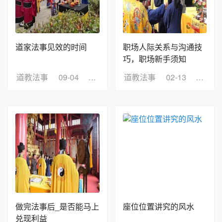
道家法事见效的时间
职场人际关系与沟通技
巧，职场新手须知
道教法事
09-04
浏览：65
道教法事
02-13
浏览：
做完法事后_是否能马上
座位位置讲究的风水
兑现利益