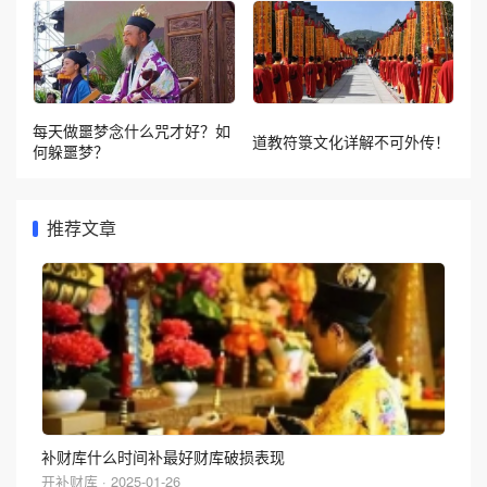
每天做噩梦念什么咒才好？如
道教符箓文化详解不可外传！
何躲噩梦？
推荐文章
补财库什么时间补最好财库破损表现
开补财库 · 2025-01-26