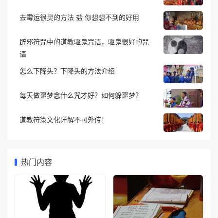
去霉运很灵的方法 盐 你想想不到的好用
辟邪符咒中的道教驱鬼咒语，驱鬼很好的咒
语
怎么下降头？下降头的方法介绍
每天做噩梦念什么咒才好？如何躲噩梦？
道教符箓文化详解不可外传！
热门内容