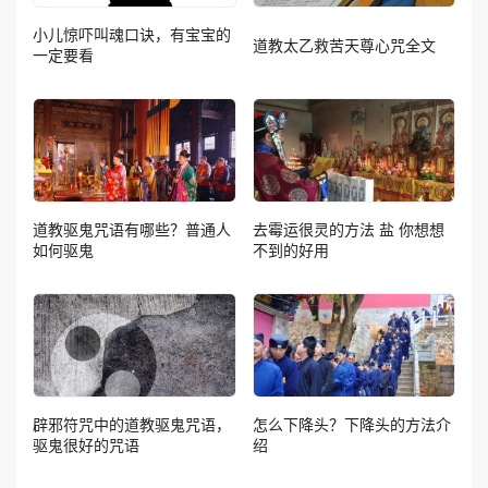
小儿惊吓叫魂口诀，有宝宝的
道教太乙救苦天尊心咒全文
一定要看
道教驱鬼咒语有哪些？普通人
去霉运很灵的方法 盐 你想想
如何驱鬼
不到的好用
辟邪符咒中的道教驱鬼咒语，
怎么下降头？下降头的方法介
驱鬼很好的咒语
绍