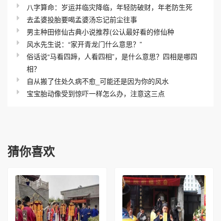
八字算命：岁运并临灾降临，年轻防破财，年老防生死
去孟婆投胎要喝孟婆汤忘记前尘往事
男主种田修仙古典小说推荐(公认最好看的修仙种
风水先生说：“家开青龙门什么意思？”
俗话说“马看四蹄，人看四相”，是什么意思？四相是哪四
相？
自从搬了住处久病不愈_可能还是因为你的风水
宝宝胎动像受到惊吓一样怎么办，注意这三点
猜你喜欢