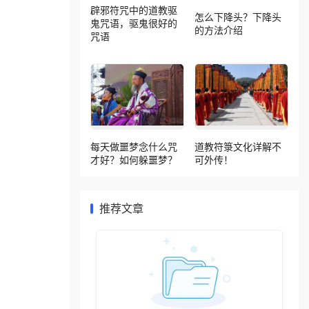
辟邪符咒中的道教驱
怎么下降头？下降头
鬼咒语，驱鬼很好的
的方法介绍
咒语
每天做噩梦念什么咒
道教符箓文化详解不
才好？如何躲噩梦？
可外传！
推荐文章