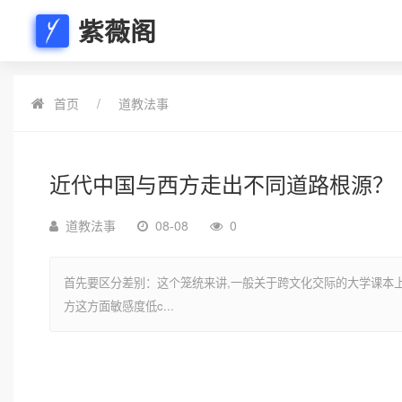
紫薇阁
首页
道教法事
近代中国与西方走出不同道路根源？
道教法事
08-08
0
首先要区分差别：这个笼统来讲,一般关于跨文化交际的大学课本上
方这方面敏感度低c...