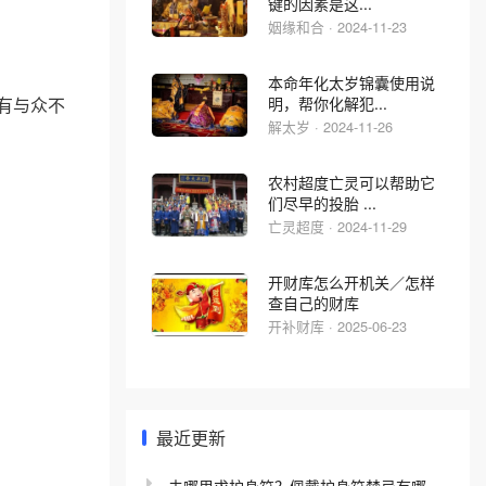
键的因素是这...
姻缘和合 · 2024-11-23
本命年化太岁锦囊使用说
有与众不
明，帮你化解犯...
解太岁 · 2024-11-26
农村超度亡灵可以帮助它
们尽早的投胎 ...
亡灵超度 · 2024-11-29
开财库怎么开机关／怎样
查自己的财库
开补财库 · 2025-06-23
最近更新
去哪里求护身符？佩戴护身符禁忌有哪