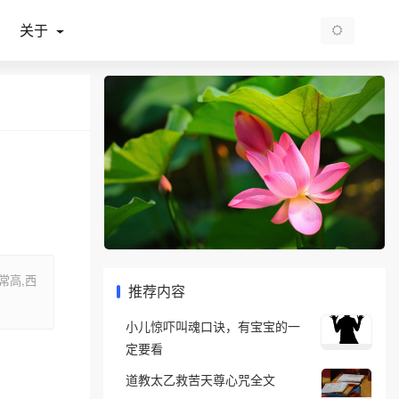
关于
常高,西
推荐内容
小儿惊吓叫魂口诀，有宝宝的一
定要看
道教太乙救苦天尊心咒全文