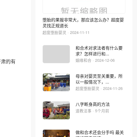
堕胎的果报非常大，那应该怎么办？超度婴
灵找正规道长
超度堕胎婴灵 · 2024-11-11
和合术对求法者有什么要
求？怎样进行和...
姻缘和合 · 2024-12-06
严肃的有
母亲对婴灵至关重要，所
以一般情况下，...
超度堕胎婴灵 · 2024-11-26
。
八字断身高的方法
道教法事 · 5个月前
做和合术还会分手吗 最关