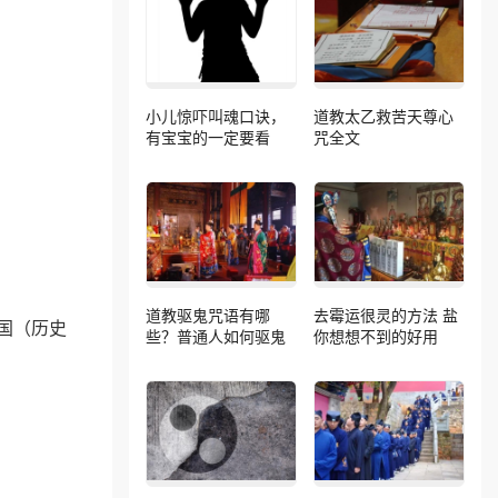
小儿惊吓叫魂口诀，
道教太乙救苦天尊心
有宝宝的一定要看
咒全文
道教驱鬼咒语有哪
去霉运很灵的方法 盐
国（历史
些？普通人如何驱鬼
你想想不到的好用