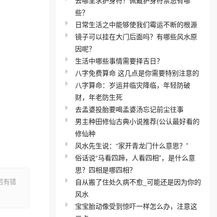
些？
日常生活之中能够使我们霉运不断的根源
镜子可以挂在大门后面吗？有哪些风水原
因呢？
生活中哪些事情需要择吉日？
八字免费算命 这几点是你需要特别注意的
八字算命：岁运并临灾降临，年轻防破
财，年老防生死
去孟婆投胎要喝孟婆汤忘记前尘往事
男主种田修仙古典小说推荐(公认最好看的
修仙种
风水先生说：“家开青龙门什么意思？”
俗话说“马看四蹄，人看四相”，是什么意
思？四相是哪四相？
自从搬了住处久病不愈_可能还是因为你的
若有错
风水
宝宝胎动像受到惊吓一样怎么办，注意这