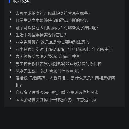
最近更新
去哪里求护身符？佩戴护身符禁忌有哪些？
日常生活之中能够使我们霉运不断的根源
镜子可以挂在大门后面吗？有哪些风水原因呢？
生活中哪些事情需要择吉日？
八字免费算命 这几点是你需要特别注意的
八字算命：岁运并临灾降临，年轻防破财，年老防生死
去孟婆投胎要喝孟婆汤忘记前尘往事
男主种田修仙古典小说推荐(公认最好看的修仙种
风水先生说：“家开青龙门什么意思？”
俗话说“马看四蹄，人看四相”，是什么意思？四相是哪四
相？
自从搬了住处久病不愈_可能还是因为你的风水
宝宝胎动像受到惊吓一样怎么办，注意这三点