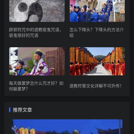
辟邪符咒中的道教驱鬼咒语，
怎么下降头？下降头的方法介
驱鬼很好的咒语
绍
每天做噩梦念什么咒才好？如
道教符箓文化详解不可外传！
何躲噩梦？
推荐文章