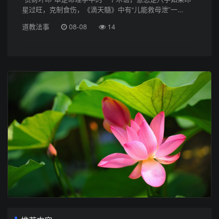
星过旺，克制食伤，《滴天髓》中有“儿能救母泄”一...
道教法事
08-08
14