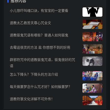
推荐内容
小儿惊吓叫魂口诀，有宝宝的一定要看
道教太乙救苦天尊心咒全文
道教驱鬼咒语有哪些？普通人如何驱鬼
去霉运很灵的方法 盐 你想想不到的好用
辟邪符咒中的道教驱鬼咒语，驱鬼很好的咒
语
怎么下降头？下降头的方法介绍
每天做噩梦念什么咒才好？如何躲噩梦？
道教符箓文化详解不可外传！