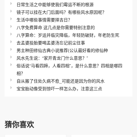
日常生活之中能够使我们霉运不断的根源
镜子可以挂在大门后面吗？有哪些风水原因呢？
生活中哪些事情需要择吉日？
八字免费算命 这几点是你需要特别注意的
八字算命：岁运并临灾降临，年轻防破财，年老防生死
去孟婆投胎要喝孟婆汤忘记前尘往事
男主种田修仙古典小说推荐(公认最好看的修仙种
风水先生说：“家开青龙门什么意思？”
俗话说“马看四蹄，人看四相”，是什么意思？四相是哪四
相？
自从搬了住处久病不愈_可能还是因为你的风水
宝宝胎动像受到惊吓一样怎么办，注意这三点
猜你喜欢