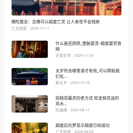
佛陀箴言：念佛可以超度亡灵 让人来世不会残疾
亡灵超度 · 2024-11-11
什么是还阴债_堕胎婴灵-超度婴灵官
网
还受生债 · 2024-11-24
太岁符去哪里请才有效_可以帮助我
们化...
解太岁 · 2024-10-19
招桃花最灵的老方式 旺走桃花运的
风水...
旺姻缘 · 2024-09-11
超度后托梦显示超度已经成功
亡灵超度 · 2024-09-29