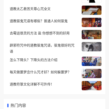
道教太乙救苦天尊心咒全文
道教驱鬼咒语有哪些？普通人如何驱鬼
去霉运很灵的方法 盐 你想想不到的好用
辟邪符咒中的道教驱鬼咒语，驱鬼很好的咒
语
怎么下降头？下降头的方法介绍
每天做噩梦念什么咒才好？如何躲噩梦？
道教符箓文化详解不可外传！
热门内容