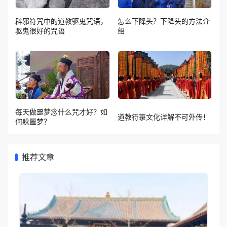
辟邪符咒中的道教驱鬼咒语，
怎么下降头？下降头的方法介
驱鬼很好的咒语
绍
每天做噩梦念什么咒才好？如
道教符箓文化详解不可外传！
何躲噩梦？
推荐文章