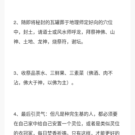
2、随即将秘封的瓦罐葬于地理师定好向的穴位
中，封土，请道士或风水师呼龙，拜祭神佛、山
神、土地、龙神，烧祭符，谢坛。
3、收祭品茶水、三鲜果、三素菜（佛酒、肉不
沾，佛大于神，以佛为主）。
4、最后引灵气：但凡是种完生基的人，都必须要
在自己家中给自己安置一个灵位，或者是类似灵位
的衣冠冢，每日焚香祈祷。只有这样，才能更好的