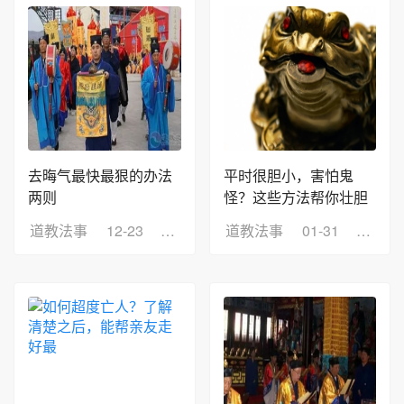
去晦气最快最狠的办法
平时很胆小，害怕鬼
两则
怪？这些方法帮你壮胆
道教法事
12-23
浏览：9
道教法事
01-31
浏览：