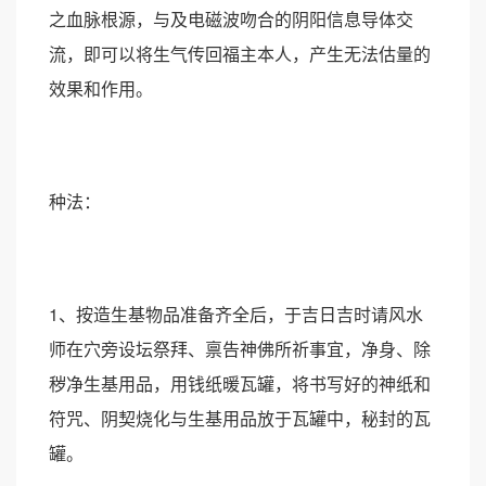
之血脉根源，与及电磁波吻合的阴阳信息导体交
流，即可以将生气传回福主本人，产生无法估量的
效果和作用。
种法：
1、按造生基物品准备齐全后，于吉日吉时请风水
师在穴旁设坛祭拜、禀告神佛所祈事宜，净身、除
秽净生基用品，用钱纸暖瓦罐，将书写好的神纸和
符咒、阴契烧化与生基用品放于瓦罐中，秘封的瓦
罐。