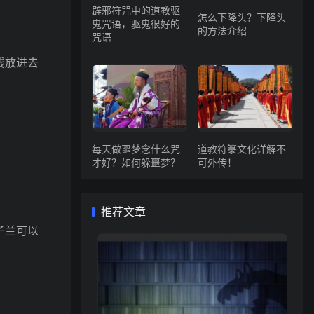
辟邪符咒中的道教驱
怎么下降头？下降头
鬼咒语，驱鬼很好的
的方法介绍
咒语
钱放进去
每天做噩梦念什么咒
道教符箓文化详解不
才好？如何躲噩梦？
可外传！
推荐文章
子兰可以