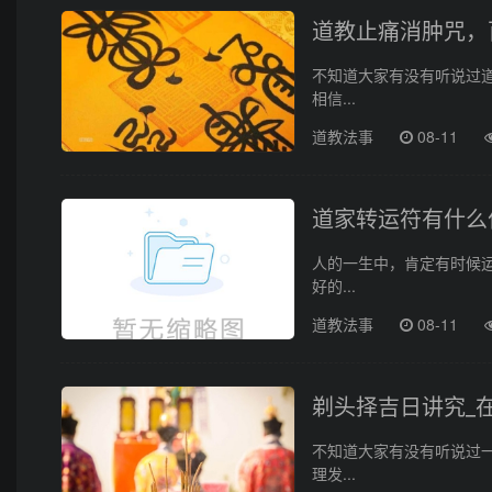
道教止痛消肿咒，
不知道大家有没有听说过
相信...
道教法事
08-11
道家转运符有什么
人的一生中，肯定有时候
好的...
道教法事
08-11
剃头择吉日讲究_
不知道大家有没有听说过
理发...