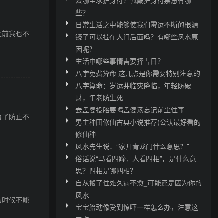
些？
日常生活之中能够使我们霉运不断的根源
之前我也不
镜子可以挂在大门后面吗？有哪些风水原
因呢？
生活中哪些事情需要择吉日？
八字免费算命 这几点是你需要特别注意的
八字算命：岁运并临灾降临，年轻防破
财，年老防生死
去孟婆投胎要喝孟婆汤忘记前尘往事
为了防止不
男主种田修仙古典小说推荐(公认最好看的
修仙种
风水先生说：“家开青龙门什么意思？”
俗话说“马看四蹄，人看四相”，是什么意
思？四相是哪四相？
自从搬了住处久病不愈_可能还是因为你的
风水
的时候不能
宝宝胎动像受到惊吓一样怎么办，注意这