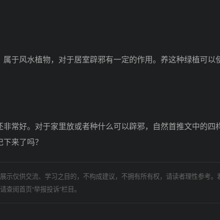
属于风水植物，对于居室辟邪有一定的作用。养这种绿植可以
非常好。对于家里放或者种什么可以辟邪，自然首推文中的四
记下来了吗？
展示仅供交流、学习之目的，不构成建议，不拥有所有权，请读者理性参考。
请查阅首页“举报投诉”栏目。