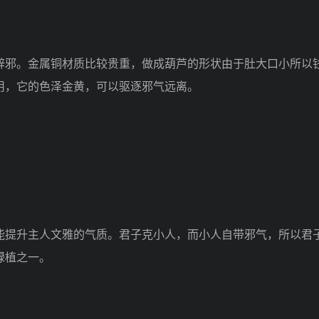
邪。金属铜材质比较贵重，做成葫芦的形状由于肚大口小所以
用，它的色泽金黄，可以驱逐邪气远离。
提升主人文雅的气质。君子克小人，而小人自带邪气，所以君
绿植之一。