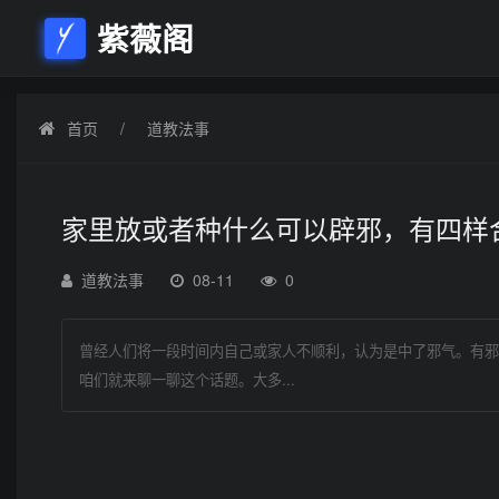
紫薇阁
首页
道教法事
家里放或者种什么可以辟邪，有四样
道教法事
08-11
0
曾经人们将一段时间内自己或家人不顺利，认为是中了邪气。有邪
咱们就来聊一聊这个话题。大多...