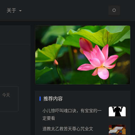
关于
，今天
推荐内容
小儿惊吓叫魂口诀，有宝宝的一
定要看
道教太乙救苦天尊心咒全文