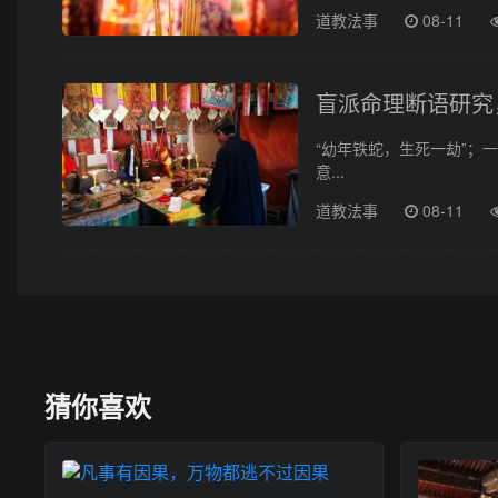
道教法事
08-11
盲派命理断语研究
“幼年铁蛇，生死一劫”；
意...
道教法事
08-11
猜你喜欢