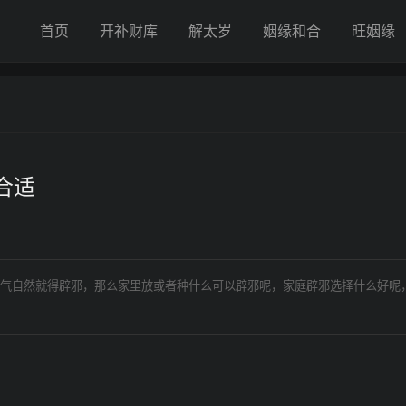
首页
开补财库
解太岁
姻缘和合
旺姻缘
合适
气自然就得辟邪，那么家里放或者种什么可以辟邪呢，家庭辟邪选择什么好呢