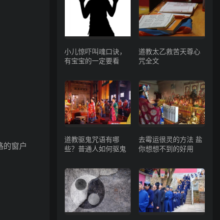
小儿惊吓叫魂口诀，
道教太乙救苦天尊心
有宝宝的一定要看
咒全文
道教驱鬼咒语有哪
去霉运很灵的方法 盐
路的窗户
些？普通人如何驱鬼
你想想不到的好用