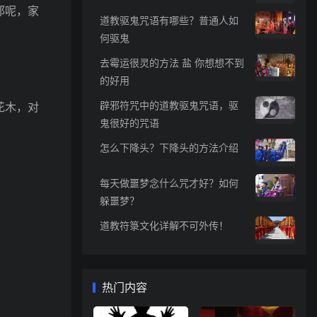
邪呢，家
道教驱鬼咒语有哪些？普通人如
何驱鬼
去霉运很灵的方法 盐 你想想不到
的好用
辟邪符咒中的道教驱鬼咒语，驱
花木，对
鬼很好的咒语
怎么下降头？下降头的方法介绍
每天做噩梦念什么咒才好？如何
躲噩梦？
道教符箓文化详解不可外传！
热门内容