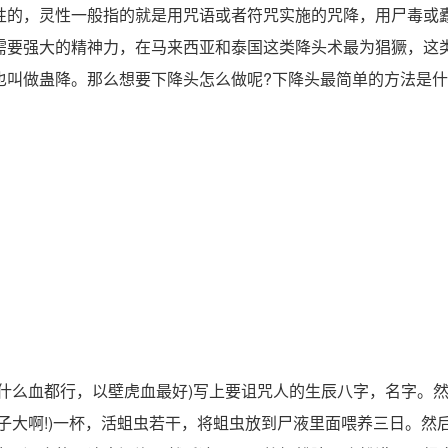
性的，灵性一般指的就是用咒语或者符咒实施的咒降，用尸毒或
需要强大的精神力，在马来西亚和泰国这类降头术最为猖獗，这
也叫做蛊降。那么想要下降头怎么做呢?下降头最简单的方法是什
什么血都行，以壁虎血最好)写上要诅咒人的生辰八字，名字。
子大啊!)一杯，活蛆虫若干，将蛆虫放到尸液里面喂养三日。然