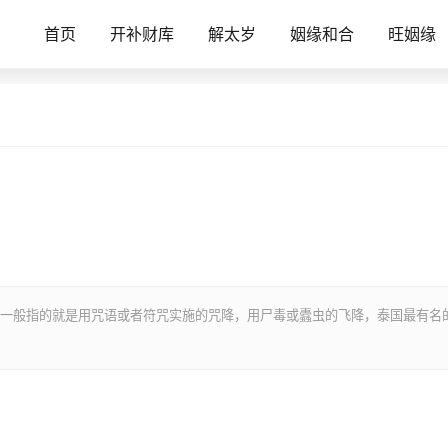
首页
开补财库
解太岁
姻缘和合
旺姻缘
一般指的就是用咒语或者符咒实施的咒降，用尸毒或蠹虫的飞降，泰国最有名