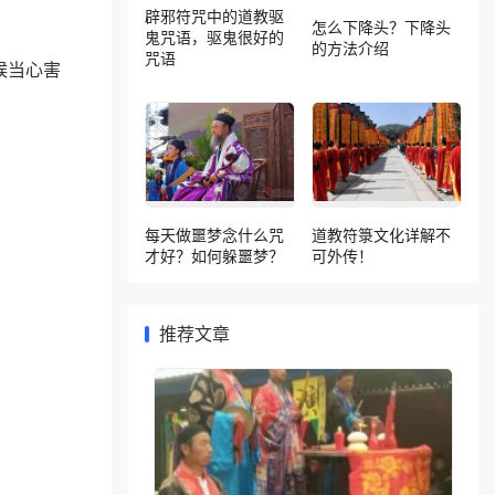
辟邪符咒中的道教驱
怎么下降头？下降头
鬼咒语，驱鬼很好的
的方法介绍
咒语
候当心害
每天做噩梦念什么咒
道教符箓文化详解不
才好？如何躲噩梦？
可外传！
推荐文章