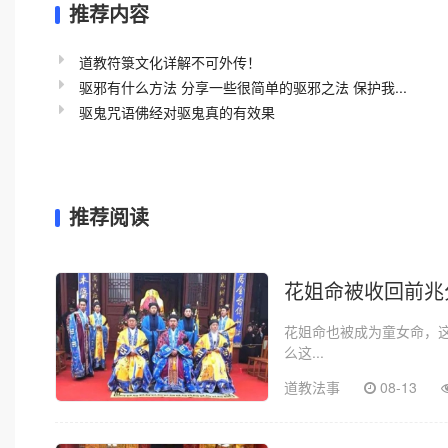
推荐内容
道教符箓文化详解不可外传！
驱邪有什么方法 分享一些很简单的驱邪之法 保护我...
驱鬼咒语佛经对驱鬼真的有效果
推荐阅读
花姐命被收回前兆
花姐命也被成为童女命，
么这...
道教法事
08-13