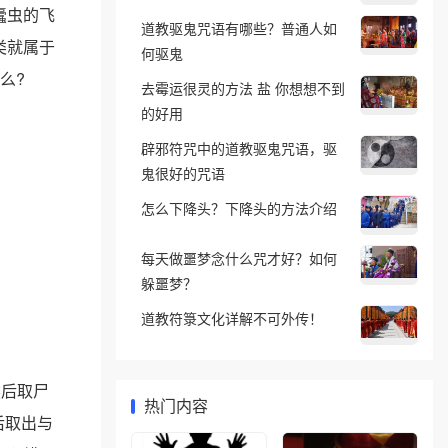
蠹虫的飞
道教驱鬼咒语有哪些？普通人如
类就属于
何驱鬼
么?
去霉运很灵的方法 盐 你想想不到
的好用
辟邪符咒中的道教驱鬼咒语，驱
鬼很好的咒语
怎么下降头？下降头的方法介绍
每天做噩梦念什么咒才好？如何
躲噩梦？
道教符箓文化详解不可外传！
然后取尸
热门内容
后取出与