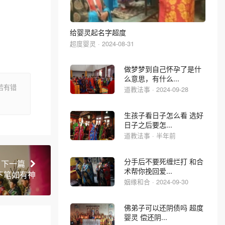
给婴灵起名字超度
超度婴灵 · 2024-08-31
做梦梦到自己怀孕了是什
么意思，有什么...
若有错
道教法事 · 2024-09-28
生孩子看日子怎么看 选好
日子之后要怎...
道教法事 · 半年前
分手后不要死缠烂打 和合
下一篇
术帮你挽回爱...
下笔如有神
姻缘和合 · 2024-09-30
佛弟子可以还阴债吗 超度
婴灵 偿还阴...