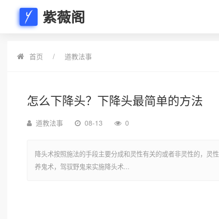
紫薇阁
首页
道教法事
怎么下降头？下降头最简单的方法
道教法事
08-13
0
降头术按照施法的手段主要分成和灵性有关的或者非灵性的，灵性
养鬼术，驾驭野鬼来实施降头术...