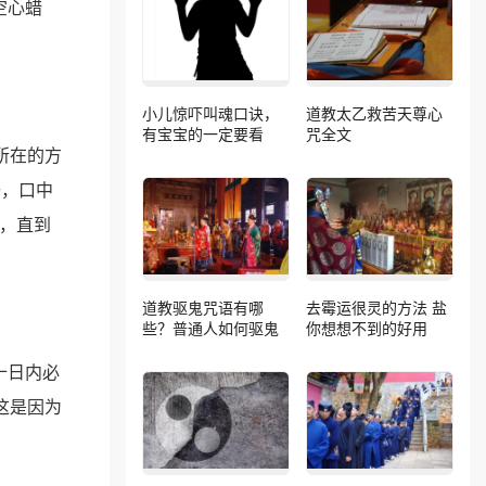
空心蜡
小儿惊吓叫魂口诀，
道教太乙救苦天尊心
有宝宝的一定要看
咒全文
所在的方
去，口中
内，直到
道教驱鬼咒语有哪
去霉运很灵的方法 盐
些？普通人如何驱鬼
你想想不到的好用
十日内必
这是因为