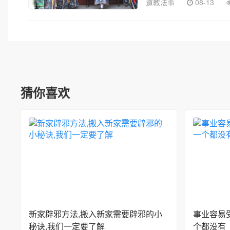
道教法事
08-13
猜你喜欢
新家辟邪方法,搬入新家需要辟邪的小
事业容易
秘诀,我们一定要了解
个都没有