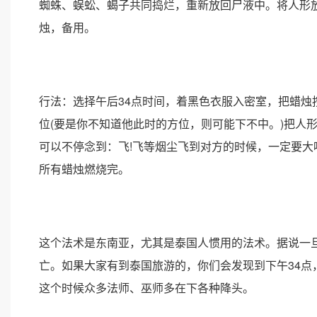
蜘蛛、蜈蚣、蝎子共同捣烂，重新放回尸液中。将人形
烛，备用。
行法：选择午后34点时间，着黑色衣服入密室，把蜡
位(要是你不知道他此时的方位，则可能下不中。)把人
可以不停念到：飞!飞等烟尘飞到对方的时候，一定要大
所有蜡烛燃烧完。
这个法术是东南亚，尤其是泰国人惯用的法术。据说一
亡。如果大家有到泰国旅游的，你们会发现到下午34
这个时候众多法师、巫师多在下各种降头。