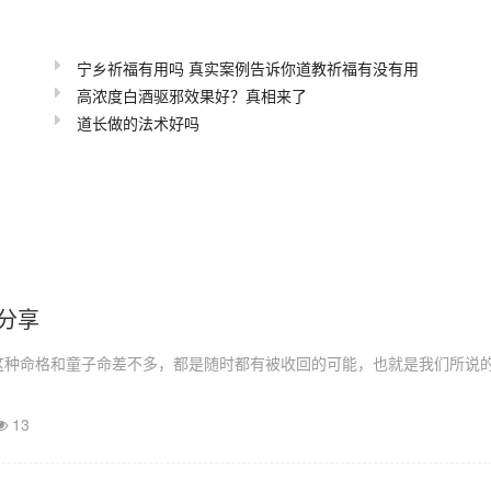
宁乡祈福有用吗 真实案例告诉你道教祈福有没有用
高浓度白酒驱邪效果好？真相来了
道长做的法术好吗
分享
这种命格和童子命差不多，都是随时都有被收回的可能，也就是我们所说
13