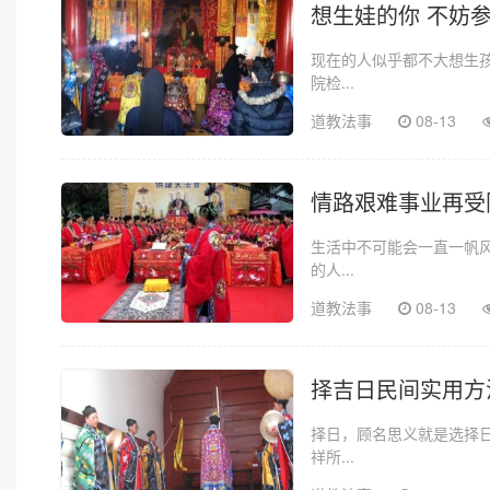
想生娃的你 不妨
现在的人似乎都不大想生
院检...
道教法事
08-13
情路艰难事业再受
生活中不可能会一直一帆
的人...
道教法事
08-13
择吉日民间实用方
择日，顾名思义就是选择
祥所...