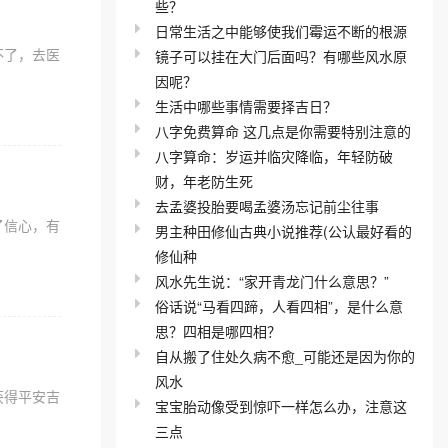
些？
日常生活之中能够使我们霉运不断的根源
不了，去医
镜子可以挂在大门后面吗？有哪些风水原
因呢？
生活中哪些事情需要择吉日？
八字免费算命 这几点是你需要特别注意的
八字算命：岁运并临灾降临，年轻防破
财，年老防生死
去孟婆投胎要喝孟婆汤忘记前尘往事
了信心，有
男主种田修仙古典小说推荐(公认最好看的
修仙种
风水先生说：“家开青龙门什么意思？”
俗话说“马看四蹄，人看四相”，是什么意
思？四相是哪四相？
自从搬了住处久病不愈_可能还是因为你的
风水
获得平安吉
宝宝胎动像受到惊吓一样怎么办，注意这
三点