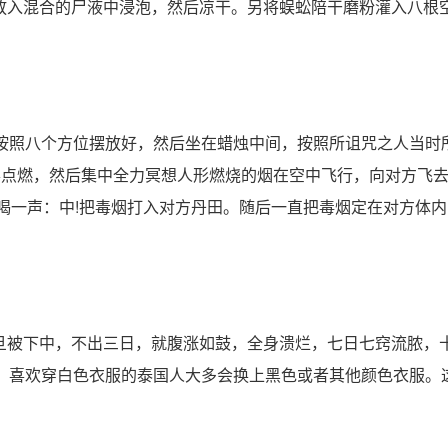
放入混合的尸液中浸泡，然后凉干。另将蜈蚣陪干磨粉灌入八根
烛按照八个方位摆放好，然后坐在蜡烛中间，按照所诅咒之人当时
形点燃，然后集中全力冥想人形燃烧的烟在空中飞行，向对方飞
喝一声：中!把毒烟打入对方丹田。随后一直把毒烟定在对方体
旦被下中，不出三日，就腹涨如鼓，全身溃烂，七日七窍流脓，
点，喜欢穿白色衣服的泰国人大多会换上黑色或者其他颜色衣服。