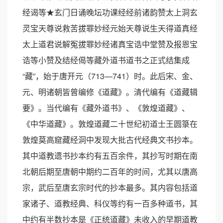
经谒等★玄门日诵晚坛功课经经前诸韵赞太上洞玄
灵宝天尊说救苦拔罪妙经元始天尊说生天得道真经
太上道君说解冤拔罪妙经诸真宝诰中堂赞及报恩宝
诰等小赞及结经偈等藏外道书道书之正式结集成
“藏”，始于唐开元（713—741）时。此后宋、金、
元、明诸朝皆曾编修《道藏》。清代编有《道藏辑
要》。当代编有《藏外道书》、《敦煌道藏》、
《中华道藏》。敦煌道藏二十世纪初道士王圆箓在
敦煌莫高窟藏经洞中发现大批古代经典文书抄本。
其中道教遗书抄本约有五百余件，其抄写时期在南
北朝后期至唐朝中期约二百年的时间，尤其以唐高
宗，武后至唐玄宗时代的抄本最多。其内容包括道
家诸子、道教经典、科仪等约有一百多种道书，其
中约有半数抄本是《正统道藏》未收入的早期道教