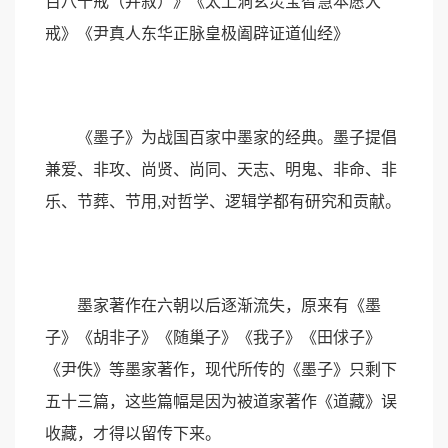
百八十戒（并叙）》《太上洞玄灵宝智慧本愿大
戒》《尹真人东华正脉皇极阖辟证道仙经》
《墨子》为战国百家中墨家的经典。墨子提倡
兼爱、非攻、尚贤、尚同、天志、明鬼、非命、非
乐、节葬、节用,对哲学、逻辑学都有研究和贡献。
墨家著作在六朝以后逐渐流失，原来有《墨
子》《胡非子》《随巢子》《我子》《田俅子》
《尹佚》等墨家著作，现代所传的《墨子》只剩下
五十三篇，这些篇幅是因为被道家著作《道藏》误
收藏，才得以留传下来。