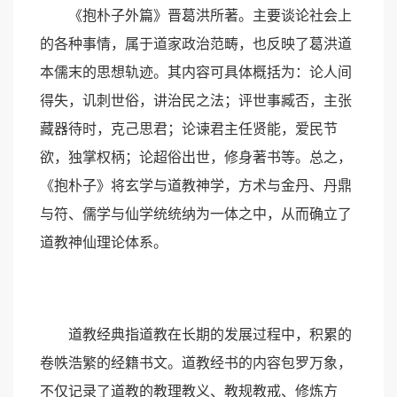
《抱朴子外篇》晋葛洪所著。主要谈论社会上
的各种事情，属于道家政治范畴，也反映了葛洪道
本儒末的思想轨迹。其内容可具体概括为：论人间
得失，讥刺世俗，讲治民之法；评世事臧否，主张
藏器待时，克己思君；论谏君主任贤能，爱民节
欲，独掌权柄；论超俗出世，修身著书等。总之，
《抱朴子》将玄学与道教神学，方术与金丹、丹鼎
与符、儒学与仙学统统纳为一体之中，从而确立了
道教神仙理论体系。
道教经典指道教在长期的发展过程中，积累的
卷帙浩繁的经籍书文。道教经书的内容包罗万象，
不仅记录了道教的教理教义、教规教戒、修炼方