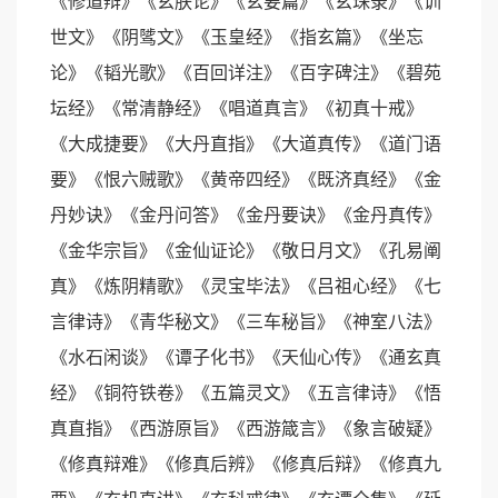
《修道辩》《玄肤论》《玄要篇》《玄珠录》《训
世文》《阴骘文》《玉皇经》《指玄篇》《坐忘
论》《韬光歌》《百回详注》《百字碑注》《碧苑
坛经》《常清静经》《唱道真言》《初真十戒》
《大成捷要》《大丹直指》《大道真传》《道门语
要》《恨六贼歌》《黄帝四经》《既济真经》《金
丹妙诀》《金丹问答》《金丹要诀》《金丹真传》
《金华宗旨》《金仙证论》《敬日月文》《孔易阐
真》《炼阴精歌》《灵宝毕法》《吕祖心经》《七
言律诗》《青华秘文》《三车秘旨》《神室八法》
《水石闲谈》《谭子化书》《天仙心传》《通玄真
经》《铜符铁卷》《五篇灵文》《五言律诗》《悟
真直指》《西游原旨》《西游箴言》《象言破疑》
《修真辩难》《修真后辨》《修真后辩》《修真九