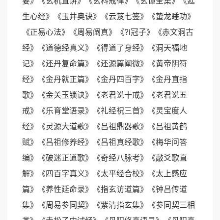
要》《玄机直讲》《玄科戒律》《玄谭全集》《延
生心经》《玉井奥诀》《云笈七签》《蛰龙睡功》
《正易心法》《周易阐真》《?i冠子》《赤文洞古
经》《道德经真义》《得道了身经》《洞天福地
记》《还丹复命篇》《还源篇阐微》《黄帝阴符
经》《金丹就正篇》《金丹四百字》《金丹直指
歌》《金关玉锁诀》《老君说十戒》《老君说五
戒》《乐育堂语录》《礼经祝三首》《灵宝度人
经》《灵源大道歌》《吕祖鼎器歌》《吕祖黄鹤
赋》《吕祖修养经》《吕祖真经歌》《梅华问答
编》《破迷正道歌》《奇经八脉考》《敲爻歌直
解》《四百字真义》《太平经合校》《太上感应
篇》《养性延命录》《指玄访道篇》《钟吕传道
集》《周易参同契》《紫清指玄集》《参同契三相