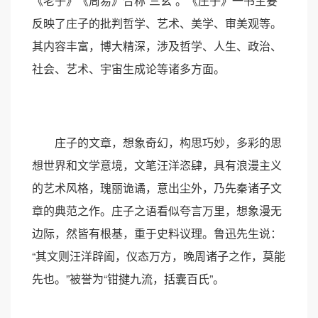
《老子》《周易》合称“三玄”。《庄子》一书主要
反映了庄子的批判哲学、艺术、美学、审美观等。
其内容丰富，博大精深，涉及哲学、人生、政治、
社会、艺术、宇宙生成论等诸多方面。
庄子的文章，想象奇幻，构思巧妙，多彩的思
想世界和文学意境，文笔汪洋恣肆，具有浪漫主义
的艺术风格，瑰丽诡谲，意出尘外，乃先秦诸子文
章的典范之作。庄子之语看似夸言万里，想象漫无
边际，然皆有根基，重于史料议理。鲁迅先生说：
“其文则汪洋辟阖，仪态万方，晚周诸子之作，莫能
先也。”被誉为“钳揵九流，括囊百氏”。