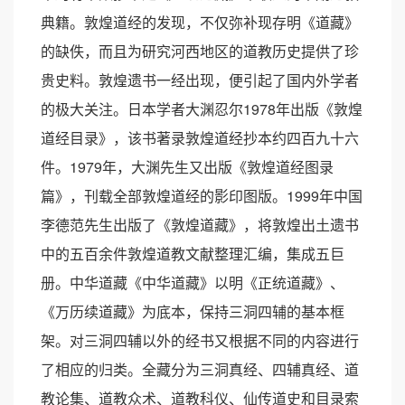
典籍。敦煌道经的发现，不仅弥补现存明《道藏》
的缺佚，而且为研究河西地区的道教历史提供了珍
贵史料。敦煌遗书一经出现，便引起了国内外学者
的极大关注。日本学者大渊忍尔1978年出版《敦煌
道经目录》，该书著录敦煌道经抄本约四百九十六
件。1979年，大渊先生又出版《敦煌道经图录
篇》，刊载全部敦煌道经的影印图版。1999年中国
李德范先生出版了《敦煌道藏》，将敦煌出土遗书
中的五百余件敦煌道教文献整理汇编，集成五巨
册。中华道藏《中华道藏》以明《正统道藏》、
《万历续道藏》为底本，保持三洞四辅的基本框
架。对三洞四辅以外的经书又根据不同的内容进行
了相应的归类。全藏分为三洞真经、四辅真经、道
教论集、道教众术、道教科仪、仙传道史和目录索