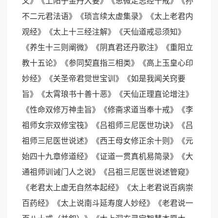
文》《上阳子金丹大要》《思微定志经十戒》《孙
不二元君法语》《琐言续太虚集录》《太上老君内
观经》《太上十三经注解》《天仙道戒忌须知》
《养生十三则阐微》《阴真君还丹歌注》《重阳立
教十五论》《参同契直指三相类》《高上玉皇心印
妙经》《关圣帝君觉世宝训》《如是我闻关窍要
旨》《太霄琅书十善十恶》《天仙正理直论增注》
《性命双修万神圭旨》《修斋求道当奉十戒》《李
祖师女宗双修宝筏》《吕祖师三尼医世功诀》《吕
祖师三尼医世说述》《西王母女修正余十则》《元
始四十九章修道经》《证道一贯真机易简录》《大
通祖师训诫门人之说》《吕祖三尼医世说述管窥》
《老君太上虚无自然本起经》《太上老君说百病崇
百药经》《太上说南斗延寿度人妙经》《老君说一