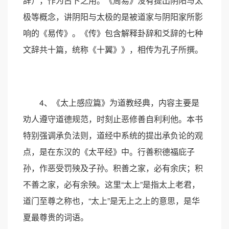
辞），作为占卜之用。《周易》没有提出阴阳与太
极等概念，讲阴阳与太极的是被道家与阴阳家所影
响的《易传》。《传》包含解释卦辞和爻辞的七种
文辞共十篇，统称《十翼》》，相传为孔子所撰。
4、《太上感应篇》为道教经典，内容主要是
劝人遵守道德规范，时刻止恶修善自利利他。本书
特别强调承负法则，道经中系统的提出承负论的观
点，是在东汉的《太平经》中。行善积德福庇子
孙，作恶受罚殃及子孙。积善之家，必有余庆；积
不善之家，必有余殃。这里“太上”是指太上老君，
道门至尊之称也，“太上”是无上之上的意思，是华
夏最尊贵的词语。