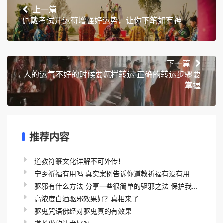
上一篇
佩戴考试开运符增强好运势，让你下笔如有神
下一篇
人的运气不好的时候要怎样转运 正确的转运步骤要
掌握
推荐内容
道教符箓文化详解不可外传！
宁乡祈福有用吗 真实案例告诉你道教祈福有没有用
驱邪有什么方法 分享一些很简单的驱邪之法 保护我...
高浓度白酒驱邪效果好？真相来了
驱鬼咒语佛经对驱鬼真的有效果
道长做的法术好吗