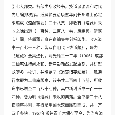
引七大部类。各部类所收经书。按道派源流和时代
先后编排次序。道藏辑要清康熙年间长州进士彭定
求编成《道藏辑要》二十八集，即收有《道藏》未
收之晚出道书一百种，二百八十卷，后绝板。清嘉
庆年间，侍郎蒋元庭在京编集并刻板印刷。收入道
书一百七十三种，皆取自明《正统道藏》，是为
《道藏》要集选刊。清光绪三十二年（1906）成都
二仙庵住持阎永和、新津彭翰然发起重刻，井研贺
龙骧参与校订，并增刻了《道藏辑要续编》。现通
行本即为二仙庵版本，该书共二百四十五册，所收
道书已增至二百八十七种，其中新增道书一百一十
四种，皆为明《道藏》未收的典籍。全书按二十八
宿顺序排列，字板是用梨木双面雕刻而成，共一万
四千多块，1957年搬往青羊宫保存至今，为当今道