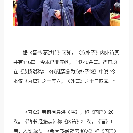
据《晋书·葛洪传》可知，《抱朴子》内外篇原
共有116篇。今本已非完帙，亡佚40余篇。严可均
在《铁桥漫稿》《代继莲龛为抱朴子叙》中说:“今
本仅《内篇》之十五六，《外篇》之十三四耳。”
《内篇》卷前有葛洪《序》，称《内篇》20
卷。《隋书·经籍志》称《内篇》21卷，《音》1
卷，入“道家”。《新唐书·经籍志·道家》称《内篇》