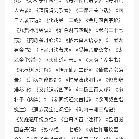
类》《赤松子中诫经》《丹阳修真语录》《丹阳真
人语录》《道情诗词杂著》《二懒开关心话》《涵
三语录节选》《化胡经十二戒》《金丹四百字解》
《九鼎神丹经诀》《酒色财气四调》《老君二十七
戒》《内炼金丹心法》《栖云真人语录》《三宝大
有金书》《上品丹法节次》《受持八戒斋文》《太
乙金华宗旨》《天仙道程宝则》《天隐子养生书》
《无根树词注解》《悟元仙师二说》《仙佛合宗语
录》《消灾护命妙经》《性命法诀明指》《修真辩
难参证》《又戒道者四词》《中极三百大戒》《抱
朴子（内篇）》《参同契经文直指》《参同契直指
笺注》《洞玄灵宝定观经》《海内十洲三岛记》
《黄庭遁甲缘身经》《金丹四百字注释》《吕祖泌
园春丹词》《妙林经二十七戒》《劝世修理坟墓