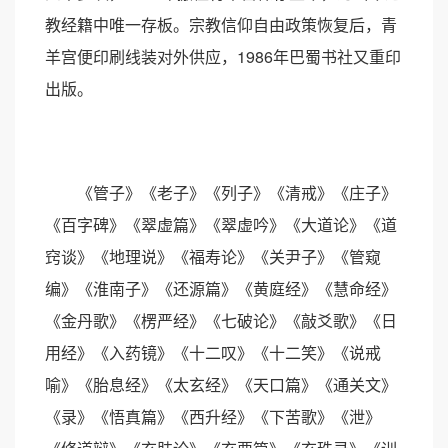
教经籍中唯一存板。宗教信仰自由政策恢复后，青
羊宫便印刷线装对外供应，1986年巴蜀书社又重印
出版。
《管子》《老子》《列子》《清戒》《庄子》
《百字碑》《翠虚篇》《翠虚吟》《大道论》《道
窍谈》《地理说》《福寿论》《关尹子》《管窥
编》《淮南子》《还源篇》《黄庭经》《慧命经》
《金丹歌》《楞严经》《七破论》《敲爻歌》《日
用经》《入药镜》《十二叹》《十二笑》《说戒
喻》《胎息经》《太玄经》《天口篇》《通关文》
《录》《悟真篇》《西升经》《下苦歌》《泄》