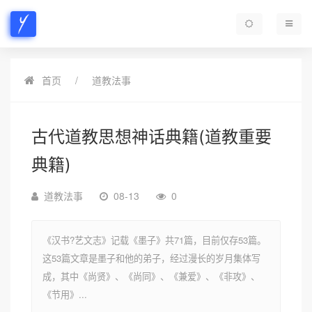
首页
道教法事
古代道教思想神话典籍(道教重要
典籍)
道教法事
08-13
0
《汉书?艺文志》记载《墨子》共71篇，目前仅存53篇。
这53篇文章是墨子和他的弟子，经过漫长的岁月集体写
成，其中《尚贤》、《尚同》、《兼爱》、《非攻》、
《节用》...