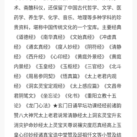
术、斋醮科仪，还保留了中国古代哲学、文学、医
药学、养生学、化学、音乐、地理等多种学科的珍
贵资料，堪称中国传统文化的一个宝库。主要经典
《道德经》《南华真经》《文始真经》《冲虚真
经》《通玄真经》《度人妙经》《阴符经》《清静
经》《西升经》《心印经》《黄庭外景经》《黄庭
内景经》《玉皇经》《玉枢经》《三官经》《北斗
经》《周易参同契》《悟真篇》《太上老君内观
经》《洞玄灵宝定观经》《太上感应篇》《文昌帝
君阴骘文》《坐忘论》《化书》《重阳立教十五
论》《龙门心法》★玄门日诵早坛功课经经前诸韵
赞八大神咒太上老君说常清静经太上洞玄灵宝升玄
消灾护命妙经太上灵宝天尊说禳灾度厄真经高上玉
皇心印妙经诸真宝诰中堂赞及邱祖忏文等小赞及结