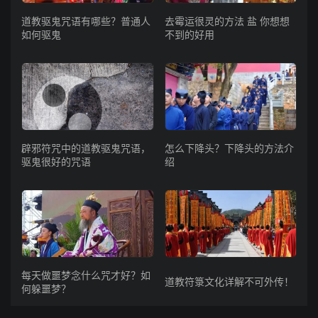
道教驱鬼咒语有哪些？普通人
去霉运很灵的方法 盐 你想想
如何驱鬼
不到的好用
辟邪符咒中的道教驱鬼咒语，
怎么下降头？下降头的方法介
驱鬼很好的咒语
绍
每天做噩梦念什么咒才好？如
道教符箓文化详解不可外传！
何躲噩梦？