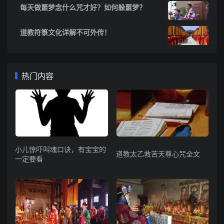
每天做噩梦念什么咒才好？如何躲噩梦？
道教符箓文化详解不可外传！
热门内容
小儿惊吓叫魂口诀，有宝宝的
道教太乙救苦天尊心咒全文
一定要看