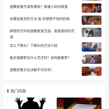
道教驱鬼咒语有哪些？普通人如何驱鬼
去霉运很灵的方法 盐 你想想不到的好用
辟邪符咒中的道教驱鬼咒语，驱鬼很好的咒
语
怎么下降头？下降头的方法介绍
每天做噩梦念什么咒才好？如何躲噩梦？
道教符箓文化详解不可外传！
热门内容