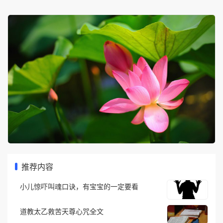
推荐内容
小儿惊吓叫魂口诀，有宝宝的一定要看
道教太乙救苦天尊心咒全文