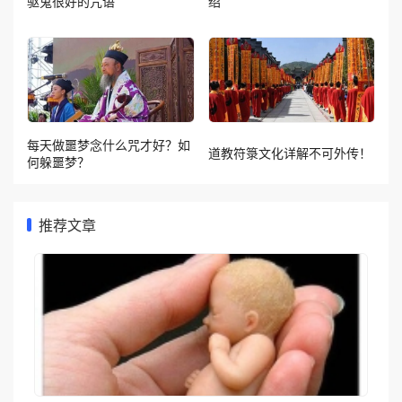
驱鬼很好的咒语
绍
每天做噩梦念什么咒才好？如
道教符箓文化详解不可外传！
何躲噩梦？
推荐文章