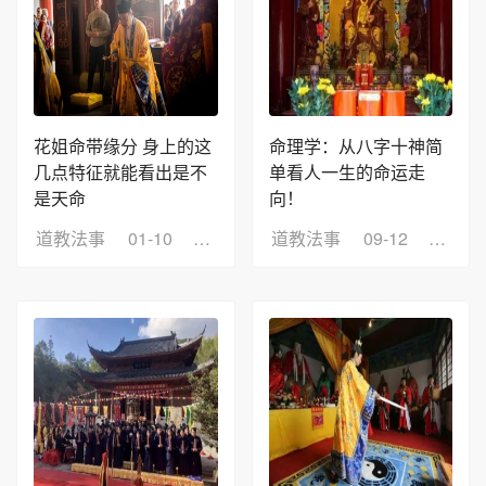
花姐命带缘分 身上的这
命理学：从八字十神简
几点特征就能看出是不
单看人一生的命运走
是天命
向！
道教法事
01-10
浏览：10
道教法事
09-12
浏览：