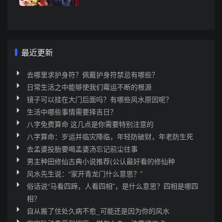
最近更新
去哪里求护身符？佩戴护身符禁忌有哪些？
日常生活之中能够使我们霉运不断的根源
镜子可以挂在大门后面吗？有哪些风水原因呢？
生活中哪些事情需要择吉日？
八字免费算命 这几点是你需要特别注意的
八字算命：岁运并临灾降临，年轻防破财，年老防生死
去孟婆投胎要喝孟婆汤忘记前尘往事
男主种田修仙古典小说推荐(公认最好看的修仙种
风水先生说：“家开青龙门什么意思？”
俗话说“马看四蹄，人看四相”，是什么意思？四相是哪四
相？
自从搬了住处久病不愈_可能还是因为你的风水