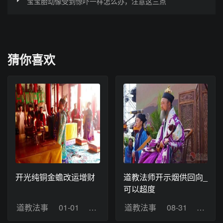
宝宝胎动像受到惊吓一样怎么办，注意这三点
猜你喜欢
开光纯铜金蟾改运增财
道教法师开示烟供回向_
可以超度
道教法事
01-01
浏览：10
道教法事
08-31
浏览：