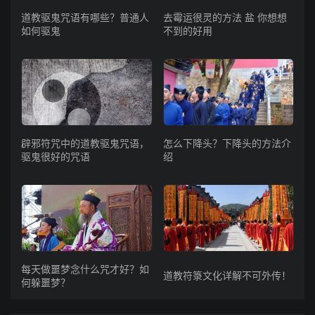
道教驱鬼咒语有哪些？普通人
去霉运很灵的方法 盐 你想想
如何驱鬼
不到的好用
辟邪符咒中的道教驱鬼咒语，
怎么下降头？下降头的方法介
驱鬼很好的咒语
绍
每天做噩梦念什么咒才好？如
道教符箓文化详解不可外传！
何躲噩梦？