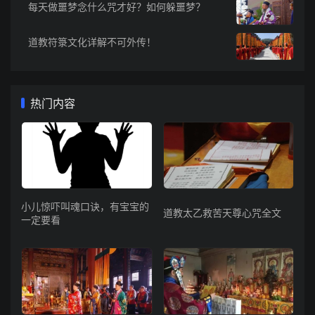
每天做噩梦念什么咒才好？如何躲噩梦？
道教符箓文化详解不可外传！
热门内容
小儿惊吓叫魂口诀，有宝宝的
道教太乙救苦天尊心咒全文
一定要看