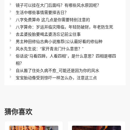
镜子可以挂在大门后面吗？有哪些风水原因呢？
生活中哪些事情需要择吉日？
八字免费算命 这几点是你需要特别注意的
八字算命：岁运并临灾降临，年轻防破财，年老防生死
去孟婆投胎要喝孟婆汤忘记前尘往事
男主种田修仙古典小说推荐(公认最好看的修仙种
风水先生说：“家开青龙门什么意思？”
俗话说“马看四蹄，人看四相”，是什么意思？四相是哪四
相？
自从搬了住处久病不愈_可能还是因为你的风水
宝宝胎动像受到惊吓一样怎么办，注意这三点
猜你喜欢