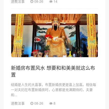
道教法事
08-26
14
新婚房布置风水 想要和和美美就这么布
置
结婚是人生的大喜事，布置新婚房更是喜上加喜。相信每
一对夫妇在布置新婚房时，心里都是充满期待的，夫妻
和...
道教法事
08-26
8