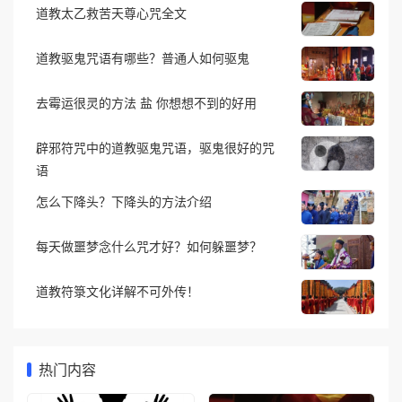
道教太乙救苦天尊心咒全文
道教驱鬼咒语有哪些？普通人如何驱鬼
去霉运很灵的方法 盐 你想想不到的好用
辟邪符咒中的道教驱鬼咒语，驱鬼很好的咒
语
怎么下降头？下降头的方法介绍
每天做噩梦念什么咒才好？如何躲噩梦？
道教符箓文化详解不可外传！
热门内容