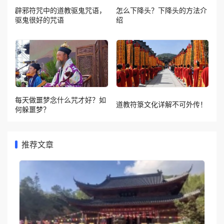
辟邪符咒中的道教驱鬼咒语，
怎么下降头？下降头的方法介
驱鬼很好的咒语
绍
每天做噩梦念什么咒才好？如
道教符箓文化详解不可外传！
何躲噩梦？
推荐文章