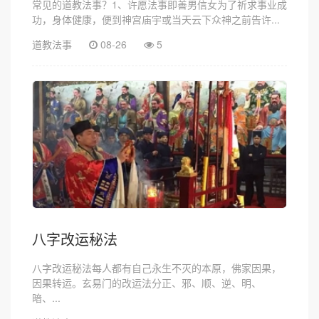
常见的道教法事？1、许愿法事即善男信女为了祈求事业成
功，身体健康，便到神宫庙宇或当天云下众神之前告许...
道教法事
08-26
5
八字改运秘法
八字改运秘法每人都有自己永生不灭的本原，佛家因果，
因果转运。玄易门的改运法分正、邪、顺、逆、明、
暗、...