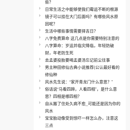
些？
日常生活之中能够使我们霉运不断的根源
镜子可以挂在大门后面吗？有哪些风水原
因呢？
生活中哪些事情需要择吉日？
八字免费算命 这几点是你需要特别注意的
八字算命：岁运并临灾降临，年轻防破
财，年老防生死
去孟婆投胎要喝孟婆汤忘记前尘往事
男主种田修仙古典小说推荐(公认最好看的
修仙种
风水先生说：“家开青龙门什么意思？”
俗话说“马看四蹄，人看四相”，是什么意
思？四相是哪四相？
自从搬了住处久病不愈_可能还是因为你的
风水
宝宝胎动像受到惊吓一样怎么办，注意这
三点