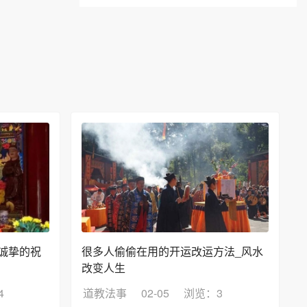
诚挚的祝
很多人偷偷在用的开运改运方法_风水
改变人生
4
道教法事
02-05
浏览：3