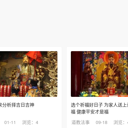
来分析择吉日吉神
选个祈福好日子 为家人送上
福 健康平安才是福
01-11
浏览：4
道教法事
09-18
浏览：