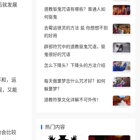
后就发展
道教驱鬼咒语有哪些？普通人如
何驱鬼
去霉运很灵的方法 盐 你想想不到
的好用
辟邪符咒中的道教驱鬼咒语，驱
鬼很好的咒语
怎么下降头？下降头的方法介绍
不和，运
每天做噩梦念什么咒才好？如何
躲噩梦？
观，又能
道教符箓文化详解不可外传！
热门内容
也会比较