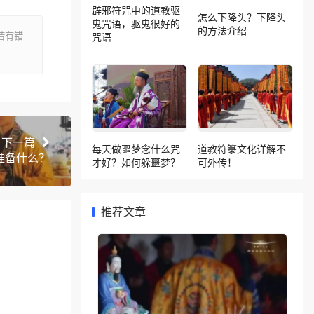
辟邪符咒中的道教驱
怎么下降头？下降头
鬼咒语，驱鬼很好的
的方法介绍
若有错
咒语
下一篇
每天做噩梦念什么咒
道教符箓文化详解不
准备什么？
才好？如何躲噩梦？
可外传！
推荐文章