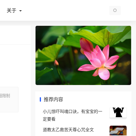
关于
相限制
推荐内容
小儿惊吓叫魂口诀，有宝宝的一
定要看
道教太乙救苦天尊心咒全文