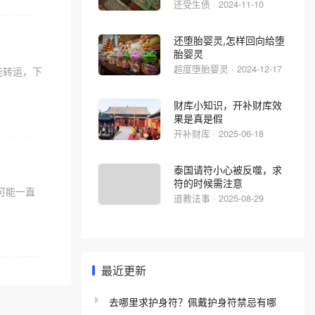
还受生债 · 2024-11-10
还堕胎婴灵,怎样回向给堕
胎婴灵
超度堕胎婴灵 · 2024-12-17
能转运，下
财库小知识，开补财库效
果是真是假
开补财库 · 2025-06-18
泰国请符小心被反噬，求
符的时候需注意
可能一直
道教法事 · 2025-08-29
最近更新
去哪里求护身符？佩戴护身符禁忌有哪