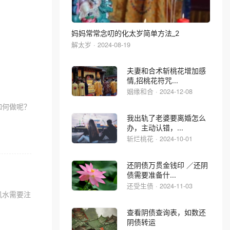
妈妈常常念叨的化太岁简单方法_2
解太岁 · 2024-08-19
夫妻和合术斩桃花增加感
情,招桃花符咒...
姻缘和合 · 2024-12-08
如何做呢？
我出轨了老婆要离婚怎么
办，主动认错，...
斩烂桃花 · 2024-10-01
还阴债万贯金钱印 ／还阴
债需要准备什...
还受生债 · 2024-11-03
风水需要注
查看阴债查询表，如数还
阴债转运