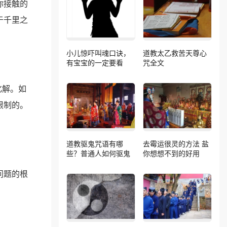
你接触的
于千里之
小儿惊吓叫魂口诀，
道教太乙救苦天尊心
有宝宝的一定要看
咒全文
化解。如
限制的。
道教驱鬼咒语有哪
去霉运很灵的方法 盐
些？普通人如何驱鬼
你想想不到的好用
问题的根