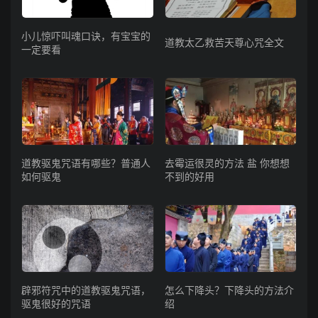
小儿惊吓叫魂口诀，有宝宝的
道教太乙救苦天尊心咒全文
一定要看
道教驱鬼咒语有哪些？普通人
去霉运很灵的方法 盐 你想想
如何驱鬼
不到的好用
辟邪符咒中的道教驱鬼咒语，
怎么下降头？下降头的方法介
驱鬼很好的咒语
绍