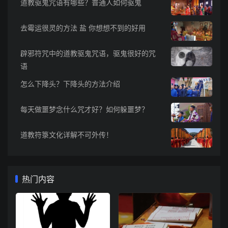
道教驱鬼咒语有哪些？普通人如何驱鬼
去霉运很灵的方法 盐 你想想不到的好用
辟邪符咒中的道教驱鬼咒语，驱鬼很好的咒
语
怎么下降头？下降头的方法介绍
每天做噩梦念什么咒才好？如何躲噩梦？
道教符箓文化详解不可外传！
热门内容