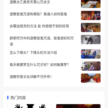
道教太乙救苦天尊心咒全文
道教驱鬼咒语有哪些？普通人如何驱鬼
去霉运很灵的方法 盐 你想想不到的好用
辟邪符咒中的道教驱鬼咒语，驱鬼很好的咒
语
怎么下降头？下降头的方法介绍
每天做噩梦念什么咒才好？如何躲噩梦？
道教符箓文化详解不可外传！
热门内容