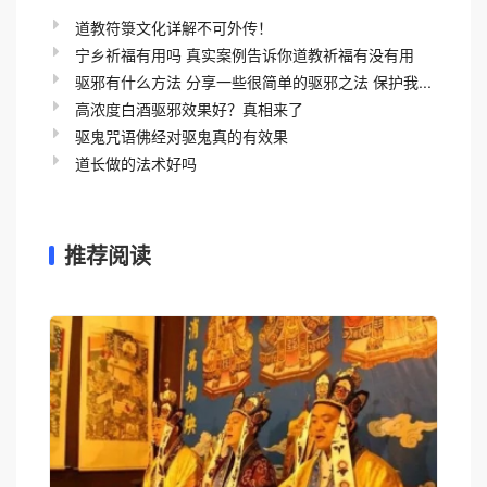
道教符箓文化详解不可外传！
宁乡祈福有用吗 真实案例告诉你道教祈福有没有用
驱邪有什么方法 分享一些很简单的驱邪之法 保护我...
高浓度白酒驱邪效果好？真相来了
驱鬼咒语佛经对驱鬼真的有效果
道长做的法术好吗
推荐阅读