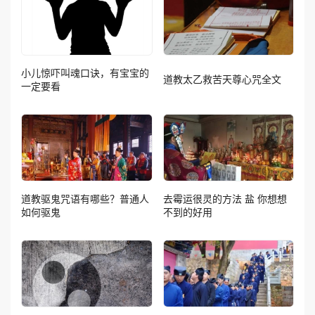
小儿惊吓叫魂口诀，有宝宝的
道教太乙救苦天尊心咒全文
一定要看
道教驱鬼咒语有哪些？普通人
去霉运很灵的方法 盐 你想想
如何驱鬼
不到的好用