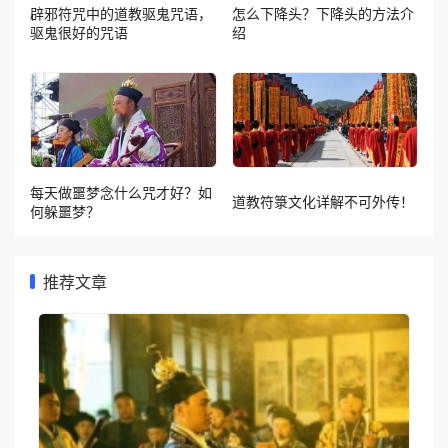
辟邪符咒中的道教驱鬼咒语，
怎么下降头？下降头的方法介
驱鬼很好的咒语
绍
每天做噩梦念什么咒才好？如
道教符箓文化详解不可外传！
何躲噩梦？
推荐文章