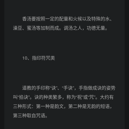
香汤要按照一定的配量和火候以及特殊的水、
澡豆、蜜汤等加制而成。调汤之人，功德无量。
10、指印符咒类
道教的手印称“诀”、“手诀”，手指做成诀的姿势
叫“掐诀”。诀的种类繁多，称为“祝”或“咒”。大约有
三种形式：第一种是韵文，第二种是无韵的短语，
第三种取自咒语。