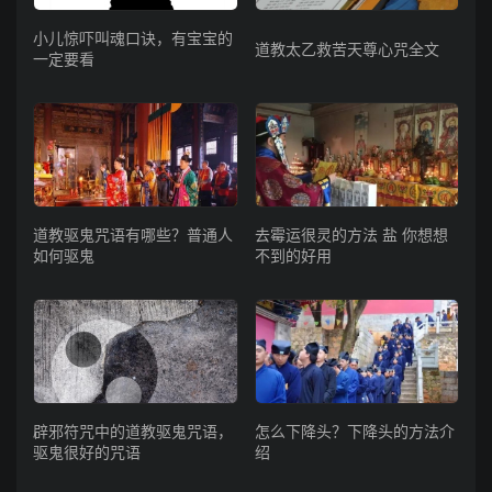
小儿惊吓叫魂口诀，有宝宝的
道教太乙救苦天尊心咒全文
一定要看
道教驱鬼咒语有哪些？普通人
去霉运很灵的方法 盐 你想想
如何驱鬼
不到的好用
辟邪符咒中的道教驱鬼咒语，
怎么下降头？下降头的方法介
驱鬼很好的咒语
绍