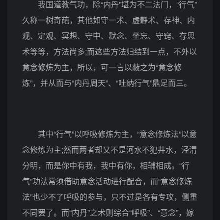
我国道教气功，除“内丹”堪为不二法门，“行气”
久称一树奇葩，其他如守一术、虚静术、存神、内
观、定观、冥想、守中、默念、坐忘、守窍、存思
术等等，方法尚多;而这些方法归结到一点，不外以
意念修炼为主，所以，可一言以蔽之为“意念修
炼”，并从而与“内丹周天”、“吐纳行气”鼎足而三。
其中“行气”以呼吸修炼为主，“意念修炼法”以意
念修炼为主;然而两者却又不是河水不犯井水，泾渭
分明，而是你中有我，我中有你，相辅相成。“行
气”功法常须借助意念活动进行配合，而“意念修炼
法”也少不了呼吸的参与，只不过是各有专攻，侧重
不同罢了。而“内丹”之术则综合“呼吸”、“意念”，嫁