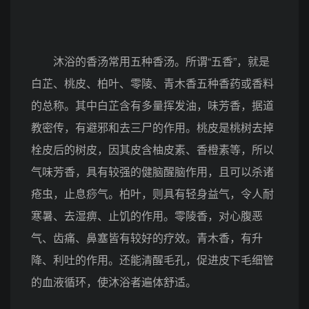
沐浴的香汤常用五种香汤。所谓“五香”，就是
白芷、桃皮、柏叶、零陵、青木香五种香药或香料
的总称。其中白芷含有多量挥发油，味芳香，据道
教密传，有避邪和去三尸的作用。桃皮是桃树去掉
栓皮后的树皮，因其皮含柚皮素、香橙素等，所以
气味芳香，具有较强的健脑醒脑作用，且可以杀诸
疮虫，止息痧气。柏叶，则具有轻身益气，令人耐
寒暑、去湿痹、止饥的作用。零陵香，对心腹恶
气、齿痛、鼻塞皆有较好的疗效。青木香，有升
降、利吐的作用。还能清醒毛孔，促进皮下毛细管
的血液循环，使沐浴者遍体舒适。