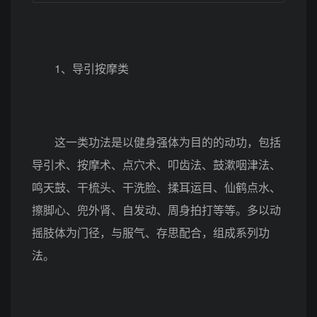
1、导引按摩类
这一类功法是以健身强体为目的的动功，包括
导引术、按摩术、点穴术、叩齿法、鼓漱咽津法、
鸣天鼓、干梳头、干洗脸、揉耳运目、仙鹤点水、
擦脚心、兜外肾、自发动、周身拍打等等。多以动
摇肢体为门径，与服气、存思配合，组成系列功
法。