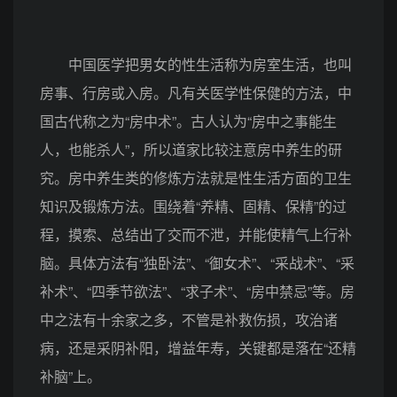
中国医学把男女的性生活称为房室生活，也叫
房事、行房或入房。凡有关医学性保健的方法，中
国古代称之为“房中术”。古人认为“房中之事能生
人，也能杀人”，所以道家比较注意房中养生的研
究。房中养生类的修炼方法就是性生活方面的卫生
知识及锻炼方法。围绕着“养精、固精、保精”的过
程，摸索、总结出了交而不泄，并能使精气上行补
脑。具体方法有“独卧法”、“御女术”、“采战术”、“采
补术”、“四季节欲法”、“求子术”、“房中禁忌”等。房
中之法有十余家之多，不管是补救伤损，攻治诸
病，还是采阴补阳，增益年寿，关键都是落在“还精
补脑”上。