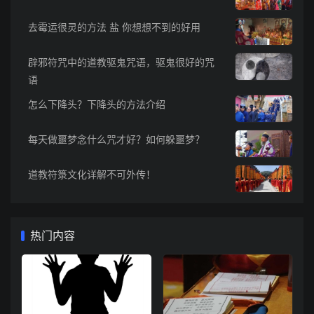
去霉运很灵的方法 盐 你想想不到的好用
辟邪符咒中的道教驱鬼咒语，驱鬼很好的咒
语
怎么下降头？下降头的方法介绍
每天做噩梦念什么咒才好？如何躲噩梦？
道教符箓文化详解不可外传！
热门内容