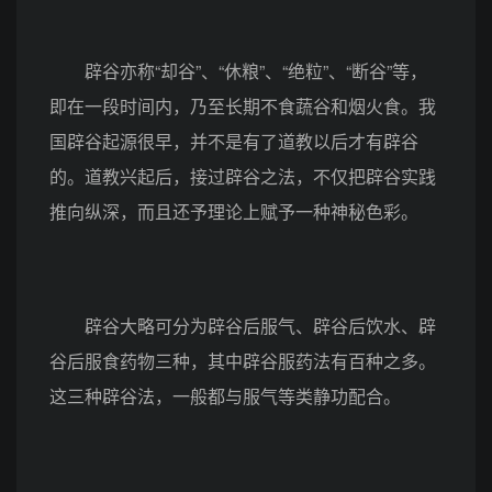
辟谷亦称“却谷”、“休粮”、“绝粒”、“断谷”等，
即在一段时间内，乃至长期不食蔬谷和烟火食。我
国辟谷起源很早，并不是有了道教以后才有辟谷
的。道教兴起后，接过辟谷之法，不仅把辟谷实践
推向纵深，而且还予理论上赋予一种神秘色彩。
辟谷大略可分为辟谷后服气、辟谷后饮水、辟
谷后服食药物三种，其中辟谷服药法有百种之多。
这三种辟谷法，一般都与服气等类静功配合。