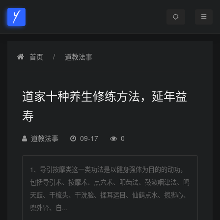
首页
道教法事
道家十种养生修练方法，延年益
寿
道教法事
09-17
0
1、导引按摩类这一类功法是以健身强体为目的的动功，
包括导引术、按摩术、点穴术、叩齿法、鼓漱咽津法、鸣
天鼓、干梳头、干洗脸、揉耳运目、仙鹤点水、擦脚心、
兜外肾、自...