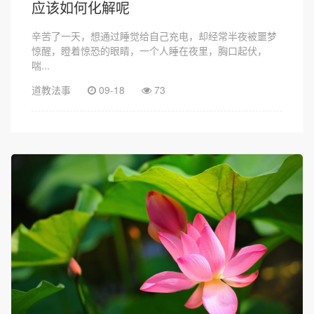
应该如何化解呢
辛苦了一天，想通过睡觉给自己充电，却经常半夜被噩梦
惊醒，瞪着惊恐的眼睛，一个人睡在夜里，胸口起伏，
喘...
道教法事
09-18
73