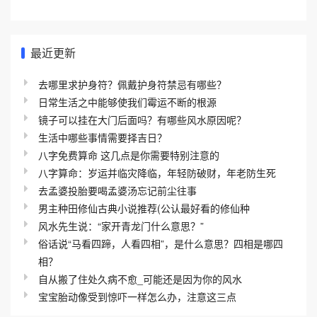
最近更新
去哪里求护身符？佩戴护身符禁忌有哪些？
日常生活之中能够使我们霉运不断的根源
镜子可以挂在大门后面吗？有哪些风水原因呢？
生活中哪些事情需要择吉日？
八字免费算命 这几点是你需要特别注意的
八字算命：岁运并临灾降临，年轻防破财，年老防生死
去孟婆投胎要喝孟婆汤忘记前尘往事
男主种田修仙古典小说推荐(公认最好看的修仙种
风水先生说：“家开青龙门什么意思？”
俗话说“马看四蹄，人看四相”，是什么意思？四相是哪四
相？
自从搬了住处久病不愈_可能还是因为你的风水
宝宝胎动像受到惊吓一样怎么办，注意这三点