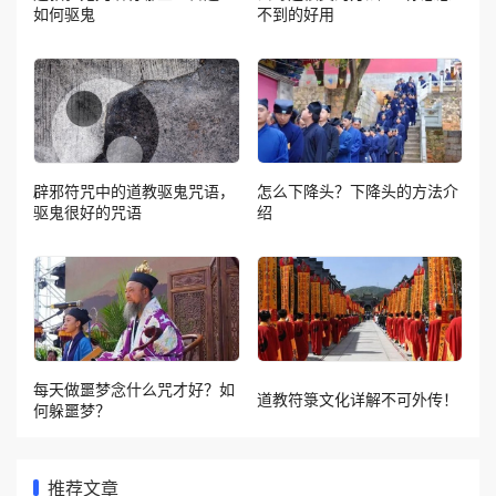
如何驱鬼
不到的好用
辟邪符咒中的道教驱鬼咒语，
怎么下降头？下降头的方法介
驱鬼很好的咒语
绍
每天做噩梦念什么咒才好？如
道教符箓文化详解不可外传！
何躲噩梦？
推荐文章