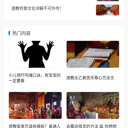
道教符箓文化详解不可外传！
热门内容
小儿惊吓叫魂口诀，有宝宝的
道教太乙救苦天尊心咒全文
一定要看
道教驱鬼咒语有哪些？普通人
去霉运很灵的方法 盐 你想想