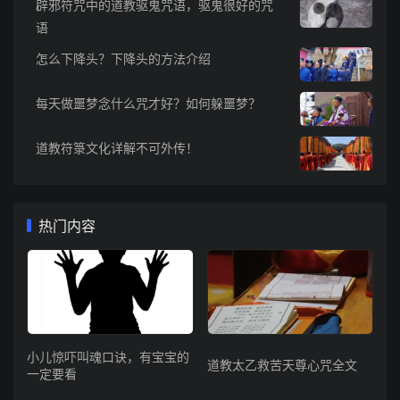
辟邪符咒中的道教驱鬼咒语，驱鬼很好的咒
语
怎么下降头？下降头的方法介绍
每天做噩梦念什么咒才好？如何躲噩梦？
道教符箓文化详解不可外传！
热门内容
小儿惊吓叫魂口诀，有宝宝的
道教太乙救苦天尊心咒全文
一定要看