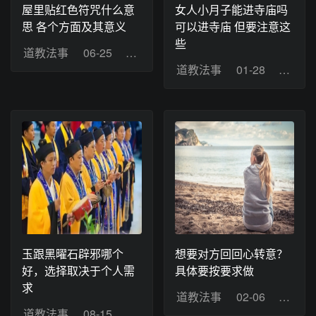
屋里贴红色符咒什么意
女人小月子能进寺庙吗
思 各个方面及其意义
可以进寺庙 但要注意这
些
道教法事
06-25
浏览：6
道教法事
01-28
浏览：
玉跟黑曜石辟邪哪个
想要对方回回心转意？
好，选择取决于个人需
具体要按要求做
求
道教法事
02-06
浏览：
道教法事
08-15
浏览：21