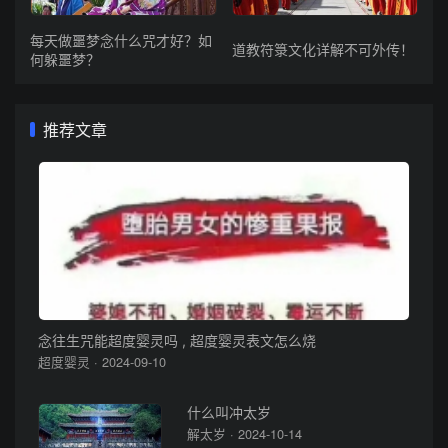
每天做噩梦念什么咒才好？如
道教符箓文化详解不可外传！
何躲噩梦？
推荐文章
念往生咒能超度婴灵吗 , 超度婴灵表文怎么烧
超度婴灵 · 2024-09-10
什么叫冲太岁
解太岁 · 2024-10-14