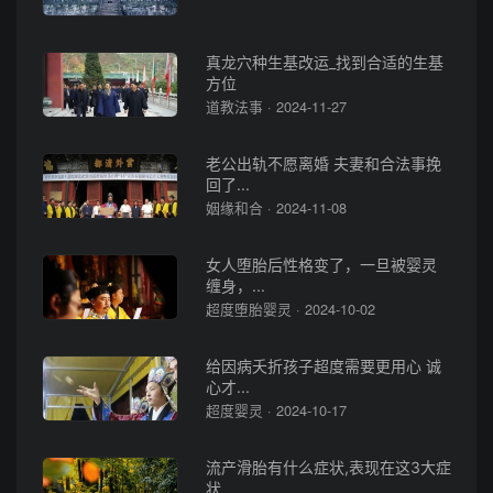
真龙穴种生基改运_找到合适的生基
方位
道教法事 · 2024-11-27
老公出轨不愿离婚 夫妻和合法事挽
回了...
姻缘和合 · 2024-11-08
女人堕胎后性格变了，一旦被婴灵
缠身，...
超度堕胎婴灵 · 2024-10-02
给因病夭折孩子超度需要更用心 诚
心才...
超度婴灵 · 2024-10-17
流产滑胎有什么症状,表现在这3大症
状