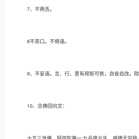
7、不两舌。
8不恶口。不倚语。
9、不妄语。言、行、意有规矩可依，自省自改。除
10、念佛回向文：
十方三世佛，阿弥陀第一;九品度众生，威德无穷极