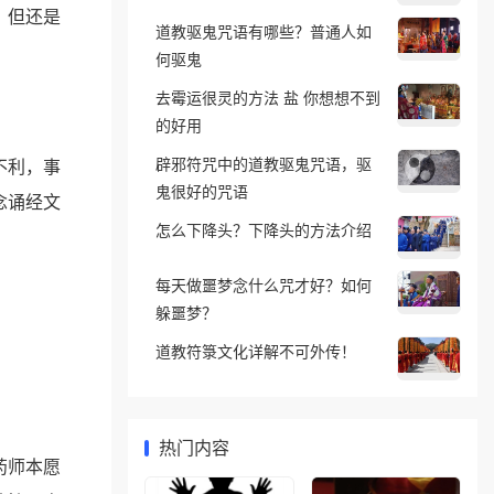
，但还是
道教驱鬼咒语有哪些？普通人如
何驱鬼
去霉运很灵的方法 盐 你想想不到
的好用
辟邪符咒中的道教驱鬼咒语，驱
不利，事
鬼很好的咒语
念诵经文
怎么下降头？下降头的方法介绍
每天做噩梦念什么咒才好？如何
躲噩梦？
道教符箓文化详解不可外传！
热门内容
药师本愿