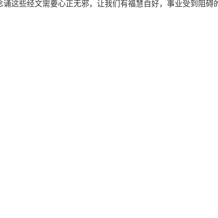
念诵这些经文需要心正无邪，让我们有福慧自好，事业受到阻碍