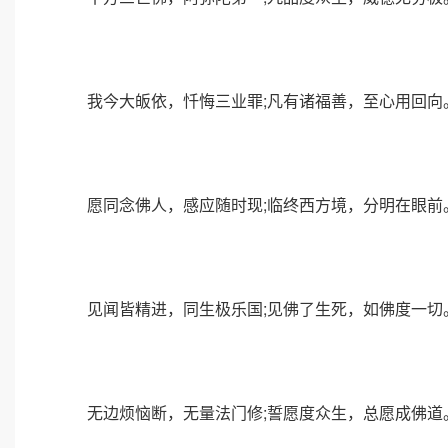
我今大皈依，忏悔三业罪;凡有诸福善，至心用回向
愿同念佛人，感应随时现;临终西方境，分明在眼前
见闻皆精进，同生极乐国;见佛了生死，如佛度一切
无边烦恼断，无量法门修;誓愿度众生，总愿成佛道