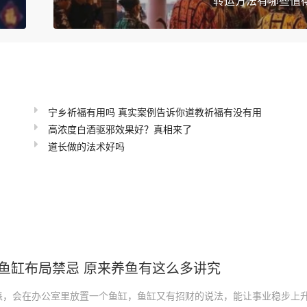
转运方法有哪些值
宁乡祈福有用吗 真实案例告诉你道教祈福有没有用
高浓度白酒驱邪效果好？真相来了
道长做的法术好吗
鱼缸布局禁忌 原来养鱼有这么多讲究
派，会在办公室里放置一个鱼缸，鱼缸又有招财的说法，能让事业稳步上