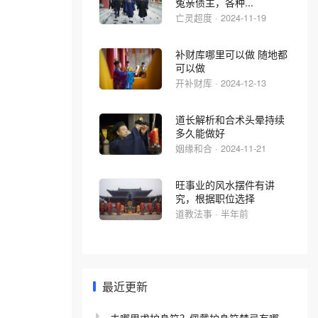
冤亲债主，各种...
亡灵超度 · 2024-11-19
补财库哪里可以做 随地都
可以做
开补财库 · 2024-12-13
道长解析和合术头晕持续
多久能做好
姻缘和合 · 2024-11-21
旺事业的风水摆件有讲
究，根据职位选择
道教法事 · 半年前
最近更新
去哪里求护身符？佩戴护身符禁忌有哪