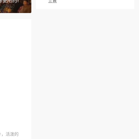
得使用的？
三点
升，活泼的