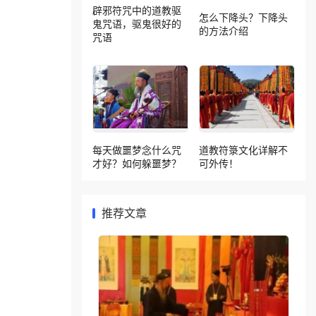
辟邪符咒中的道教驱
怎么下降头？下降头
鬼咒语，驱鬼很好的
的方法介绍
咒语
每天做噩梦念什么咒
道教符箓文化详解不
才好？如何躲噩梦？
可外传！
推荐文章