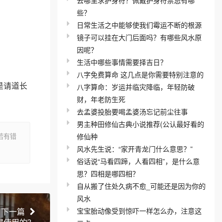
些？
日常生活之中能够使我们霉运不断的根源
镜子可以挂在大门后面吗？有哪些风水原
因呢？
生活中哪些事情需要择吉日？
八字免费算命 这几点是你需要特别注意的
是请道长
八字算命：岁运并临灾降临，年轻防破
财，年老防生死
去孟婆投胎要喝孟婆汤忘记前尘往事
男主种田修仙古典小说推荐(公认最好看的
修仙种
若有错
风水先生说：“家开青龙门什么意思？”
俗话说“马看四蹄，人看四相”，是什么意
思？四相是哪四相？
自从搬了住处久病不愈_可能还是因为你的
风水
宝宝胎动像受到惊吓一样怎么办，注意这
下一篇