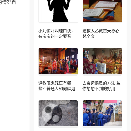
的情况自
小儿惊吓叫魂口诀，
道教太乙救苦天尊心
有宝宝的一定要看
咒全文
道教驱鬼咒语有哪
去霉运很灵的方法 盐
些？普通人如何驱鬼
你想想不到的好用