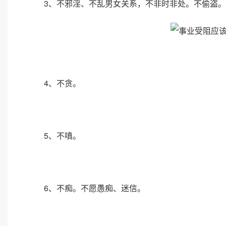
3、不邪淫、不乱男女关系，不非时非处。不偷盗。
4、不贪。
5、不嗔。
6、不痴。不愿愚痴、迷信。