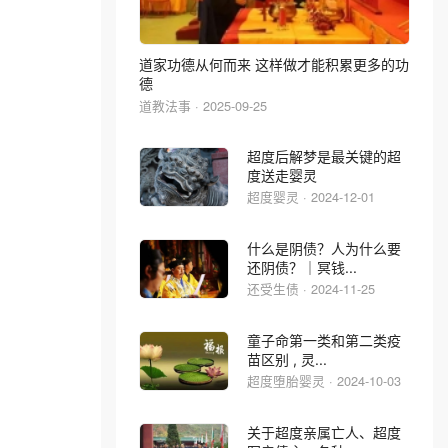
道家功德从何而来 这样做才能积累更多的功
德
道教法事 · 2025-09-25
超度后解梦是最关键的超
度送走婴灵
超度婴灵 · 2024-12-01
什么是阴债？人为什么要
还阴债？｜冥钱...
还受生债 · 2024-11-25
童子命第一类和第二类疫
苗区别 , 灵...
超度堕胎婴灵 · 2024-10-03
关于超度亲属亡人、超度