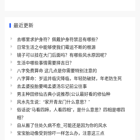
最近更新
去哪里求护身符？佩戴护身符禁忌有哪些？
日常生活之中能够使我们霉运不断的根源
镜子可以挂在大门后面吗？有哪些风水原因呢？
生活中哪些事情需要择吉日？
八字免费算命 这几点是你需要特别注意的
八字算命：岁运并临灾降临，年轻防破财，年老防生死
去孟婆投胎要喝孟婆汤忘记前尘往事
男主种田修仙古典小说推荐(公认最好看的修仙种
风水先生说：“家开青龙门什么意思？”
俗话说“马看四蹄，人看四相”，是什么意思？四相是哪四
相？
自从搬了住处久病不愈_可能还是因为你的风水
宝宝胎动像受到惊吓一样怎么办，注意这三点