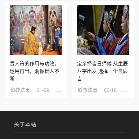
贵人符的作用与功效，
定亲择吉日师傅 从生辰
运用得当，助你贵人不
八字出发 选择一个良辰
断
吉
道教法事
01-29
浏览：15
道教法事
03-18
浏览：
关于本站