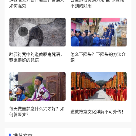
如何驱鬼
不到的好用
辟邪符咒中的道教驱鬼咒语，
怎么下降头？下降头的方法介
驱鬼很好的咒语
绍
每天做噩梦念什么咒才好？如
道教符箓文化详解不可外传！
何躲噩梦？
推荐文章