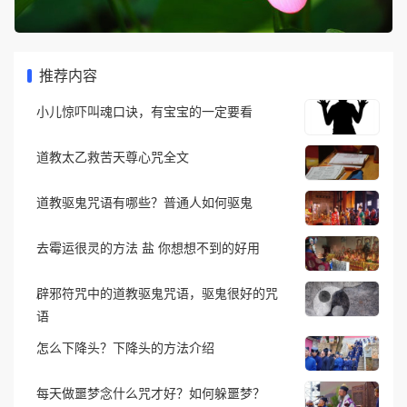
推荐内容
小儿惊吓叫魂口诀，有宝宝的一定要看
道教太乙救苦天尊心咒全文
道教驱鬼咒语有哪些？普通人如何驱鬼
去霉运很灵的方法 盐 你想想不到的好用
辟邪符咒中的道教驱鬼咒语，驱鬼很好的咒
语
怎么下降头？下降头的方法介绍
每天做噩梦念什么咒才好？如何躲噩梦？