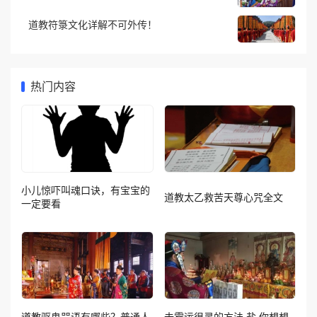
道教符箓文化详解不可外传！
热门内容
小儿惊吓叫魂口诀，有宝宝的
道教太乙救苦天尊心咒全文
一定要看
道教驱鬼咒语有哪些？普通人
去霉运很灵的方法 盐 你想想