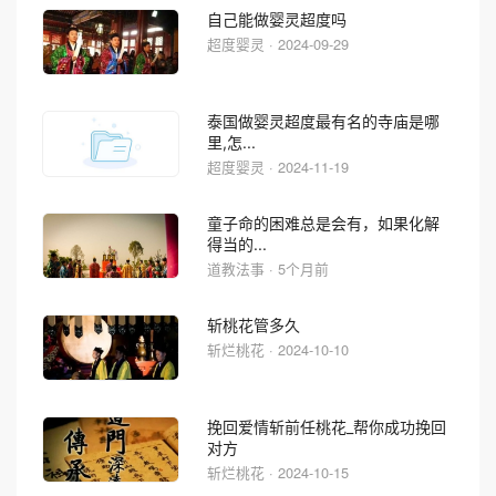
自己能做婴灵超度吗
超度婴灵 · 2024-09-29
泰国做婴灵超度最有名的寺庙是哪
里,怎...
超度婴灵 · 2024-11-19
童子命的困难总是会有，如果化解
得当的...
道教法事 · 5个月前
斩桃花管多久
斩烂桃花 · 2024-10-10
挽回爱情斩前任桃花_帮你成功挽回
对方
斩烂桃花 · 2024-10-15