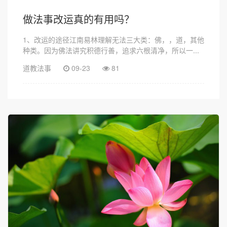
做法事改运真的有用吗？
1、改运的途径江南易林理解无法三大类：佛，，道，其他
种类。因为佛法讲究积德行善，追求六根清净，所以一...
道教法事
09-23
81