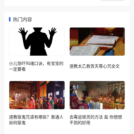
热门内容
小儿惊吓叫魂口诀，有宝宝的
道教太乙救苦天尊心咒全文
一定要看
道教驱鬼咒语有哪些？普通人
去霉运很灵的方法 盐 你想想
如何驱鬼
不到的好用