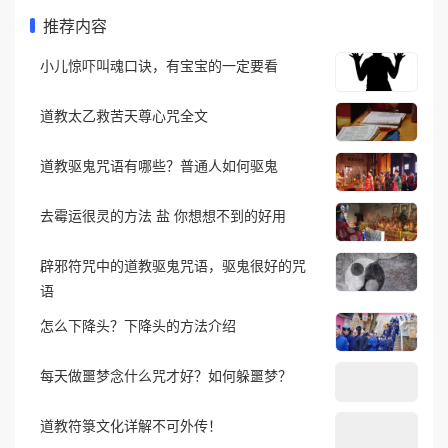
推荐内容
小儿惊吓叫魂口诀，有宝宝的一定要看
道教太乙救苦天尊心咒全文
道教驱鬼咒语有哪些？普通人如何驱鬼
去霉运很灵的方法 盐 你想想不到的好用
辟邪符咒中的道教驱鬼咒语，驱鬼很好的咒
语
怎么下降头？下降头的方法介绍
每天做噩梦念什么咒才好？如何躲噩梦？
道教符箓文化详解不可外传！