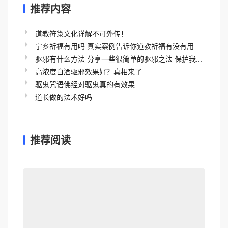
推荐内容
道教符箓文化详解不可外传！
宁乡祈福有用吗 真实案例告诉你道教祈福有没有用
驱邪有什么方法 分享一些很简单的驱邪之法 保护我...
高浓度白酒驱邪效果好？真相来了
驱鬼咒语佛经对驱鬼真的有效果
道长做的法术好吗
推荐阅读