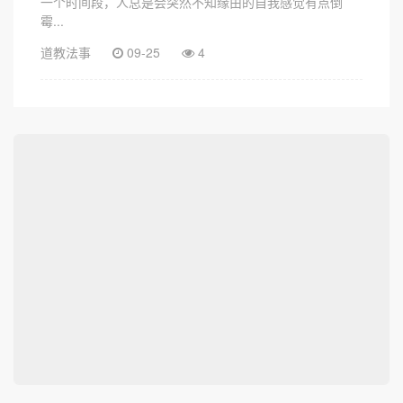
一个时间段，人总是会突然不知缘由的自我感觉有点倒
霉...
道教法事
09-25
4