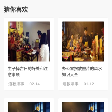
猜你喜欢
生子择吉日的好处和注
办公室摆放照片的风水
意事项
知识大全
道教法事
02-14
浏览：13
道教法事
01-12
浏览：