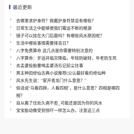
最近更新
去哪里求护身符？佩戴护身符禁忌有哪些？
日常生活之中能够使我们霉运不断的根源
镜子可以挂在大门后面吗？有哪些风水原因呢？
生活中哪些事情需要择吉日？
八字免费算命 这几点是你需要特别注意的
八字算命：岁运并临灾降临，年轻防破财，年老防生死
去孟婆投胎要喝孟婆汤忘记前尘往事
男主种田修仙古典小说推荐(公认最好看的修仙种
风水先生说：“家开青龙门什么意思？”
俗话说“马看四蹄，人看四相”，是什么意思？四相是哪四
相？
自从搬了住处久病不愈_可能还是因为你的风水
宝宝胎动像受到惊吓一样怎么办，注意这三点