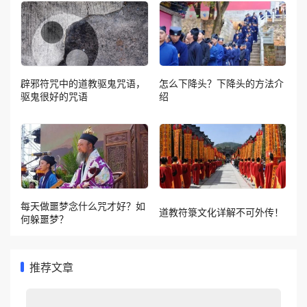
辟邪符咒中的道教驱鬼咒语，
怎么下降头？下降头的方法介
驱鬼很好的咒语
绍
每天做噩梦念什么咒才好？如
道教符箓文化详解不可外传！
何躲噩梦？
推荐文章