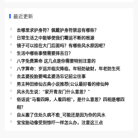
最近更新
去哪里求护身符？佩戴护身符禁忌有哪些？
日常生活之中能够使我们霉运不断的根源
镜子可以挂在大门后面吗？有哪些风水原因呢？
生活中哪些事情需要择吉日？
八字免费算命 这几点是你需要特别注意的
八字算命：岁运并临灾降临，年轻防破财，年老防生死
去孟婆投胎要喝孟婆汤忘记前尘往事
男主种田修仙古典小说推荐(公认最好看的修仙种
风水先生说：“家开青龙门什么意思？”
俗话说“马看四蹄，人看四相”，是什么意思？四相是哪四
相？
自从搬了住处久病不愈_可能还是因为你的风水
宝宝胎动像受到惊吓一样怎么办，注意这三点