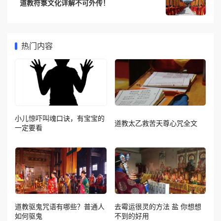
道教符箓文化详解不可外传！
热门内容
小儿惊吓叫魂口诀，有宝宝的
道教太乙救苦天尊心咒全文
一定要看
道教驱鬼咒语有哪些？普通人
去霉运很灵的方法 盐 你想想
如何驱鬼
不到的好用