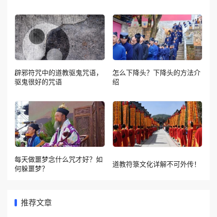
辟邪符咒中的道教驱鬼咒语，
怎么下降头？下降头的方法介
驱鬼很好的咒语
绍
每天做噩梦念什么咒才好？如
道教符箓文化详解不可外传！
何躲噩梦？
推荐文章