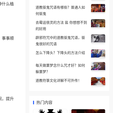
种什么植
道教驱鬼咒语有哪些？普通人如
何驱鬼
去霉运很灵的方法 盐 你想想不到
的好用
辟邪符咒中的道教驱鬼咒语，驱
，事事顺
鬼很好的咒语
怎么下降头？下降头的方法介绍
每天做噩梦念什么咒才好？如何
躲噩梦？
道教符箓文化详解不可外传！
间，提升
热门内容