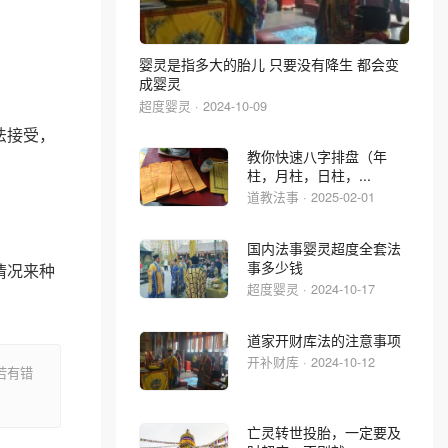
婴灵是指多大的胎儿 只要没有降生 都会变
成婴灵
超度婴灵 · 2024-10-09
法接受，
教你快速八字排盘（年
柱，月柱，日柱，...
道教法事 · 2025-02-01
国内法事婴灵超度全套法
事多少钱
情况来种
超度婴灵 · 2024-10-17
道家开财库法的注意事项
开补财库 · 2024-10-12
若有错
亡灵转世投胎，一定要及