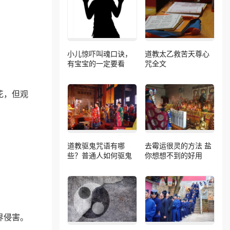
小儿惊吓叫魂口诀，
道教太乙救苦天尊心
有宝宝的一定要看
咒全文
花，但观
道教驱鬼咒语有哪
去霉运很灵的方法 盐
些？普通人如何驱鬼
你想想不到的好用
界侵害。