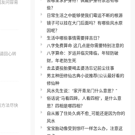
网友问容易
些？
日常生活之中能够使我们霉运不断的根源
镜子可以挂在大门后面吗？有哪些风水原
因呢？
生活中哪些事情需要择吉日？
八字免费算命 这几点是你需要特别注意的
八字算命：岁运并临灾降临，年轻防破
请回心转
财，年老防生死
去孟婆投胎要喝孟婆汤忘记前尘往事
男主种田修仙古典小说推荐(公认最好看的
修仙种
风水先生说：“家开青龙门什么意思？”
俗话说“马看四蹄，人看四相”，是什么意
的方法尽快
思？四相是哪四相？
自从搬了住处久病不愈_可能还是因为你的
风水
宝宝胎动像受到惊吓一样怎么办，注意这