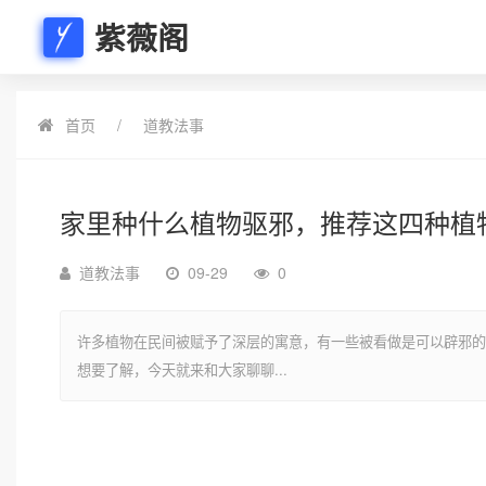
紫薇阁
首页
道教法事
家里种什么植物驱邪，推荐这四种植
道教法事
09-29
0
许多植物在民间被赋予了深层的寓意，有一些被看做是可以辟邪的
想要了解，今天就来和大家聊聊...