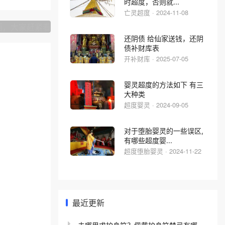
下一篇
时超度，否则就...
大家赶紧看
亡灵超度 · 2024-11-08
还阴债 给仙家送钱，还阴
债补财库表
开补财库 · 2025-07-05
婴灵超度的方法如下 有三
大种类
超度婴灵 · 2024-09-05
对于堕胎婴灵的一些误区,
有哪些超度婴...
超度堕胎婴灵 · 2024-11-22
最近更新
去哪里求护身符？佩戴护身符禁忌有哪