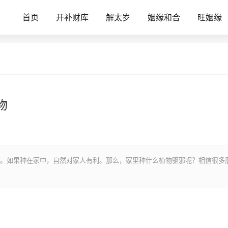
首页
开补财库
解太岁
姻缘和合
旺姻缘
物
。如果种在家中，自然对家人有利。那么，家里种什么植物驱邪呢？相信很多