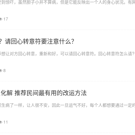
受到惊吓，虽然胆子小并不算病，但是它能反映出一个人的身心状况。有
17
？请回心转意符要注意什么？
等想让对方回心转意，重新和好，可以请回心转意符。回心转意符怎么请?
8
么化解 推荐民间最有用的改运方法
然生病了一样，让人很不安，因此一旦运气不好，每个人都想要通过一定
11