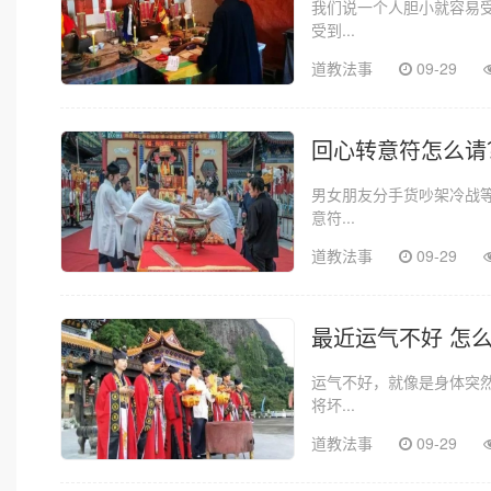
我们说一个人胆小就容易
受到...
道教法事
09-29
回心转意符怎么请
男女朋友分手货吵架冷战
意符...
道教法事
09-29
最近运气不好 怎
运气不好，就像是身体突
将坏...
道教法事
09-29