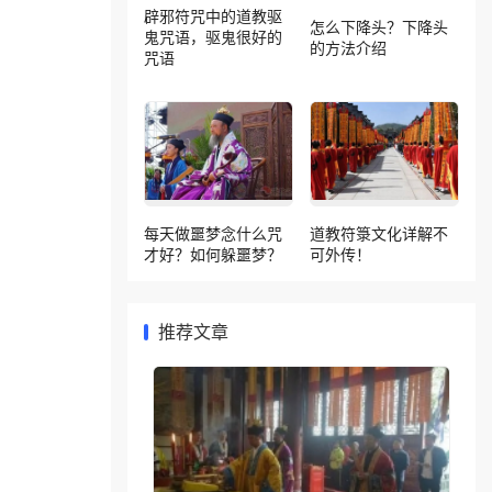
辟邪符咒中的道教驱
怎么下降头？下降头
鬼咒语，驱鬼很好的
的方法介绍
咒语
每天做噩梦念什么咒
道教符箓文化详解不
才好？如何躲噩梦？
可外传！
推荐文章