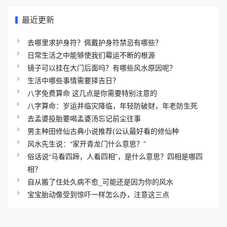
最近更新
去哪里求护身符？佩戴护身符禁忌有哪些？
日常生活之中能够使我们霉运不断的根源
镜子可以挂在大门后面吗？有哪些风水原因呢？
生活中哪些事情需要择吉日？
八字免费算命 这几点是你需要特别注意的
八字算命：岁运并临灾降临，年轻防破财，年老防生死
去孟婆投胎要喝孟婆汤忘记前尘往事
男主种田修仙古典小说推荐(公认最好看的修仙种
风水先生说：“家开青龙门什么意思？”
俗话说“马看四蹄，人看四相”，是什么意思？四相是哪四
相？
自从搬了住处久病不愈_可能还是因为你的风水
宝宝胎动像受到惊吓一样怎么办，注意这三点