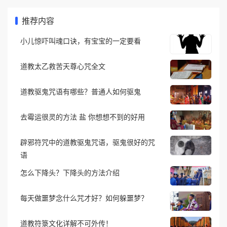
推荐内容
小儿惊吓叫魂口诀，有宝宝的一定要看
道教太乙救苦天尊心咒全文
道教驱鬼咒语有哪些？普通人如何驱鬼
去霉运很灵的方法 盐 你想想不到的好用
辟邪符咒中的道教驱鬼咒语，驱鬼很好的咒
语
怎么下降头？下降头的方法介绍
每天做噩梦念什么咒才好？如何躲噩梦？
道教符箓文化详解不可外传！