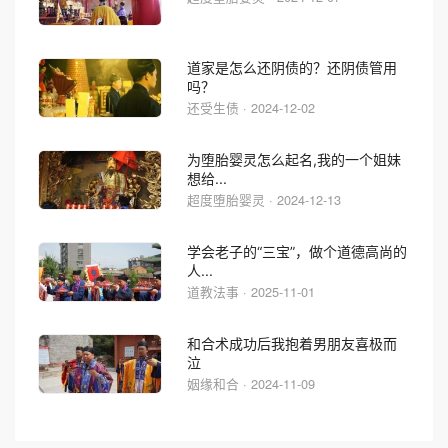
道家是怎么还阴债的？还阴债管用
吗？
还受生债 · 2024-12-02
为堕胎婴灵怎么起名,我的一个姐妹
想给...
超度堕胎婴灵 · 2024-12-13
学会老子的“三宝”，做个道德高尚的
人...
道教法事 · 2025-11-01
和合术成功后我抱着男朋友喜极而
泣
姻缘和合 · 2024-11-09