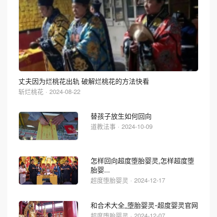
丈夫因为烂桃花出轨 破解烂桃花的方法快看
斩烂桃花 · 2024-08-22
替孩子放生如何回向
道教法事 · 2024-10-09
怎样回向超度堕胎婴灵,怎样超度堕
胎婴...
超度堕胎婴灵 · 2024-12-17
和合术大全_堕胎婴灵-超度婴灵官网
超度堕胎婴灵 · 2024-12-07