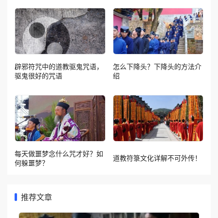
辟邪符咒中的道教驱鬼咒语，
怎么下降头？下降头的方法介
驱鬼很好的咒语
绍
每天做噩梦念什么咒才好？如
道教符箓文化详解不可外传！
何躲噩梦？
推荐文章