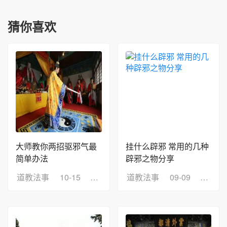
猜你喜欢
大师教你两招驱邪气最
挂什么辟邪 常用的几种
简单办法
辟邪之物分享
道教法事
10-15
浏览：8
道教法事
09-09
浏览：