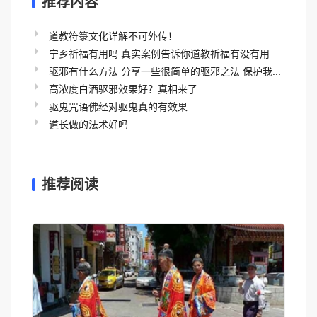
推荐内容
道教符箓文化详解不可外传！
宁乡祈福有用吗 真实案例告诉你道教祈福有没有用
驱邪有什么方法 分享一些很简单的驱邪之法 保护我...
高浓度白酒驱邪效果好？真相来了
驱鬼咒语佛经对驱鬼真的有效果
道长做的法术好吗
推荐阅读