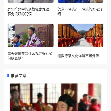
辟邪符咒中的道教驱鬼咒语，
怎么下降头？下降头的方法介
驱鬼很好的咒语
绍
每天做噩梦念什么咒才好？如
道教符箓文化详解不可外传！
何躲噩梦？
推荐文章