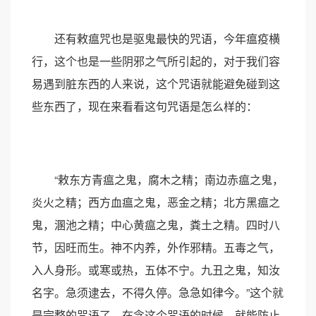
还有敕瘟咒也是驱鬼最快的咒语，今年瘟疫横
行，这个也是一些阴邪之气所引起的，对于我们容
易遇到脏东西的人来说，这个咒语就能避免碰到这
些东西了，现在来看看这句咒语是怎么样的：
“敕东方青瘟之鬼，腐木之精；南边赤瘟之鬼，
炎火之精；西方血瘟之鬼，恶金之精；北方黑瘟之
鬼，溷池之精；中心黄瘟之鬼，粪土之精。四时八
节，因旺而生。神不内养，外作邪精。五毒之气，
入人身形。或寒或热，五体不宁。九丑之鬼，知汝
名字。急须逮去，不得久停。急急如律今。”这个就
是完整的咒语了，在念这个咒语的时候，就能防止