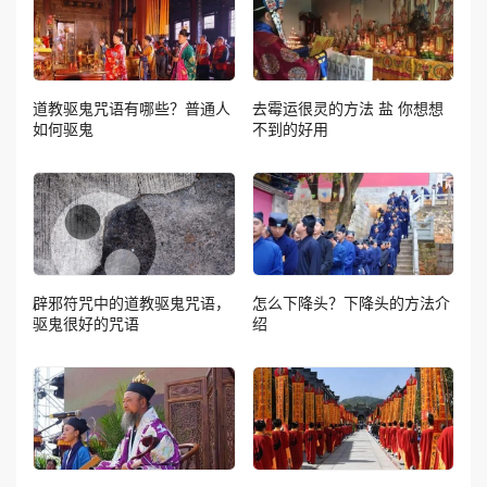
道教驱鬼咒语有哪些？普通人
去霉运很灵的方法 盐 你想想
如何驱鬼
不到的好用
辟邪符咒中的道教驱鬼咒语，
怎么下降头？下降头的方法介
驱鬼很好的咒语
绍
每天做噩梦念什么咒才好？如
道教符箓文化详解不可外传！