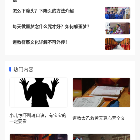
怎么下降头？下降头的方法介绍
每天做噩梦念什么咒才好？如何躲噩梦？
道教符箓文化详解不可外传！
热门内容
小儿惊吓叫魂口诀，有宝宝的
道教太乙救苦天尊心咒全文
一定要看