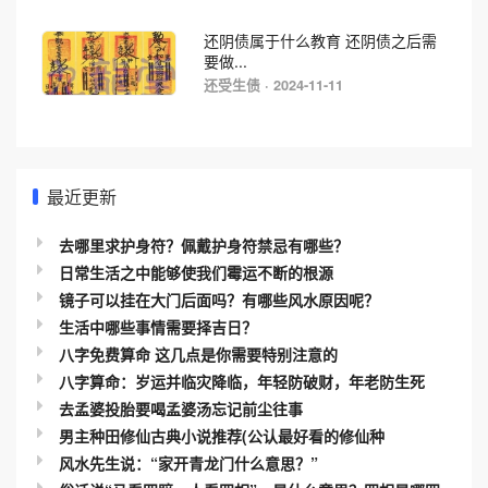
还阴债属于什么教育 还阴债之后需
要做...
还受生债 · 2024-11-11
最近更新
去哪里求护身符？佩戴护身符禁忌有哪些？
日常生活之中能够使我们霉运不断的根源
镜子可以挂在大门后面吗？有哪些风水原因呢？
生活中哪些事情需要择吉日？
八字免费算命 这几点是你需要特别注意的
八字算命：岁运并临灾降临，年轻防破财，年老防生死
去孟婆投胎要喝孟婆汤忘记前尘往事
男主种田修仙古典小说推荐(公认最好看的修仙种
风水先生说：“家开青龙门什么意思？”
俗话说“马看四蹄，人看四相”，是什么意思？四相是哪四