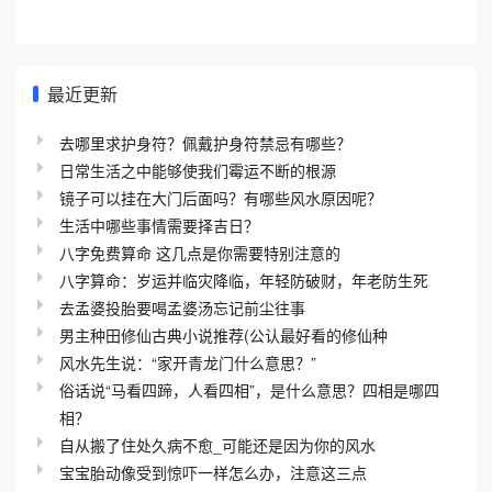
最近更新
去哪里求护身符？佩戴护身符禁忌有哪些？
日常生活之中能够使我们霉运不断的根源
镜子可以挂在大门后面吗？有哪些风水原因呢？
生活中哪些事情需要择吉日？
八字免费算命 这几点是你需要特别注意的
八字算命：岁运并临灾降临，年轻防破财，年老防生死
去孟婆投胎要喝孟婆汤忘记前尘往事
男主种田修仙古典小说推荐(公认最好看的修仙种
风水先生说：“家开青龙门什么意思？”
俗话说“马看四蹄，人看四相”，是什么意思？四相是哪四
相？
自从搬了住处久病不愈_可能还是因为你的风水
宝宝胎动像受到惊吓一样怎么办，注意这三点