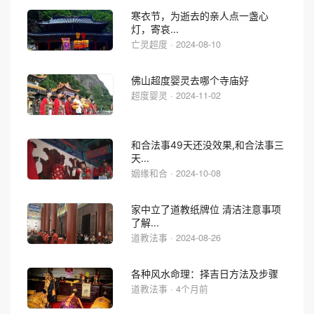
寒衣节，为逝去的亲人点一盏心
灯，寄哀...
亡灵超度 · 2024-08-10
佛山超度婴灵去哪个寺庙好
超度婴灵 · 2024-11-02
和合法事49天还没效果,和合法事三
天...
姻缘和合 · 2024-10-08
家中立了道教纸牌位 清洁注意事项
了解...
道教法事 · 2024-08-26
各种风水命理：择吉日方法及步骤
道教法事 · 4个月前