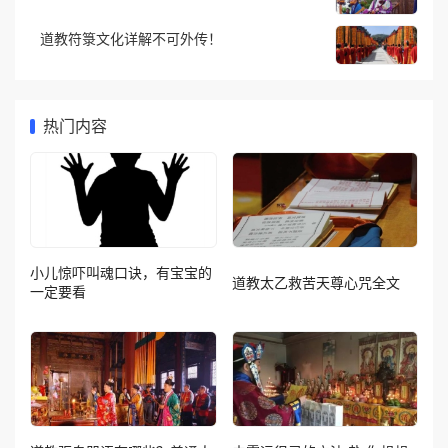
道教符箓文化详解不可外传！
热门内容
小儿惊吓叫魂口诀，有宝宝的
道教太乙救苦天尊心咒全文
一定要看