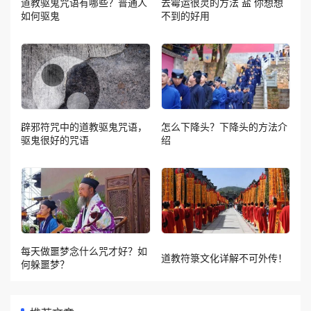
道教驱鬼咒语有哪些？普通人
去霉运很灵的方法 盐 你想想
如何驱鬼
不到的好用
辟邪符咒中的道教驱鬼咒语，
怎么下降头？下降头的方法介
驱鬼很好的咒语
绍
每天做噩梦念什么咒才好？如
道教符箓文化详解不可外传！
何躲噩梦？