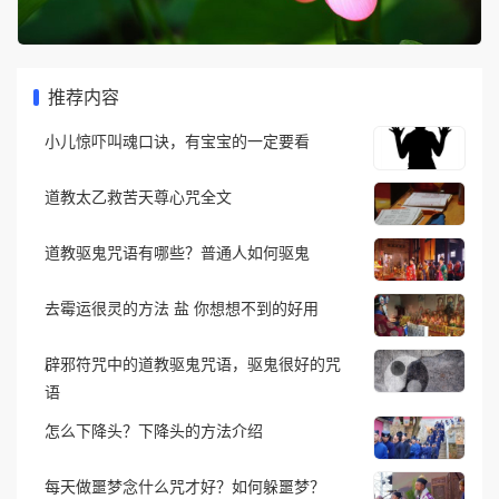
推荐内容
小儿惊吓叫魂口诀，有宝宝的一定要看
道教太乙救苦天尊心咒全文
道教驱鬼咒语有哪些？普通人如何驱鬼
去霉运很灵的方法 盐 你想想不到的好用
辟邪符咒中的道教驱鬼咒语，驱鬼很好的咒
语
怎么下降头？下降头的方法介绍
每天做噩梦念什么咒才好？如何躲噩梦？