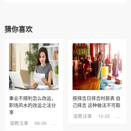
猜你喜欢
事业不顺利怎么改运，
按择吉日择吉时辰表 自
职场风水的改运之法分
己择吉 这种做法不可取
享
道教法事
12-25
浏览：
道教法事
06-26
浏览：8