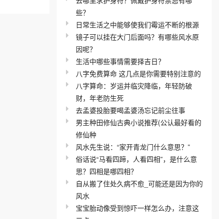
些？
日常生活之中能够使我们霉运不断的根源
镜子可以挂在大门后面吗？有哪些风水原
因呢？
生活中哪些事情需要择吉日？
八字免费算命 这几点是你需要特别注意的
八字算命：岁运并临灾降临，年轻防破
财，年老防生死
去孟婆投胎要喝孟婆汤忘记前尘往事
男主种田修仙古典小说推荐(公认最好看的
修仙种
风水先生说：“家开青龙门什么意思？”
俗话说“马看四蹄，人看四相”，是什么意
思？四相是哪四相？
自从搬了住处久病不愈_可能还是因为你的
风水
宝宝胎动像受到惊吓一样怎么办，注意这