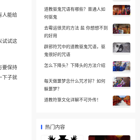
道教驱鬼咒语有哪些？普通人如
有人能给
何驱鬼
去霉运很灵的方法 盐 你想想不到
的好用
以试试这
辟邪符咒中的道教驱鬼咒语，驱
鬼很好的咒语
怎么下降头？下降头的方法介绍
方要保持
一下子就
每天做噩梦念什么咒才好？如何
躲噩梦？
道教符箓文化详解不可外传！
热门内容