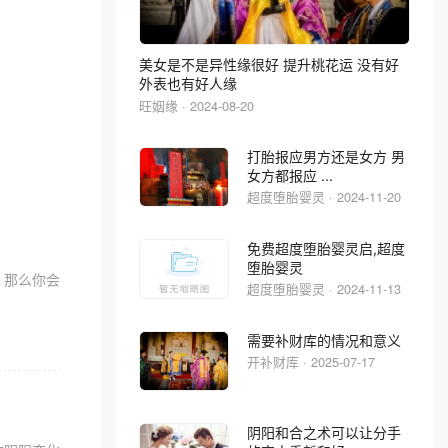
美女是不是异性缘很好 提升桃花运 没有好
外表也有好人缘
旺姻缘 · 2024-08-20
打胎报应男方还是女方 男
女方都报应 ...
超度堕胎婴灵 · 2024-11-20
免费超度堕胎婴灵启,超度
堕胎婴灵
，那么你会
超度堕胎婴灵 · 2024-11-13
需要补财库的情况和意义
开补财库 · 2025-07-17
阴阳和合之术可以让分手