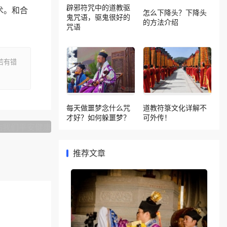
辟邪符咒中的道教驱
术。和合
怎么下降头？下降头
鬼咒语，驱鬼很好的
的方法介绍
咒语
若有错
下一篇
每天做噩梦念什么咒
道教符箓文化详解不
们平安健康
才好？如何躲噩梦？
可外传！
推荐文章