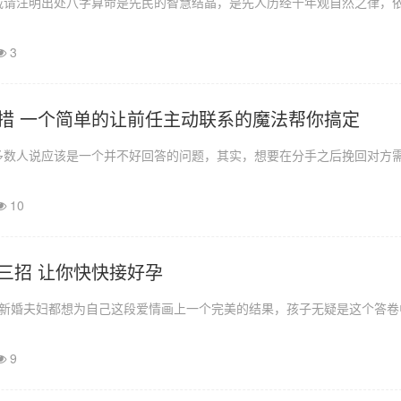
载请注明出处八字算命是先民的智慧结晶，是先人历经千年观自然之律，
3
措 一个简单的让前任主动联系的魔法帮你搞定
多数人说应该是一个并不好回答的问题，其实，想要在分手之后挽回对方
10
三招 让你快快接好孕
多新婚夫妇都想为自己这段爱情画上一个完美的结果，孩子无疑是这个答卷
9