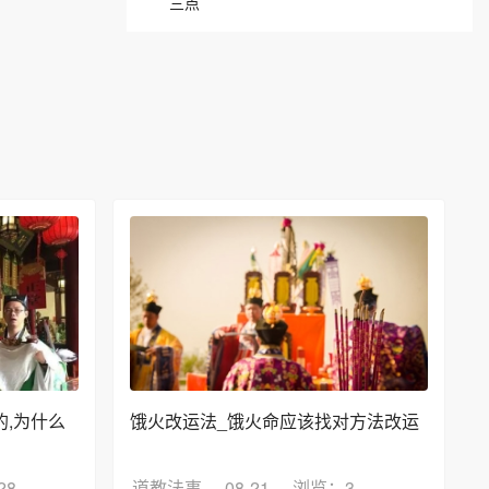
三点
,为什么
饿火改运法_饿火命应该找对方法改运
28
道教法事
08-21
浏览：3