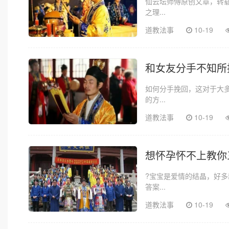
仙云坛师傅原创文章，转
之理...
道教法事
10-19
和女友分手不知所
如何分手挽回，这对于大
的方...
道教法事
10-19
想怀孕怀不上教你
?宝宝是爱情的结晶，好
答案...
道教法事
10-19