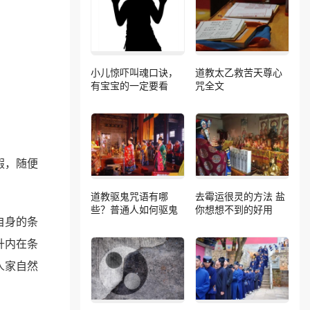
小儿惊吓叫魂口诀，
道教太乙救苦天尊心
有宝宝的一定要看
咒全文
假，随便
道教驱鬼咒语有哪
去霉运很灵的方法 盐
些？普通人如何驱鬼
你想想不到的好用
自身的条
升内在条
人家自然