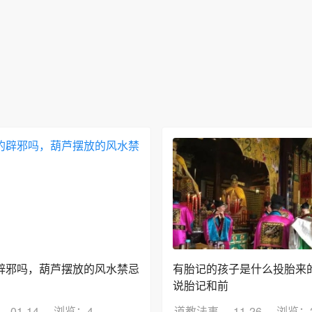
辟邪吗，葫芦摆放的风水禁忌
有胎记的孩子是什么投胎来的
说胎记和前
01-14
浏览：4
道教法事
11-26
浏览：