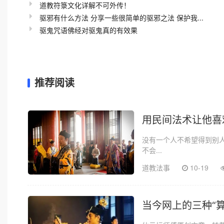
道教符箓文化详解不可外传！
驱邪有什么方法 分享一些很简单的驱邪之法 保护我...
驱鬼咒语佛经对驱鬼真的有效果
推荐阅读
用民间法术让他喜
没有一个人不希望得到别
不会...
道教法事
10-19
当今网上的三种“算