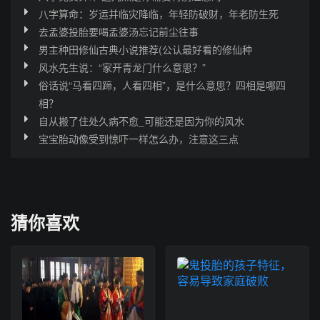
八字算命：岁运并临灾降临，年轻防破财，年老防生死
去孟婆投胎要喝孟婆汤忘记前尘往事
男主种田修仙古典小说推荐(公认最好看的修仙种
风水先生说：“家开青龙门什么意思？”
俗话说“马看四蹄，人看四相”，是什么意思？四相是哪四
相？
自从搬了住处久病不愈_可能还是因为你的风水
宝宝胎动像受到惊吓一样怎么办，注意这三点
猜你喜欢