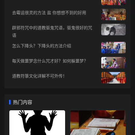
去霉运很灵的方法 盐 你想想不到的好用
辟邪符咒中的道教驱鬼咒语，驱鬼很好的咒
语
怎么下降头？下降头的方法介绍
每天做噩梦念什么咒才好？如何躲噩梦？
道教符箓文化详解不可外传！
热门内容