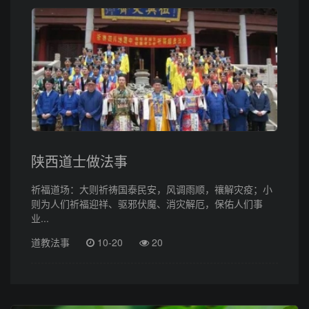
陕西道士做法事
祈福道场：大则祈祷国泰民安，风调雨顺，禳解灾疫；小
则为人们祈福迎祥、驱邪伏魔、消灾解厄，保佑人们事
业...
道教法事
10-20
20