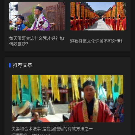
每天做噩梦念什么咒才好？如
道教符箓文化详解不可外传！
何躲噩梦？
推荐文章
夫妻和合术法事 是挽回婚姻的有效方法之一
姻缘和合 · 2024-09-14