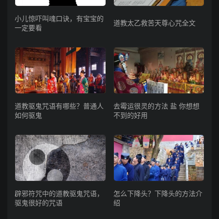
小儿惊吓叫魂口诀，有宝宝的
道教太乙救苦天尊心咒全文
一定要看
道教驱鬼咒语有哪些？普通人
去霉运很灵的方法 盐 你想想
如何驱鬼
不到的好用
辟邪符咒中的道教驱鬼咒语，
怎么下降头？下降头的方法介
驱鬼很好的咒语
绍