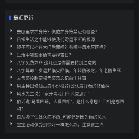
最近更新
去哪里求护身符？佩戴护身符禁忌有哪些？
日常生活之中能够使我们霉运不断的根源
镜子可以挂在大门后面吗？有哪些风水原因呢？
生活中哪些事情需要择吉日？
八字免费算命 这几点是你需要特别注意的
八字算命：岁运并临灾降临，年轻防破财，年老防生死
去孟婆投胎要喝孟婆汤忘记前尘往事
男主种田修仙古典小说推荐(公认最好看的修仙种
风水先生说：“家开青龙门什么意思？”
俗话说“马看四蹄，人看四相”，是什么意思？四相是哪四
相？
自从搬了住处久病不愈_可能还是因为你的风水
宝宝胎动像受到惊吓一样怎么办，注意这三点