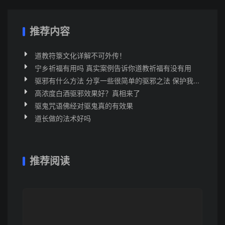
推荐内容
道教符箓文化详解不可外传！
宁乡祈福有用吗 真实案例告诉你道教祈福有没有用
驱邪有什么方法 分享一些很简单的驱邪之法 保护我...
高浓度白酒驱邪效果好？真相来了
驱鬼咒语佛经对驱鬼真的有效果
道长做的法术好吗
推荐阅读