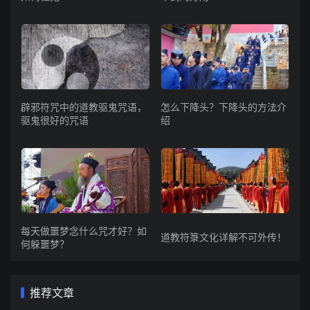
辟邪符咒中的道教驱鬼咒语，
怎么下降头？下降头的方法介
驱鬼很好的咒语
绍
每天做噩梦念什么咒才好？如
道教符箓文化详解不可外传！
何躲噩梦？
推荐文章