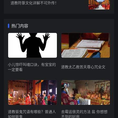
道教符箓文化详解不可外传！
热门内容
小儿惊吓叫魂口诀，有宝宝的
道教太乙救苦天尊心咒全文
一定要看
道教驱鬼咒语有哪些？普通人
去霉运很灵的方法 盐 你想想
如何驱鬼
不到的好用