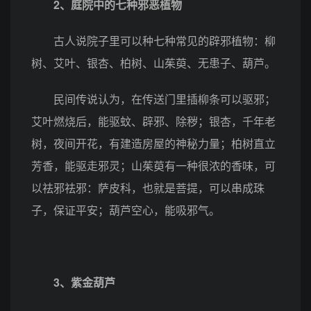
2、
庭院中的七种邪恶植物
古人说院子里可以种七种常见的辟邪植物：柳
树、艾叶、银杏、柏树、山茱萸、无患子、葫芦。
民间传说认为，在传送门里插柳条可以驱邪；
艾叶燃烧后，能驱蚊、辟邪、除秽；银杏，千年老
树，夜间开花，有建造房屋的神秘力量；柏树直立
芳香，能驱走邪灵；山茱萸有一种很浓的香味，可
以祛邪祛邪：萨皮科，也就是菩提，可以串成珠
子，保证平安；葫芦空心，能吸邪气。
3、
紫金葫芦