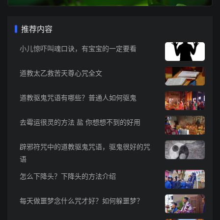
推荐内容
小儿惊吓叫魂口诀，有宝宝的一定要看
道教太乙救苦天尊心咒全文
道教驱鬼咒语有哪些？普通人如何驱鬼
去霉运很灵的方法 盐 你想想不到的好用
辟邪符咒中的道教驱鬼咒语，驱鬼很好的咒
语
怎么下降头？下降头的方法介绍
每天做噩梦念什么咒才好？如何躲噩梦？