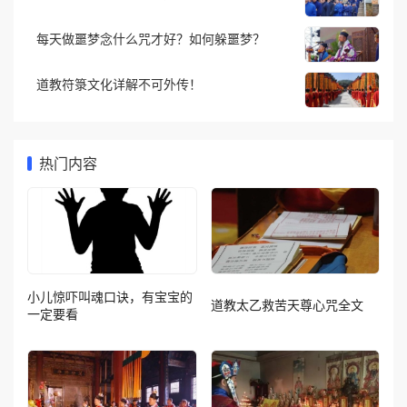
每天做噩梦念什么咒才好？如何躲噩梦？
道教符箓文化详解不可外传！
热门内容
小儿惊吓叫魂口诀，有宝宝的
道教太乙救苦天尊心咒全文
一定要看