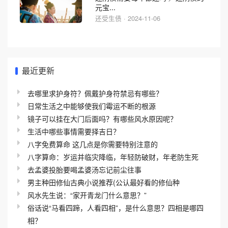
元宝...
还受生债 · 2024-11-06
最近更新
去哪里求护身符？佩戴护身符禁忌有哪些？
日常生活之中能够使我们霉运不断的根源
镜子可以挂在大门后面吗？有哪些风水原因呢？
生活中哪些事情需要择吉日？
八字免费算命 这几点是你需要特别注意的
八字算命：岁运并临灾降临，年轻防破财，年老防生死
去孟婆投胎要喝孟婆汤忘记前尘往事
男主种田修仙古典小说推荐(公认最好看的修仙种
风水先生说：“家开青龙门什么意思？”
俗话说“马看四蹄，人看四相”，是什么意思？四相是哪四
相？