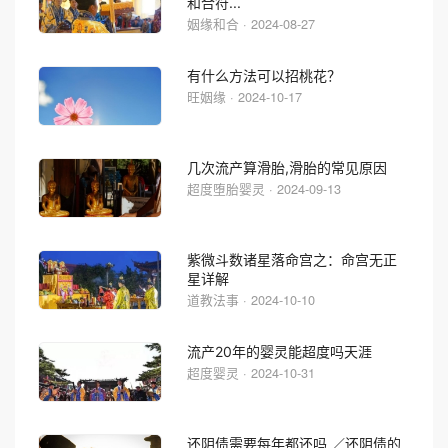
和合符...
姻缘和合 · 2024-08-27
有什么方法可以招桃花？
旺姻缘 · 2024-10-17
几次流产算滑胎,滑胎的常见原因
超度堕胎婴灵 · 2024-09-13
紫微斗数诸星落命宫之：命宫无正
星详解
道教法事 · 2024-10-10
流产20年的婴灵能超度吗天涯
超度婴灵 · 2024-10-31
还阴债需要每年都还吗 ／还阴债的