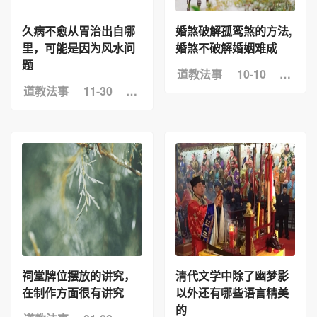
久病不愈从胃治出自哪
婚煞破解孤鸾煞的方法,
里，可能是因为风水问
婚煞不破解婚姻难成
题
道教法事
10-10
浏览：
道教法事
11-30
浏览：5
祠堂牌位摆放的讲究，
清代文学中除了幽梦影
在制作方面很有讲究
以外还有哪些语言精美
的