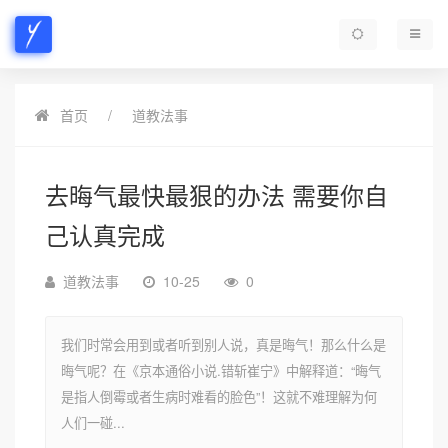
首页
道教法事
去晦气最快最狠的办法 需要你自
己认真完成
道教法事
10-25
0
我们时常会用到或者听到别人说，真是晦气！那么什么是
晦气呢？在《京本通俗小说.错斩崔宁》中解释道：“晦气
是指人倒霉或者生病时难看的脸色”！这就不难理解为何
人们一碰...