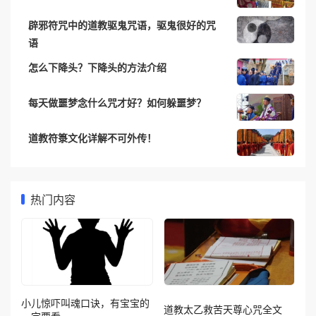
辟邪符咒中的道教驱鬼咒语，驱鬼很好的咒
语
怎么下降头？下降头的方法介绍
每天做噩梦念什么咒才好？如何躲噩梦？
道教符箓文化详解不可外传！
热门内容
小儿惊吓叫魂口诀，有宝宝的
道教太乙救苦天尊心咒全文