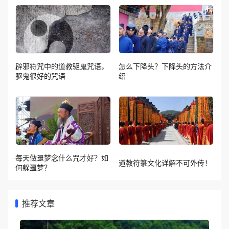
辟邪符咒中的道教驱鬼咒语，
怎么下降头？下降头的方法介
驱鬼很好的咒语
绍
每天做噩梦念什么咒才好？如
道教符箓文化详解不可外传！
何躲噩梦？
推荐文章