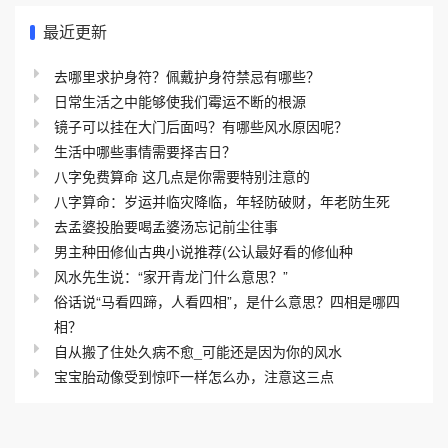
最近更新
去哪里求护身符？佩戴护身符禁忌有哪些？
日常生活之中能够使我们霉运不断的根源
镜子可以挂在大门后面吗？有哪些风水原因呢？
生活中哪些事情需要择吉日？
八字免费算命 这几点是你需要特别注意的
八字算命：岁运并临灾降临，年轻防破财，年老防生死
去孟婆投胎要喝孟婆汤忘记前尘往事
男主种田修仙古典小说推荐(公认最好看的修仙种
风水先生说：“家开青龙门什么意思？”
俗话说“马看四蹄，人看四相”，是什么意思？四相是哪四
相？
自从搬了住处久病不愈_可能还是因为你的风水
宝宝胎动像受到惊吓一样怎么办，注意这三点