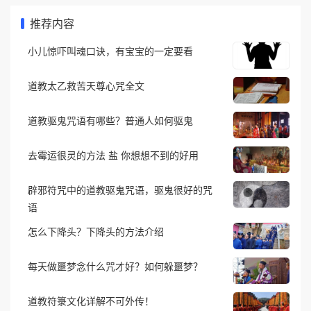
推荐内容
小儿惊吓叫魂口诀，有宝宝的一定要看
道教太乙救苦天尊心咒全文
道教驱鬼咒语有哪些？普通人如何驱鬼
去霉运很灵的方法 盐 你想想不到的好用
辟邪符咒中的道教驱鬼咒语，驱鬼很好的咒
语
怎么下降头？下降头的方法介绍
每天做噩梦念什么咒才好？如何躲噩梦？
道教符箓文化详解不可外传！