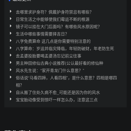
去哪里求护身符？佩戴护身符禁忌有哪些？
日常生活之中能够使我们霉运不断的根源
镜子可以挂在大门后面吗？有哪些风水原因呢？
生活中哪些事情需要择吉日？
八字免费算命 这几点是你需要特别注意的
八字算命：岁运并临灾降临，年轻防破财，年老防生死
去孟婆投胎要喝孟婆汤忘记前尘往事
男主种田修仙古典小说推荐(公认最好看的修仙种
风水先生说：“家开青龙门什么意思？”
俗话说“马看四蹄，人看四相”，是什么意思？四相是哪四
相？
自从搬了住处久病不愈_可能还是因为你的风水
宝宝胎动像受到惊吓一样怎么办，注意这三点