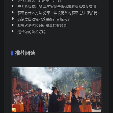
道教符箓文化详解不可外传！
宁乡祈福有用吗 真实案例告诉你道教祈福有没有用
驱邪有什么方法 分享一些很简单的驱邪之法 保护我...
高浓度白酒驱邪效果好？真相来了
驱鬼咒语佛经对驱鬼真的有效果
道长做的法术好吗
推荐阅读