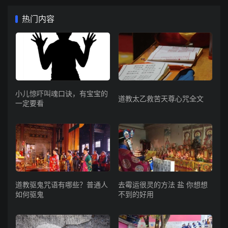
热门内容
小儿惊吓叫魂口诀，有宝宝的
道教太乙救苦天尊心咒全文
一定要看
道教驱鬼咒语有哪些？普通人
去霉运很灵的方法 盐 你想想
如何驱鬼
不到的好用