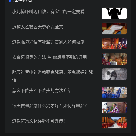
小儿惊吓叫魂口诀，有宝宝的一定要看
道教太乙救苦天尊心咒全文
道教驱鬼咒语有哪些？普通人如何驱鬼
去霉运很灵的方法 盐 你想想不到的好用
辟邪符咒中的道教驱鬼咒语，驱鬼很好的咒
语
怎么下降头？下降头的方法介绍
每天做噩梦念什么咒才好？如何躲噩梦？
道教符箓文化详解不可外传！