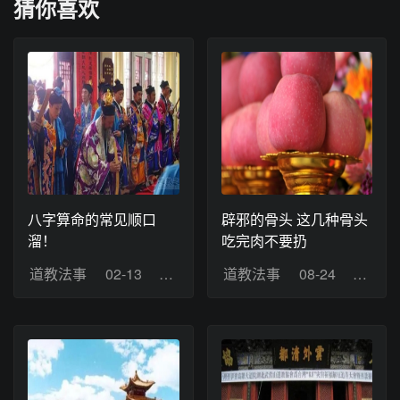
猜你喜欢
八字算命的常见顺口
辟邪的骨头 这几种骨头
溜！
吃完肉不要扔
道教法事
02-13
浏览：8
道教法事
08-24
浏览：