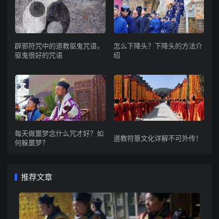
辟邪符咒中的道教驱鬼咒语，
怎么下降头？下降头的方法介
驱鬼很好的咒语
绍
每天做噩梦念什么咒才好？如
道教符箓文化详解不可外传！
何躲噩梦？
推荐文章