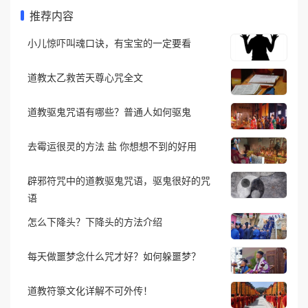
推荐内容
小儿惊吓叫魂口诀，有宝宝的一定要看
道教太乙救苦天尊心咒全文
道教驱鬼咒语有哪些？普通人如何驱鬼
去霉运很灵的方法 盐 你想想不到的好用
辟邪符咒中的道教驱鬼咒语，驱鬼很好的咒
语
怎么下降头？下降头的方法介绍
每天做噩梦念什么咒才好？如何躲噩梦？
道教符箓文化详解不可外传！