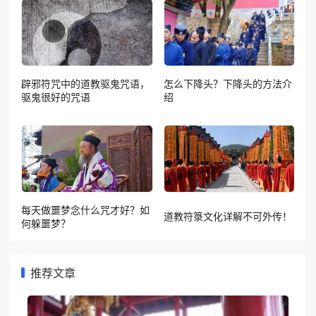
辟邪符咒中的道教驱鬼咒语，
怎么下降头？下降头的方法介
驱鬼很好的咒语
绍
每天做噩梦念什么咒才好？如
道教符箓文化详解不可外传！
何躲噩梦？
推荐文章