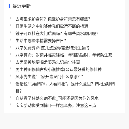
最近更新
去哪里求护身符？佩戴护身符禁忌有哪些？
日常生活之中能够使我们霉运不断的根源
镜子可以挂在大门后面吗？有哪些风水原因呢？
生活中哪些事情需要择吉日？
八字免费算命 这几点是你需要特别注意的
八字算命：岁运并临灾降临，年轻防破财，年老防生死
去孟婆投胎要喝孟婆汤忘记前尘往事
男主种田修仙古典小说推荐(公认最好看的修仙种
风水先生说：“家开青龙门什么意思？”
俗话说“马看四蹄，人看四相”，是什么意思？四相是哪四
相？
自从搬了住处久病不愈_可能还是因为你的风水
宝宝胎动像受到惊吓一样怎么办，注意这三点