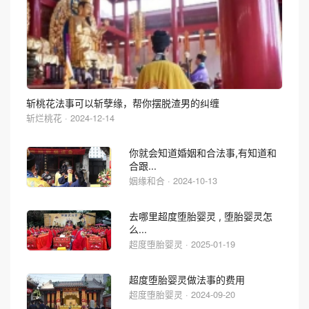
斩桃花法事可以斩孽缘，帮你摆脱渣男的纠缠
斩烂桃花 · 2024-12-14
你就会知道婚姻和合法事,有知道和
合跟...
姻缘和合 · 2024-10-13
去哪里超度堕胎婴灵 , 堕胎婴灵怎
么...
超度堕胎婴灵 · 2025-01-19
超度堕胎婴灵做法事的费用
超度堕胎婴灵 · 2024-09-20