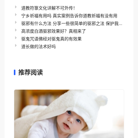
道教符箓文化详解不可外传！
宁乡祈福有用吗 真实案例告诉你道教祈福有没有用
驱邪有什么方法 分享一些很简单的驱邪之法 保护我...
高浓度白酒驱邪效果好？真相来了
驱鬼咒语佛经对驱鬼真的有效果
道长做的法术好吗
推荐阅读