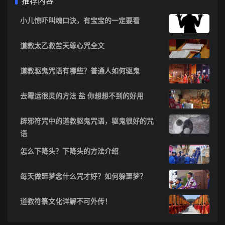
推荐内容
小儿惊吓叫魂口诀，有宝宝的一定要看
道教太乙救苦天尊心咒全文
道教驱鬼咒语有哪些？普通人如何驱鬼
去霉运很灵的方法 盐 你想想不到的好用
辟邪符咒中的道教驱鬼咒语，驱鬼很好的咒
语
怎么下降头？下降头的方法介绍
每天做噩梦念什么咒才好？如何躲噩梦？
道教符箓文化详解不可外传！