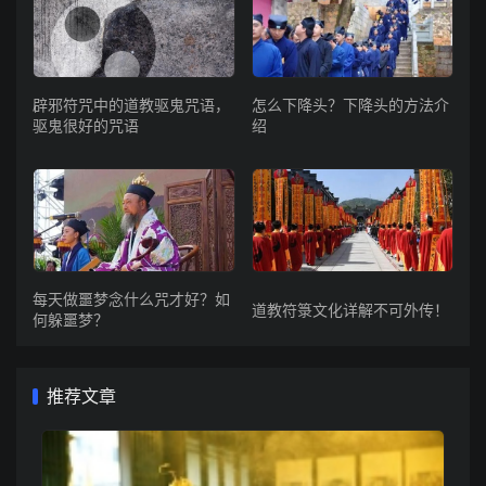
辟邪符咒中的道教驱鬼咒语，
怎么下降头？下降头的方法介
驱鬼很好的咒语
绍
每天做噩梦念什么咒才好？如
道教符箓文化详解不可外传！
何躲噩梦？
推荐文章